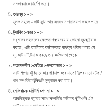
সম্ভাবনাকে নির্দেশ করে।
তারল্য > - >
মূলত সহজে একটি ফান্ড তার অবস্থান পরিত্যাগ করতে পারে
ট্র্যাকিং >এরর > - >
শুধুমাত্র তহবিলের ক্ষেত্রে প্রযোজ্য যা কোনো সূচক ট্র্যাক
করছে , এটি তহবিলের কর্মক্ষমতার পার্থক্য পরিমাপ করে যে
সূচকটি এটি ট্র্যাক করছে তার কর্মক্ষমতা থেকে
সংবেদনশীল >সেক্টরে >এক্সপোজার > - >
এটি শিল্পের ঝুঁকির স্কোর পরিমাপ করে যাতে শিল্পের সাথে স্টক /
ঋণ সম্পর্কিত ঝুঁকিগুলি মূল্যায়ন করা যায়।
নেতিবাচক >রিটার্ন >গণনা > - >
আরবিট্রেজ ফান্ডের সাথে সম্পর্কিত ক্ষতিকর ঝুঁকিগুলি এই
মেট্রিক দ্বারা পরিমাপ করা হয়