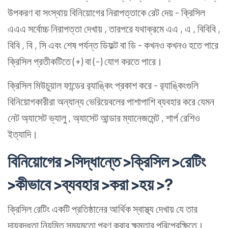
উপকরণ বা সংস্থায় বিনিয়োগের নিরাপত্তাকে রেট দেয় - ক্রিসিল
এএএ সর্বোচ্চ নিরাপত্তা দেখায় , তারপরে যথাক্রমে এএ , এ , বিবিবি ,
বিবি , বি , সি এবং শেষ পর্যন্ত ডিফল্ট বা ডি - কখনও কখনও হতে পারে
ক্রিসিল প্রতীকটিতে (+) বা (-) যোগ করতে পারে।
ক্রিসিল মিউচুয়াল ফান্ডের র‍্যাঙ্কিং প্রকাশ করে - র‍্যাঙ্কিংগুলি
বিনিয়োগকারীরা অন্যান্য ভেরিয়েবলের পাশাপাশি ব্যবহার করে যেমন
নেট অ্যাসেট ভ্যালু , অ্যাসেট আন্ডার ম্যানেজমেন্ট , শার্প রেশিও
ইত্যাদি।
বিনিয়োগের >সিদ্ধান্তে >ক্রিসিল >রেটিং
>কীভাবে >ব্যবহার >করা >হয় >?
ক্রিসিল রেটিং একটি প্রতিষ্ঠানের আর্থিক স্বাস্থ্য দেখায় যে তার
দায়বদ্ধতা নিয়মিত সময়মতো পূরণ করার ক্ষমতার পরিপ্রেক্ষিতে।