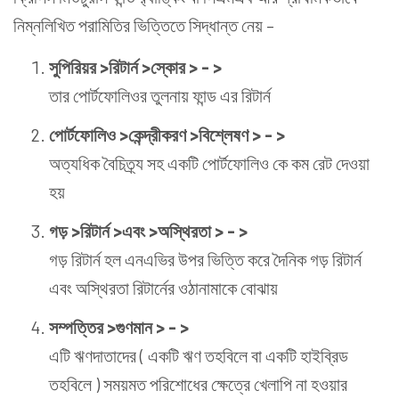
নিম্নলিখিত পরামিতির ভিত্তিতে সিদ্ধান্ত নেয় –
সুপিরিয়র >রিটার্ন >স্কোর > - >
তার পোর্টফোলিওর তুলনায় ফান্ড এর রিটার্ন
পোর্টফোলিও >কেন্দ্রীকরণ >বিশ্লেষণ > - >
অত্যধিক বৈচিত্র্য সহ একটি পোর্টফোলিও কে কম রেট দেওয়া
হয়
গড় >রিটার্ন >এবং >অস্থিরতা > - >
গড় রিটার্ন হল এনএভির উপর ভিত্তি করে দৈনিক গড় রিটার্ন
এবং অস্থিরতা রিটার্নের ওঠানামাকে বোঝায়
সম্পত্তির >গুণমান > - >
এটি ঋণদাতাদের ( একটি ঋণ তহবিলে বা একটি হাইব্রিড
তহবিলে ) সময়মত পরিশোধের ক্ষেত্রে খেলাপি না হওয়ার