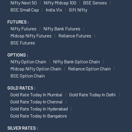
Nifty Next 50
Nifty Midcap 100
BSE Sensex
BSE Small Cap
India Vix
Gift Nifty
FUTURES :
Nifty Futures
Nifty Bank Futures
Midcap Nifty Futures
Reliance Futures
BSE Futures
OPTIONS :
Nifty Option Chain
Nifty Bank Option Chain
Midcap Nifty Option Chain
Reliance Option Chain
BSE Option Chain
GOLD RATES :
Gold Rate Today In Mumbai
Gold Rate Today In Delhi
Gold Rate Today In Chennai
Gold Rate Today In Hyderabad
Gold Rate Today In Bangalore
SILVER RATES :