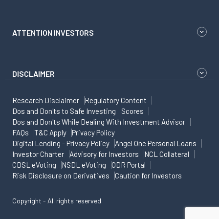
ATTENTION INVESTORS
DISCLAIMER
Research Disclaimer
Regulatory Content
Dos and Don'ts to Safe Investing
Scores
Dos and Don'ts While Dealing With Investment Advisor
FAQs
T&C Apply
Privacy Policy
Digital Lending - Privacy Policy
Angel One Personal Loans
Investor Charter
Advisory for Investors
NCL Collateral
CDSL eVoting
NSDL eVoting
ODR Portal
Risk Disclosure on Derivatives
Caution for Investors
Copyright - All rights reserved