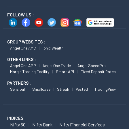
FOLLOW US :
GROUP WEBSITES :
Angel One AMC
Ionic Wealth
OTHER LINKS :
Angel One APP
Angel One Trade
Angel SpeedPro
Margin Trading Facility
Smart API
Fixed Deposit Rates
PARTNERS :
Sensibull
Smallcase
Streak
Vested
TradingView
INDICES :
Nifty 50
Nifty Bank
Nifty Financial Services