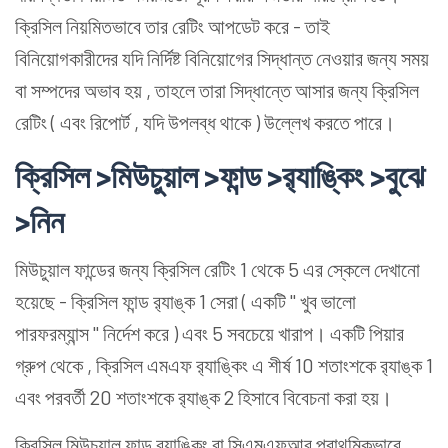
ক্রিসিল নিয়মিতভাবে তার রেটিং আপডেট করে - তাই
বিনিয়োগকারীদের যদি নির্দিষ্ট বিনিয়োগের সিদ্ধান্ত নেওয়ার জন্য সময়
বা সম্পদের অভাব হয় , তাহলে তারা সিদ্ধান্তে আসার জন্য ক্রিসিল
রেটিং ( এবং রিপোর্ট , যদি উপলব্ধ থাকে ) উল্লেখ করতে পারে।
ক্রিসিল >মিউচুয়াল >ফান্ড >র‍্যাঙ্কিং >বুঝে
>নিন
মিউচুয়াল ফান্ডের জন্য ক্রিসিল রেটিং 1 থেকে 5 এর স্কেলে দেখানো
হয়েছে - ক্রিসিল ফান্ড র‍্যাঙ্ক 1 সেরা ( একটি " খুব ভালো
পারফরম্যান্স " নির্দেশ করে ) এবং 5 সবচেয়ে খারাপ। একটি পিয়ার
গ্রুপ থেকে , ক্রিসিল এমএফ র‍্যাঙ্কিং এ শীর্ষ 10 শতাংশকে র‍্যাঙ্ক 1
এবং পরবর্তী 20 শতাংশকে র‍্যাঙ্ক 2 হিসাবে বিবেচনা করা হয়।
ক্রিসিল মিউচুয়াল ফান্ড র‍্যাঙ্কিং বা সিএমএফআর প্রাথমিকভাবে