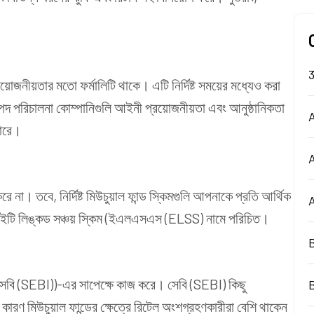
্রয়োজনীয়তার মতো ফর্মালিটি থাকে। এটি নির্দিষ্ট সময়ের মধ্যেও করা
ম্পদ পরিচালনা কোম্পানিগুলি আইনী প্রয়োজনীয়তা এবং আনুষ্ঠানিকতা
A
পারে।
ে না। তবে, নির্দিষ্ট মিউচুয়াল ফান্ড স্কিমগুলি আপনাকে প্রতি আর্থিক
ুইটি লিঙ্কড সঞ্চয় স্কিম (ইএলএসএস (ELSS)
নামে পরিচিত।
্ড (সেবি (SEBI))-এর সাপেক্ষে কাজ করে। সেবি (SEBI) কিছু
ে কারণ মিউচুয়াল ফান্ডের ক্ষেত্রে রিটেল অংশগ্রহণকারীরা বেশি থাকেন