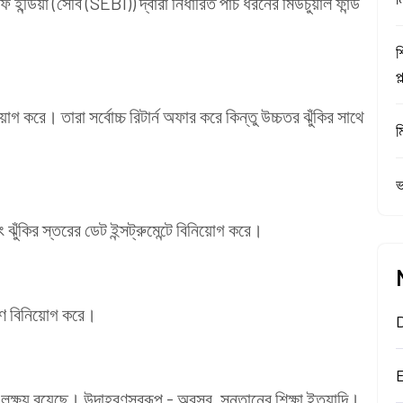
 ইন্ডিয়া (সেবি (SEBI)) দ্বারা নির্ধারিত পাঁচ ধরনের মিউচুয়াল ফান্ড
শ
প
োগ করে। তারা সর্বোচ্চ রিটার্ন অফার করে কিন্তু উচ্চতর ঝুঁকির সাথে
ম
ভ
 ঝুঁকির স্তরের ডেট ইন্সট্রুমেন্টে বিনিয়োগ করে।
রণে বিনিয়োগ করে।
র লক্ষ্য রয়েছে। উদাহরণস্বরূপ - অবসর, সন্তানের শিক্ষা ইত্যাদি।