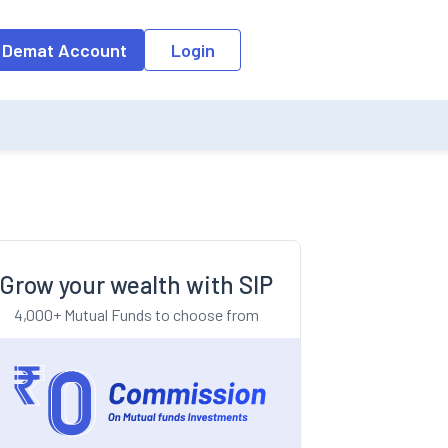
o the input field, the suggestion list will be updated as per the keyw
 Demat Account
Login
Grow your wealth with SIP
4,000+ Mutual Funds to choose from