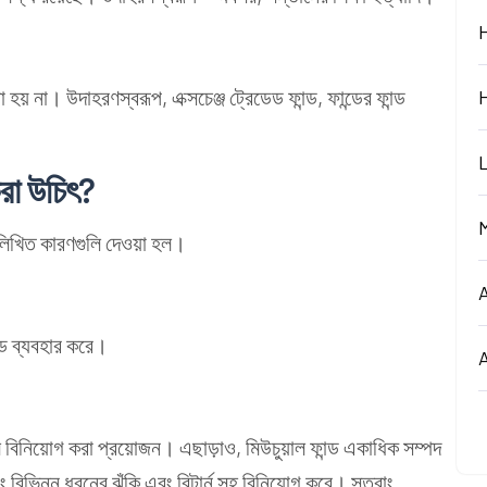
রা হয় না। উদাহরণস্বরূপ,
এক্সচেঞ্জ ট্রেডেড ফান্ড
, ফান্ডের ফান্ড
রা
উচিৎ
?
্নলিখিত কারণগুলি দেওয়া হল।
ন্ড ব্যবহার করে।
িনিয়োগ করা প্রয়োজন। এছাড়াও, মিউচুয়াল ফান্ড একাধিক সম্পদ
ং বিভিন্ন ধরনের ঝুঁকি এবং রিটার্ন সহ বিনিয়োগ করে। সুতরাং,