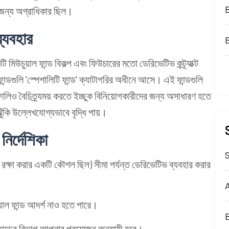
ের জন্য অগ্রাধিকার ছিল।
ব্যবহার
মিউচুয়াল ফান্ড বিকল্প এবং ফিউচারের মতো ডেরিভেটিভ কন্ট্র্যাক্ট
ফান্ডগুলি 'স্পেশালিটি ফান্ড' ক্যাটাগরির অধীনে আসে। এই ফান্ডগুলি
োলিও বৈচিত্র্যময় করতে ইচ্ছুক বিনিয়োগকারীদের জন্য অসাধারণ হতে
ঁকি উল্লেখযোগ্যভাবে বৃদ্ধি পায়।
নির্দেশিকা
S
ে রক্ষা করার একটি কৌশল ছিল) সীমা পর্যন্ত ডেরিভেটিভ ব্যবহার করার
A
়াল ফান্ড আদর্শ নাও হতে পারে।
B
ফান্ডের বিভাগ আপনার প্রয়োজন অনুযায়ী হবে।