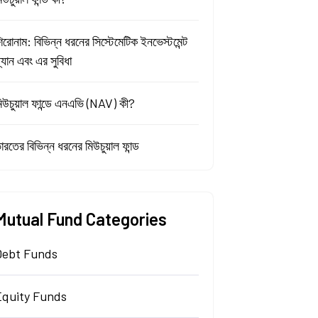
িরোনাম: বিভিন্ন ধরনের সিস্টেমেটিক ইনভেস্টমেন্ট
্ল্যান এবং এর সুবিধা
িউচুয়াল ফান্ডে এনএভি (NAV) কী?
ারতের বিভিন্ন ধরনের মিউচুয়াল ফান্ড
Mutual Fund Categories
Debt Funds
Equity Funds