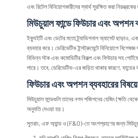
এবং রিটেল বিনিয়োগকারীদের স্বার্থ সুরক্ষিত করা নিয়ন্ত্রক
মিউচুয়াল
ফান্ডে
ফিউচার
এবং
অপশন
ইক্যুইটি এবং ডেটের মতো ট্র্যাডিশনাল অ্যাসেট ছাড়াও, একটি 
ব্যবহার করে। ডেরিভেটিভ ইন্সট্রুমেন্টে বিনিয়োগে বিশেষজ্ঞ 
বিভিন্ন স্টক এবং কমোডিটির বিকল্প এবং ফিউচার সহ পোর্টফ
পারে। তবে, ডেরিভেটিভ-এর জড়িত থাকার কারণে, ফান্ডের ঝু
ফিউচার
এবং
অপশন
ব্যবহারের
বিষয়ে
মিউচুয়াল ফান্ডগুলি তাদের নগদ পজিশনের হেজিং (ক্ষতি থেক
অনুমতি দেওয়া হয়।
সুতরাং, এফ অ্যান্ড ও (F&O)-তে অংশগ্রহণের জন্য মিউচুয
যদি আপনি হেজিং বিকল্প খুঁজছেন, তাহলে আর্বিট্রেজ 