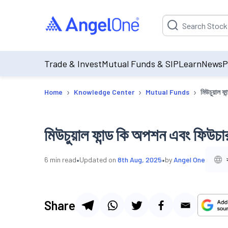
Suggestion will be p
Trade & Invest
Mutual Funds & SIP
Learn
News
P
›
›
›
Home
Knowledge Center
Mutual Funds
মিউচুয়াল 
মিউচুয়াল ফান্ড কি অপশন এবং ফিউচা
•
•
6
min read
Updated on
8th Aug, 2025
by
Angel One
Share