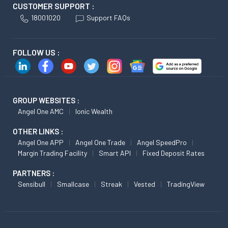
CUSTOMER SUPPORT :
18001020
Support FAQs
FOLLOW US :
GROUP WEBSITES :
Angel One AMC
Ionic Wealth
OTHER LINKS :
Angel One APP
Angel One Trade
Angel SpeedPro
Margin Trading Facility
Smart API
Fixed Deposit Rates
PARTNERS :
Sensibull
Smallcase
Streak
Vested
TradingView