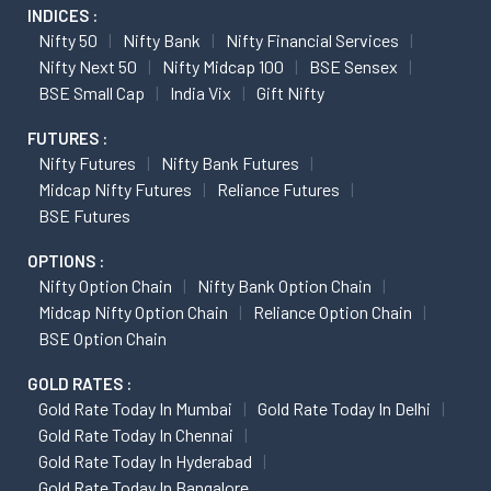
INDICES :
Nifty 50
Nifty Bank
Nifty Financial Services
Nifty Next 50
Nifty Midcap 100
BSE Sensex
BSE Small Cap
India Vix
Gift Nifty
FUTURES :
Nifty Futures
Nifty Bank Futures
Midcap Nifty Futures
Reliance Futures
BSE Futures
OPTIONS :
Nifty Option Chain
Nifty Bank Option Chain
Midcap Nifty Option Chain
Reliance Option Chain
BSE Option Chain
GOLD RATES :
Gold Rate Today In Mumbai
Gold Rate Today In Delhi
Gold Rate Today In Chennai
Gold Rate Today In Hyderabad
Gold Rate Today In Bangalore