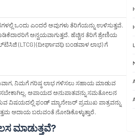
ಜನಗಳಲ್ಲಿ ಒಂದು ಎಂದರೆ ಅವುಗಳು ತೆರಿಗೆಯನ್ನು ಉಳಿಸುತ್ತವೆ.
ಡಿಕೆದಾರರಿಗೆ ಅನ್ವಯವಾಗುತ್ತದೆ. ಹೆಚ್ಚಿನ ತೆರಿಗೆ ಶ್ರೇಣಿಯ
್‌ಟಿಸಿಜಿ (LTCG) (ದೀರ್ಘಾವಧಿ ಬಂಡವಾಳ ಲಾಭ) ಗೆ
ೆ ಮಾಡುವಾಗ, ನಿಮಗೆ ಗರಿಷ್ಠ ಲಾಭ ಗಳಿಸಲು ಸಹಾಯ ಮಾಡುವ
ಿಂತಿಸಬೇಕಾಗಿಲ್ಲ. ಅಪಾಯದ ಅನುಪಾತವನ್ನು ಸಮತೋಲನ
ವಿಷಯದಲ್ಲಿ ಫಂಡ್ ಮ್ಯಾನೇಜರ್ ಪ್ರಮುಖ ಪಾತ್ರವನ್ನು
ಉತ್ತಮ ಆದಾಯ ಬರುವಂತೆ ನೋಡಿಕೊಳ್ಳುತ್ತಾರೆ.
ೆಲಸ
ಮಾಡುತ್ತವೆ
?