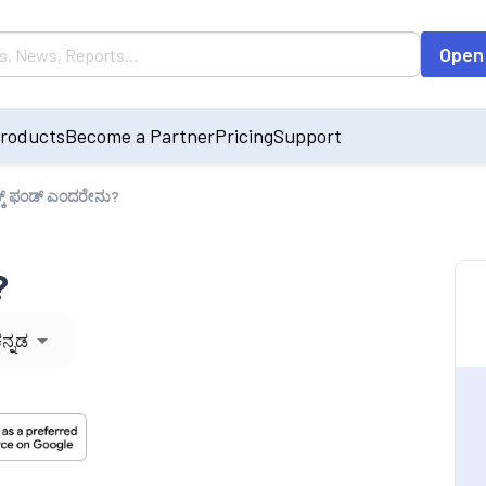
Open
roducts
Become a Partner
Pricing
Support
ರಿಸ್ಕ್ ಫಂಡ್ ಎಂದರೇನು?
?
ನ್ನಡ