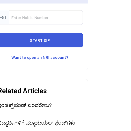
+91
Want to open an NRI account?
Related Articles
ಇಂಡೆಕ್ಸ್ ಫಂಡ್ ಎಂದರೇನು?
ಿದ್ಯಾರ್ಥಿಗಳಿಗೆ ಮ್ಯೂಚುಯಲ್ ಫಂಡ್‌ಗಳು