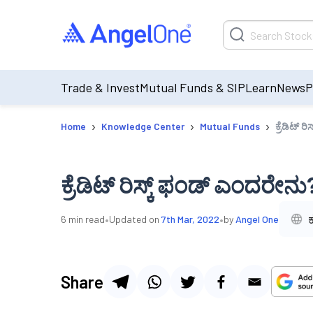
Trade & Invest
Mutual Funds & SIP
Learn
News
P
›
›
›
Home
Knowledge Center
Mutual Funds
ಕ್ರೆಡಿಟ್ 
ಕ್ರೆಡಿಟ್ ರಿಸ್ಕ್ ಫಂಡ್ ಎಂದರೇನು
•
•
ಕ
6
min read
Updated on
7th Mar, 2022
by
Angel One
Share