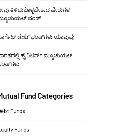
ನೀವು ತಿಳಿದುಕೊಳ್ಳಬೇಕಾದ ಷೇರುಗಳ
ಮ್ಯೂಚುಯಲ್ ಫಂಡ್
ಟಾರ್ಗೆಟ್ ಡೇಟ್ ಫಂಡ್‌ಗಳು ಯಾವುವು
ಭಾರತದಲ್ಲಿ ಹೈ ರಿಟರ್ನ್ ಮ್ಯೂಚುಯಲ್
ಫಂಡ್‌ಗಳು
Mutual Fund Categories
Debt Funds
Equity Funds