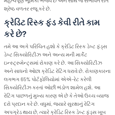
મહત્વપૂર્ણ ભૂમિકા ભજવે છે અને સાથે જ સંભવિત રીતે
શ્રેષ્ઠ વળતર રજૂ કરે છે.
ક્રેડિટ
રિસ્ક
ફંડ
કેવી
રીતે
કામ
કરે
છે
?
તમે આ અગે પરિચિત હશો કે ક્રેડિટ રિસ્ક ડેબ્ટ ફંડ્સ
ડેબ્ટ સિક્યોરિટીઝ અને અન્ય મની માર્કેટ
ઇન્સ્ટ્રુમેન્ટ્સમાં રોકાણ કરે છે. આ સિક્યોરિટીઝ
અને સાધનો ઓછા ક્રેડિટ રેટિંગ ધરાવે છે. રોકાણકારના
લગભગ 65% પોર્ટફોલિયોમાં એએ-રેટ કરેલી
સિક્યોરિટીઝ કરતાં ઓછી ભંડોળ શામેલ હશે. આ
રેટિંગ પાછળનું મુખ્ય કારણ એ છે કે તેઓ ઉચ્ચ વ્યાજ
દરો પ્રદાન કરે છે. વધુમાં, જ્યારે સુરક્ષાનું રેટિંગ
અપગ્રેડ થાય છે, ત્યારે ક્રેડિટ રિસ્ક ડેબ્ટ ફંડ્સ ખૂબ