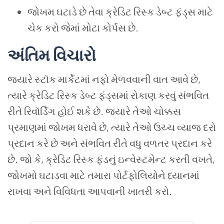
જોખમ ઘટાડે છે તેવા ક્રેડિટ રિસ્ક ડેબ્ટ ફંડ્સ માટે
ચેક કરો જેમાં મોટા કોર્પસ છે.
અંતિમ
વિચારો
જ્યારે સ્ટૉક માર્કેટમાં નફો મેળવવાની વાત આવે છે,
ત્યારે ક્રેડિટ રિસ્ક ડેબ્ટ ફંડ્સમાં રોકાણ કરવું સંભવિત
રીતે રિવૉર્ડિંગ હોઈ શકે છે. જ્યારે તેઓ ચોક્કસ
પ્રમાણમાં જોખમ ધરાવે છે, ત્યારે તેઓ ઉચ્ચ વ્યાજ દરો
પ્રદાન કરે છે અને સંભવિત રીતે વધુ વળતર પ્રદાન કરે
છે. જો કે, ક્રેડિટ રિસ્ક ફંડનું ઇન્વેસ્ટમેન્ટ કરતી વખતે,
જોખમો ઘટાડવા માટે તમારા પોર્ટફોલિયોને ધ્યાનમાં
રાખવા અને વિવિધતા આપવાની ખાતરી કરો.