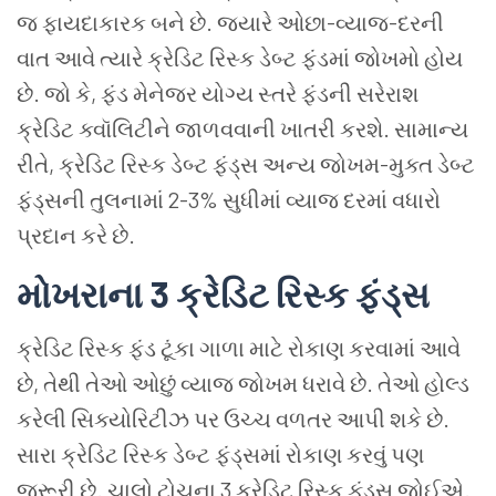
જ ફાયદાકારક બને છે. જ્યારે ઓછા-વ્યાજ-દરની
વાત આવે ત્યારે ક્રેડિટ રિસ્ક ડેબ્ટ ફંડમાં જોખમો હોય
છે. જો કે, ફંડ મેનેજર યોગ્ય સ્તરે ફંડની સરેરાશ
ક્રેડિટ ક્વૉલિટીને જાળવવાની ખાતરી કરશે. સામાન્ય
રીતે, ક્રેડિટ રિસ્ક ડેબ્ટ ફંડ્સ અન્ય જોખમ-મુક્ત ડેબ્ટ
ફંડ્સની તુલનામાં 2-3% સુધીમાં વ્યાજ દરમાં વધારો
પ્રદાન કરે છે.
મોખરાના
3
ક્રેડિટ
રિસ્ક
ફંડ્સ
ક્રેડિટ રિસ્ક ફંડ ટૂંકા ગાળા માટે રોકાણ કરવામાં આવે
છે, તેથી તેઓ ઓછું વ્યાજ જોખમ ધરાવે છે. તેઓ હોલ્ડ
કરેલી સિક્યોરિટીઝ પર ઉચ્ચ વળતર આપી શકે છે.
સારા ક્રેડિટ રિસ્ક ડેબ્ટ ફંડ્સમાં રોકાણ કરવું પણ
જરૂરી છે. ચાલો ટોચના 3 ક્રેડિટ રિસ્ક ફંડ્સ જોઈએ.