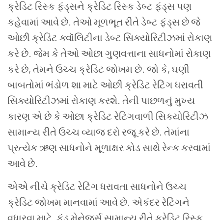
ક્રેડિટ રિસ્ક ફંડ્સને ક્રેડિટ રિસ્ક ડેબ્ટ ફંડ્સ પણ
કહેવામાં આવે છે. તેઓ મૂળભૂત રીતે ડેબ્ટ ફંડ્સ છે જે
ઓછી ક્રેડિટ ક્વૉલિટીના ડેબ્ટ સિક્યોરિટીઝમાં રોકાણ
કરે છે. જેમ કે તેઓ ઓછા ગુણવત્તાના સાધનોમાં રોકાણ
કરે છે, તેમને ઉચ્ચ ક્રેડિટ જોખમ છે. જો કે, ઘણી
બાબતોમાં ભંડોળ શા માટે ઓછી ક્રેડિટ રેટિંગ ધરાવતી
સિક્યોરિટીઝમાં રોકાણ કરશે. તેની પાછળનું મુખ્ય
કારણ એ છે કે ઓછા ક્રેડિટ રેટિંગવાળી સિક્યોરિટીઝ
સામાન્ય રીતે ઉચ્ચ વ્યાજ દરો રજૂ કરે છે. તેમાંના
પ્રત્યેક ઋણ સાધનોને મૂળાક્ષર કોડ સાથે રેન્ક કરવામાં
આવે છે.
એએ નીચે ક્રેડિટ રેટિંગ ધરાવતા સાધનોને ઉચ્ચ
ક્રેડિટ જોખમ માનવામાં આવે છે. એકંદર રેટિંગને
વધારવા માટે, ફંડ મેનેજર્સ સામાન્ય રીતે ક્રેડિટ રિસ્ક