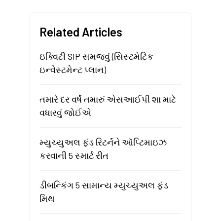
Related Articles
ઇક્વિટી SIP સમજવું (સિસ્ટમેટિક
ઇન્વેસ્ટમેન્ટ પ્લાન)
તમારે દર વર્ષે તમારું એસઆઈપી શા માટે
વધારવું જોઈએ
મ્યુચ્યુઅલ ફંડ રિટર્નને ઑપ્ટિમાઇઝ
કરવાની 5 સ્માર્ટ રીત
ડીબન્કિંગ 5 સામાન્ય મ્યુચ્યુઅલ ફંડ
મિથ