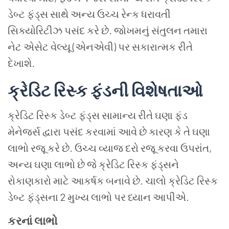
ડેબ્ટ ફંડ્સ સાથે અન્ય ઉચ્ચ રેન્ક ધરાવતી
સિક્યોરિટીઝ પસંદ કરે છે. જોખમનું સંતુલન તમારા
નેટ એસેટ વેલ્યૂ (એનએવી) પર સકારાત્મક રીતે
દેખાશે.
ક્રેડિટ
રિસ્ક
ફંડની
વિશેષતાઓ
ક્રેડિટ રિસ્ક ડેબ્ટ ફંડ્સ સામાન્ય રીતે ઘણા ફંડ
મેનેજર્સ દ્વારા પસંદ કરવામાં આવે છે કારણ કે તે ઘણા
લાભો રજૂ કરે છે. ઉચ્ચ વ્યાજ દરો રજૂ કરવા ઉપરાંત,
અન્ય ઘણા લાભો છે જે ક્રેડિટ રિસ્ક ફંડ્સને
રોકાણકારો માટે આકર્ષક બનાવે છે. ચાલો ક્રેડિટ રિસ્ક
ડેબ્ટ ફંડ્સના 2 મુખ્ય લાભો પર ધ્યાન આપીએ.
કરનાં
લાભો