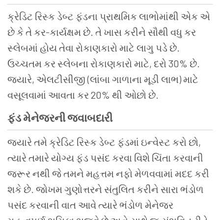
ક્રેડિટ રિસ્ક ડેબ્ટ ફંડના પ્રાથમિક લાભોમાંથી એક એ
છે કે તે કર-કાર્યક્ષમ છે. તે ખાસ કરીને સૌથી વધુ કર
સ્લેબમાં હોય તેવા રોકાણકારો માટે લાગુ પડે છે.
ઉચ્ચતમ કર સ્લેબના રોકાણકારો માટે, દરો 30% છે.
જ્યારે, એલટીસીજી (લાંબા ગાળાના મૂડી લાભ) માટે
વસૂલવામાં આવતા કર 20% થી ઓછો છે.
ફંડ
મેનેજરની
જવાબદારી
જ્યારે તમે ક્રેડિટ રિસ્ક ડેબ્ટ ફંડમાં ઇન્વેસ્ટ કરો છો,
ત્યારે તમારે યોગ્ય ફંડ પસંદ કરવા વિશે ચિંતા કરવાની
જરૂર નથી જે તમને મહત્તમ નફો મેળવવામાં મદદ કરી
શકે છે. જોખમ ગુણોત્તરને સંતુલિત કરીને સારા ભંડોળ
પસંદ કરવાની વાત આવે ત્યારે ભંડોળ મેનેજર