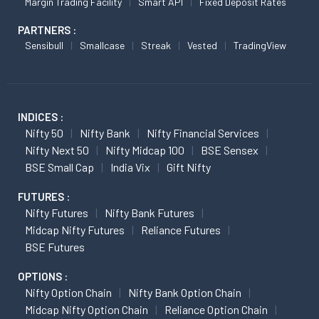
Margin Trading Facility
Smart API
Fixed Deposit Rates
PARTNERS :
Sensibull
Smallcase
Streak
Vested
TradingView
INDICES :
Nifty 50
Nifty Bank
Nifty Financial Services
Nifty Next 50
Nifty Midcap 100
BSE Sensex
BSE Small Cap
India Vix
Gift Nifty
FUTURES :
Nifty Futures
Nifty Bank Futures
Midcap Nifty Futures
Reliance Futures
BSE Futures
OPTIONS :
Nifty Option Chain
Nifty Bank Option Chain
Midcap Nifty Option Chain
Reliance Option Chain