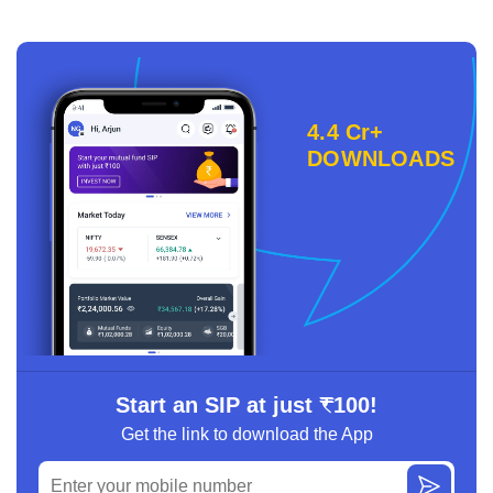
4.4 Cr+
DOWNLOADS
Start an SIP at just ₹100!
Get the link to download the App