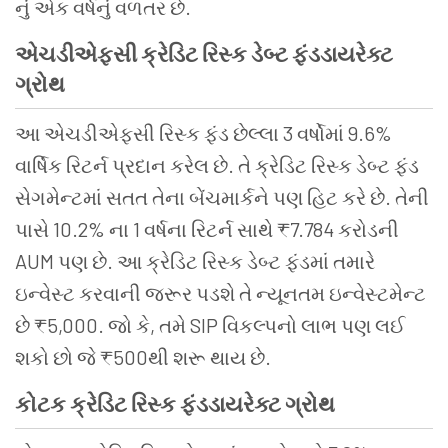
નું એક વર્ષનું વળતર છે.
એચડીએફસી
ક્રેડિટ
રિસ્ક
ડેબ્ટ
ફંડડાયરેક્ટ
ગ્રોથ
આ એચડીએફસી રિસ્ક ફંડ છેલ્લા 3 વર્ષોમાં 9.6%
વાર્ષિક રિટર્ન પ્રદાન કરેલ છે. તે ક્રેડિટ રિસ્ક ડેબ્ટ ફંડ
સેગમેન્ટમાં સતત તેના બેંચમાર્કને પણ હિટ કરે છે. તેની
પાસે 10.2% ના 1 વર્ષના રિટર્ન સાથે ₹7.784 કરોડની
AUM પણ છે. આ ક્રેડિટ રિસ્ક ડેબ્ટ ફંડમાં તમારે
ઇન્વેસ્ટ કરવાની જરૂર પડશે તે ન્યૂનતમ ઇન્વેસ્ટમેન્ટ
છે ₹5,000. જો કે, તમે SIP વિકલ્પનો લાભ પણ લઈ
શકો છો જે ₹500થી શરૂ થાય છે.
કોટક
ક્રેડિટ
રિસ્ક
ફંડડાયરેક્ટ
ગ્રોથ