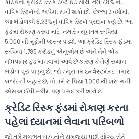
કોટકના ક્રેડિટ રિસ્ક ડેબ્ટ ફંડ સાથે, તમે 7.8% ના
વાર્ષિક રિટર્નની અપેક્ષા રાખી શકો છો. છેલ્લા 3 વર્ષોમાં,
આ ભંડોળએ 8.23%નું વાર્ષિક રિટર્ન પ્રદાન કર્યું છે. આ
ફંડમાં રોકાણ કરવા માટે, તમારે ન્યૂનતમ રૂપિયા
5,000 ની મૂડીની જરૂર પડશે. આ ક્રેડિટ રિસ્ક ફંડમાં
રૂપિયા 1,785 કરોડનું એયુએમ છે અને તેને એક
નોંધપાત્ર ફંડ માનવામાં આવે છે કારણ કે તેણે સમાન
ભંડોળ પૂરું પાડ્યું છે. જો ન્યૂનતમ ઇન્વેસ્ટમેન્ટ તમારા
બજેટની બહાર છે, તો તમે રૂપિયા 1,000 થી શરૂ થતી
એસઆઈપી સ્કીમ પણ પસંદ કરી શકો છો.
ક્રેડિટ
રિસ્ક
ફંડમાં
રોકાણ
કરતા
પહેલાં
ધ્યાનમાં
લેવાના
પરિબળો
જો તમે મૂળભૂત બાબતોને સમજ્યા પછી યોગ્ય રીતે