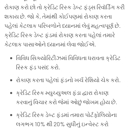
રોકાણ કરો છો તો ક્રેડિટ રિસ્ક ડેબ્ટ ફંડ્સ રિવૉર્ડિંગ કરી
શકાય છે. જો કે, તેમાંથી કોઈપણમાં રોકાણ કરતા
પહેલાં કેટલાક પરિબળોને ધ્યાનમાં લેવું મહત્વપૂર્ણ છે.
ક્રેડિટ રિસ્ક ડેબ્ટ ફંડમાં રોકાણ કરતા પહેલાં તમારે
કેટલાક પાસાઓને ધ્યાનમાં લેવા જોઈએ.
વિવિધ સિક્યોરિટીઝમાં વિવિધતા ધરાવતા ક્રેડિટ
રિસ્ક ફંડ પસંદ કરો.
રોકાણ કરતા પહેલાં ફંડનો ખર્ચ રેશિયો ચેક કરો.
ક્રેડિટ રિસ્ક મ્યુચ્યુઅલ ફંડા દ્વારા રોકાણ
કરવાનું વિચાર કરો જેમાં ઓછું જોખમ હોય છે.
ક્રેડિટ રિસ્ક ડેબ્ટ ફંડમાં તમારા પોર્ટફોલિયોના
લગભગ 10% થી 20% સુધીનું ઇન્વેસ્ટ કરો