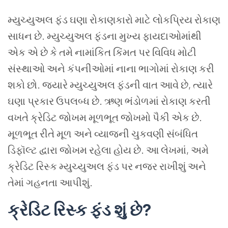
મ્યુચ્યુઅલ ફંડ ઘણા રોકાણકારો માટે લોકપ્રિય રોકાણ
સાધન છે. મ્યુચ્યુઅલ ફંડના મુખ્ય ફાયદાઓમાંથી
એક એ છે કે તમે નામાંકિત કિંમત પર વિવિધ મોટી
સંસ્થાઓ અને કંપનીઓમાં નાના ભાગોમાં રોકાણ કરી
શકો છો. જ્યારે મ્યુચ્યુઅલ ફંડની વાત આવે છે, ત્યારે
ઘણા પ્રકાર ઉપલબ્ધ છે. ઋણ ભંડોળમાં રોકાણ કરતી
વખતે ક્રેડિટ જોખમ મૂળભૂત જોખમો પૈકી એક છે.
મૂળભૂત રીતે મૂળ અને વ્યાજની ચુકવણી સંબંધિત
ડિફૉલ્ટ દ્વારા જોખમ રહેલા હોય છે. આ લેખમાં, અમે
ક્રેડિટ રિસ્ક મ્યુચ્યુઅલ ફંડ પર નજર રાખીશું અને
તેમાં ગહનતા આપીશું.
ક્રેડિટ
રિસ્ક
ફંડ
શું
છે
?