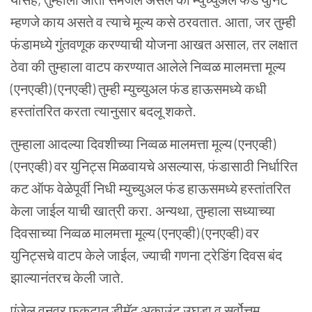
म्हणजे काय असते व त्याचे मूल्य कसे ठरवतात. आता, जर तुम्ही
फंडामध्ये गुंतवणूक करण्याची योजना आखत असाल, तर लक्षात
ठेवा की तुम्हाला वाटप करण्यात आलेले निव्वळ मालमत्ता मूल्य
(एनएव्ही) (एनएव्ही) तुम्ही म्युच्युअल फंड हाऊसमध्ये कधी
हस्तांतरित करता त्यानुसार बदलू शकते.
तुम्हाला आदल्या दिवशीच्या निव्वळ मालमत्ता मूल्य (एनएव्ही)
(एनएव्ही) वर युनिट्स मिळवायचे असल्यास, फंडासाठी निर्धारित
कट ऑफ वेळेपूर्वी निधी म्युच्युअल फंड हाऊसमध्ये हस्तांतरित
केला जाईल याची खात्री करा. अन्यथा, तुम्हाला सध्याच्या
दिवसाच्या निव्वळ मालमत्ता मूल्य (एनएव्ही) (एनएव्ही) वर
युनिट्सचे वाटप केले जाईल, ज्याची गणना ट्रेडिंग दिवस बंद
झाल्यानंतरच केली जाते.
एंजेल वनवर फुकटात डीमॅट अकाउंट उघडा व सर्वोत्तम