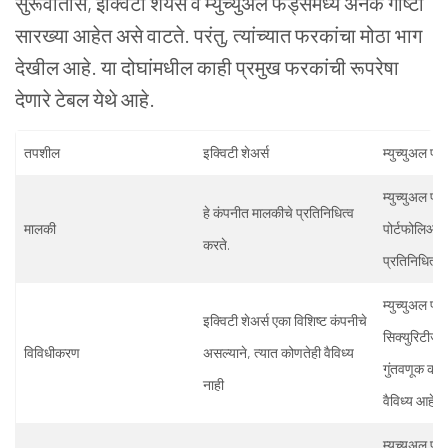
सुरूवातीस, इक्विटी शेयर्स व म्युच्युअल फंड्समध्ये अनेक गोष्टी
सारख्या आहेत असे वाटते. परंतु, त्यांच्यात फरकांचा मोठा भाग
देखील आहे. या दोघांमधील काही प्रमुख फरकांची रूपरेषा
देणारे टेबल येथे आहे.
तपशील
इक्विटी शेअर्स
म्युच्युअल फं
म्युच्युअल फंड
हे कंपनीत मालकीचे प्रतिनिधित्व
मालकी
पोर्टफोलिओमध
करते.
प्रतिनिधित्व 
म्युच्युअल फंड
इक्विटी शेअर्स एका विशिष्ट कंपनीचे
सिक्युरिटीजच्
विविधीकरण
असल्याने, त्यात कोणतेही वैविध्य
गुंतवणूक करत
नाही
वैविध्य आहे
म्युच्युअल फंडा