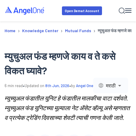
Open Demat Account
›
›
›
Home
Knowledge Center
Mutual Funds
म्युचुअल फंड म्हणजे काय 
म्युचुअल फंड म्हणजे काय व ते कसे
विकत घ्यावे?
•
•
मराठी
6
min read
Updated on
8th Jun, 2026
by
Angel One
म्युच्युअल फंडातील युनिट हे फंडातील मालकीचा वाटा दर्शवते.
म्युच्युअल फंड युनिटच्या मूल्याला नेट ॲसेट व्हॅल्यू असे म्हणतात
व प्रत्येक ट्रेडिंग दिवसाच्या शेवटी त्याची गणना केली जाते.