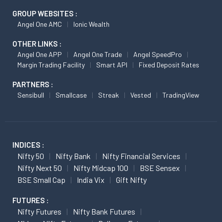
GROUP WEBSITES :
Angel One AMC
Ionic Wealth
OTHER LINKS :
Angel One APP
Angel One Trade
Angel SpeedPro
Margin Trading Facility
Smart API
Fixed Deposit Rates
PARTNERS :
Sensibull
Smallcase
Streak
Vested
TradingView
INDICES :
Nifty 50
Nifty Bank
Nifty Financial Services
Nifty Next 50
Nifty Midcap 100
BSE Sensex
BSE Small Cap
India Vix
Gift Nifty
FUTURES :
Nifty Futures
Nifty Bank Futures