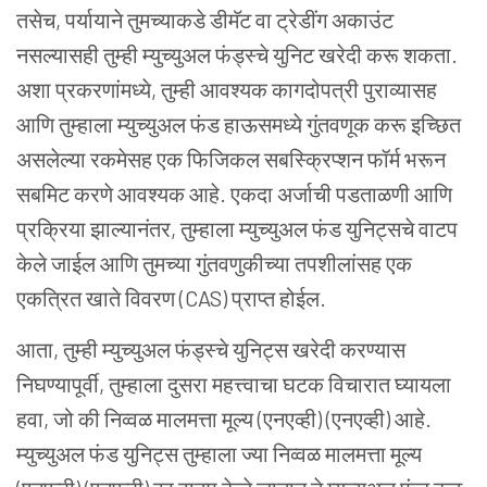
तसेच, पर्यायाने तुमच्याकडे डीमॅट वा ट्रेडींग अकाउंट
नसल्यासही तुम्ही म्युच्युअल फंड्स्चे युनिट खरेदी करू शकता.
अशा प्रकरणांमध्ये, तुम्ही आवश्यक कागदोपत्री पुराव्यासह
आणि तुम्हाला म्युच्युअल फंड हाऊसमध्ये गुंतवणूक करू इच्छित
असलेल्या रकमेसह एक फिजिकल सबस्क्रिप्शन फॉर्म भरून
सबमिट करणे आवश्यक आहे. एकदा अर्जाची पडताळणी आणि
प्रक्रिया झाल्यानंतर, तुम्हाला म्युच्युअल फंड युनिट्सचे वाटप
केले जाईल आणि तुमच्या गुंतवणुकीच्या तपशीलांसह एक
एकत्रित खाते विवरण (CAS) प्राप्त होईल.
आता, तुम्ही म्युच्युअल फंड्स्चे युनिट्स खरेदी करण्यास
निघण्यापूर्वी, तुम्हाला दुसरा महत्त्वाचा घटक विचारात घ्यायला
हवा, जो की निव्वळ मालमत्ता मूल्य (एनएव्ही) (एनएव्ही) आहे.
म्युच्युअल फंड युनिट्स तुम्हाला ज्या निव्वळ मालमत्ता मूल्य