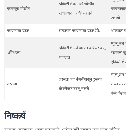
इक्विटी शेयर्समध्ये जोखीम
गुंतवणूक जोखीम
स्वरूपामुळे ग
साधारणत: अधिक असते.
असतो
मतदानाचा हक्क
धारकाला मतदानाचा हक्क देते.
धारकाला कोणत
म्युच्युअल फं
इक्विटी शेअर्स अत्यंत अस्थिर असू
अस्थिरता
मालमत्ता मूल्य
शकतात
इक्विटी शेअर
म्युच्युअल फं
तरलता एका कंपनीपासून दुसऱ्या
तरलता
तरल असतात आ
कंपनीकडे बदलू शकते
वेळी रिडीम 
निष्कर्ष
यासह, तुम्हाला आता समजले असेल की म्युच्युअल फंड युनिट