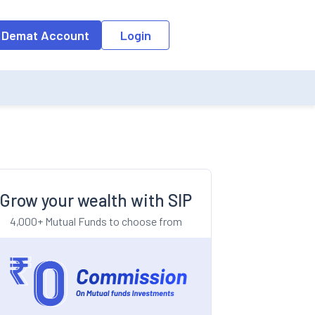
o the input field, the suggestion list will be updated as per the keyw
 Demat Account
Login
Grow your wealth with SIP
4,000+ Mutual Funds to choose from