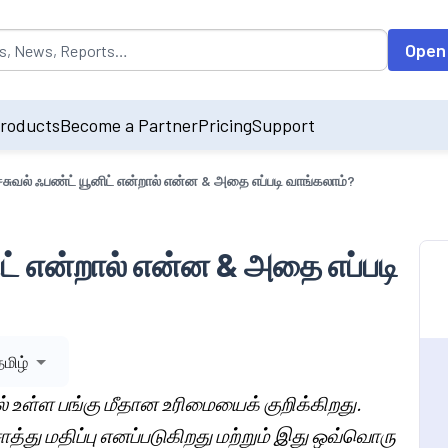
opulated by default on accessing the input field. On entering data int
Open
roducts
Become a Partner
Pricing
Support
ச்சுவல் ஃபண்ட் யூனிட் என்றால் என்ன & அதை எப்படி வாங்கலாம்?
ிட் என்றால் என்ன & அதை எப்படி
தமிழ்
ில் உள்ள பங்கு மீதான உரிமையைக் குறிக்கிறது.
 சொத்து மதிப்பு எனப்படுகிறது மற்றும் இது ஒவ்வொரு