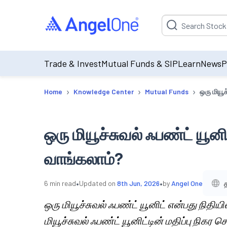
Suggestion will be p
Trade & Invest
Mutual Funds & SIP
Learn
News
P
›
›
›
Home
Knowledge Center
Mutual Funds
ஒரு மியூ
ஒரு மியூச்சுவல் ஃபண்ட் யூன
வாங்கலாம்?
•
•
6
min read
Updated on
8th Jun, 2026
by
Angel One
ஒரு மியூச்சுவல் ஃபண்ட் யூனிட் என்பது நிதிய
மியூச்சுவல் ஃபண்ட் யூனிட்டின் மதிப்பு நிகர