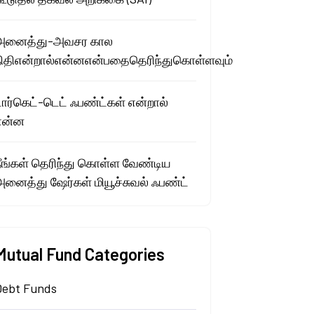
அனைத்து-அவசர கால
நிதிஎன்றால்என்னஎன்பதைதெரிந்துகொள்ளவும்
டார்கெட்-டெட் ஃபண்ட்கள் என்றால்
என்ன
நீங்கள் தெரிந்து கொள்ள வேண்டிய
அனைத்து ஷேர்கள் மியூச்சுவல் ஃபண்ட்
Mutual Fund Categories
Debt Funds