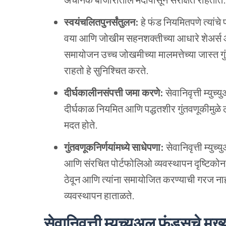
स्वयंचलितपुनर्संतुलन:
हे फंड नियमितपणे त्यांचे
वया आणि जोखीम सहनशक्तीच्या आधारे शेअर्स आ
समायोजन उच्च जोखमीच्या मालमत्तेच्या जास्त गुंत
राहतो हे सुनिश्चित करते.
दीर्घकालीनसंपत्ती जमा करणे:
सेवानिवृत्ती म्युच
दीर्घकाळ नियमित आणि पद्धतशीर गुंतवणूकीमुळे ल
मदत होते.
गुंतवणूकनिर्णयांमध्ये साधेपणा:
सेवानिवृत्ती म्यु
आणि संरचित पोर्टफोलिओ व्यवस्थापन दृष्टिकोन आह
ठेवून आणि त्यांना समायोजित करण्याची गरज न
व्यवस्थापन हाताळते.
सेवानिवृत्ती म्युच्युअल फंड्सचे मुख्य