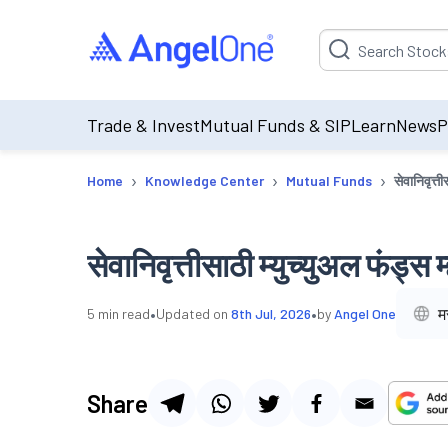
Suggestion will be p
Trade & Invest
Mutual Funds & SIP
Learn
News
P
›
›
›
Home
Knowledge Center
Mutual Funds
सेवानिवृत्त
सेवानिवृत्तीसाठी म्युच्युअल फंड्स
•
•
म
5
min read
Updated on
8th Jul, 2026
by
Angel One
Share