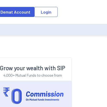
o the input field, the suggestion list will be updated as per the keyw
 Demat Account
Login
Grow your wealth with SIP
4,000+ Mutual Funds to choose from