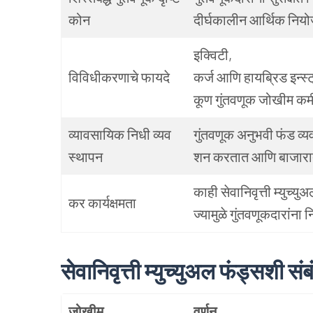
कोन
दीर्घकालीन आर्थिक नियोज
इक्विटी,
विविधीकरणाचे फायदे
कर्ज आणि हायब्रिड इन्स्ट्
कूण गुंतवणूक जोखीम कम
व्यावसायिक निधी व्यव
गुंतवणूक अनुभवी फंड व्यव
स्थापन
शन करतात आणि बाजारात
काही सेवानिवृत्ती म्युच्
कर कार्यक्षमता
ज्यामुळे गुंतवणूकदारांना
सेवानिवृत्ती म्युच्युअल फंड्सशी सं
जोखीम
वर्णन