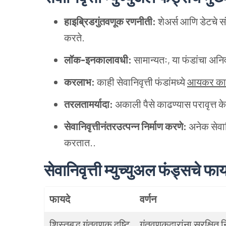
हाइब्रिडगुंतवणूक रणनीती:
शेअर्स आणि डेटचे 
करते.
लॉक-इनकालावधी:
सामान्यतः, या फंडांचा अनिवा
करलाभ:
काही सेवानिवृत्ती फंडांमध्ये
आयकर काय
तरलतामर्यादा:
अकाली पैसे काढण्यास परावृत्त क
सेवानिवृत्तीनंतरउत्पन्न निर्माण करणे:
अनेक सेवानि
करतात..
सेवानिवृत्ती म्युच्युअल फंड्सचे फाय
फायदे
वर्णन
शिस्तबद्ध गुंतवणूक दृष्टि
गुंतवणूकदारांना सुरक्षि