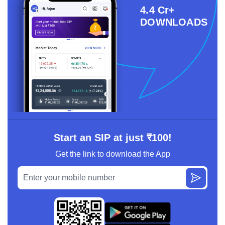
4.4 Cr+
DOWNLOADS
Start an SIP at just ₹100!
Get the link to download the App