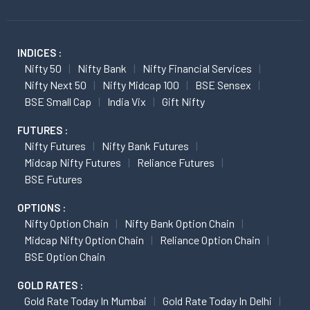
INDICES :
Nifty 50
Nifty Bank
Nifty Financial Services
Nifty Next 50
Nifty Midcap 100
BSE Sensex
BSE Small Cap
India Vix
Gift Nifty
FUTURES :
Nifty Futures
Nifty Bank Futures
Midcap Nifty Futures
Reliance Futures
BSE Futures
OPTIONS :
Nifty Option Chain
Nifty Bank Option Chain
Midcap Nifty Option Chain
Reliance Option Chain
BSE Option Chain
GOLD RATES :
Gold Rate Today In Mumbai
Gold Rate Today In Delhi