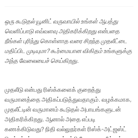
ஒரு
கூடுதல்
யூனிட்
வருவாயில்
உங்கள்
ஆபத்து
வெளிப்பாடு
எவ்வளவு
அதிகரிக்கிறது
என்பதை
நீங்கள்
புரிந்து
கொள்ளாத
வரை
சிறந்த
முதலீட்டை
மதிப்பிட
முடியுமா
?
கூர்மையான
விகிதம்
உங்களுக்கு
அந்த
வேலையைச்
செய்கிறது
.
முதலீடு
என்பது
ரிஸ்க்களைக்
குறைத்து
வருமானத்தை
அதிகப்படுத்துவதாகும்
.
வழக்கமாக
,
முதலீட்டின்
வருமானம்
கூடுதல்
அபாயங்களுடன்
அதிகரிக்கிறது
.
ஆனால்
அதை
எப்படி
கணக்கிடுவது
?
நிதி
வல்லுநர்கள்
ரிஸ்க்
-
அட்ஜஸ்ட்