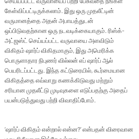
செய்யப்பட்ட
வருவாயைப்
பற்றி
பேசுவதை
நீங்கள்
கேள்விப்பட்டிருக்கலாம்
.
இது
ஒரு
முதலீட்டின்
வருமானத்தை
அதன்
அபாயத்துடன்
ஒப்பிடுவதற்கான
ஒரு
நடவடிக்கையாகும்
.
ரிஸ்க்
-
அட்ஜஸ்ட்
செய்யப்பட்ட
வருவாயை
அளவிடும்
விகிதம்
ஷார்ப்
விகிதமாகும்
,
இது
அமெரிக்க
பொருளாதார
நிபுணர்
வில்லன்
எப்
ஷார்ப்
ஆல்
பெயரிடப்பட்டது
.
இந்த
கட்டுரையில்
,
கூர்மையான
விகிதத்தை
எவ்வாறு
கணக்கிடுவது
மற்றும்
சரியான
முதலீட்டு
முடிவுகளை
எடுப்பதற்கு
அதைப்
பயன்படுத்துவது
பற்றி
விவாதிப்போம்
.
‘
ஷார்ப்
விகிதம்
என்றால்
என்ன
?’
என்பதன்
விரைவான