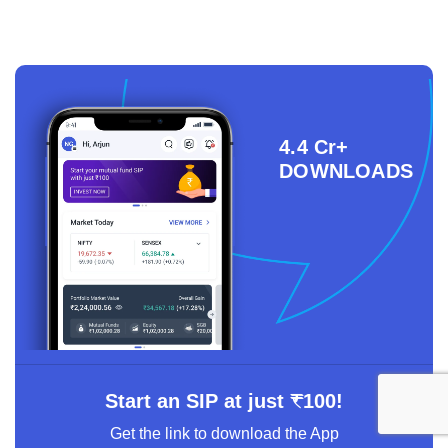
4.4 Cr+
DOWNLOADS
Start an SIP at just ₹100!
Get the link to download the App