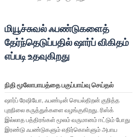
மியூச்சுவல்
ஃபண்டுகளைத்
தேர்ந்தெடுப்பதில்
ஷார்ப் விகிதம்
எப்படி
உதவுகிறது
நிதி
மூலோபாயத்தை
பகுப்பாய்வு
செய்தல்
ஷார்ப்
ரேஷியோ
,
ஃபண்டின்
செயல்திறன்
குறித்த
புறநிலை
கருத்துக்களை
வழங்குகிறது
.
ரிஸ்க்
இல்லாத
பத்திரங்கள்
மூலம்
வருமானம்
ஈட்டும்
போது
இரண்டு
ஃபண்டுகளும்
எதிர்கொள்ளும்
அபாய