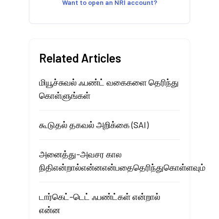
Want to open an NRI account?
Related Articles
மியூச்சுவல் ஃபண்ட் வகைகளை தெரிந்து
கொள்ளுங்கள்
கூடுதல் தகவல் அறிக்கை (SAI)
அனைத்து-அவசர கால
நிதிஎன்றால்என்னஎன்பதைதெரிந்துகொள்ளவும்
டார்கெட்-டெட் ஃபண்ட்கள் என்றால்
என்ன