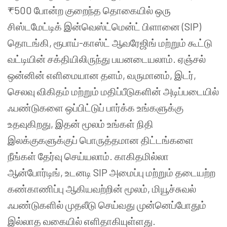
₹500 போன்ற குறைந்த தொகையில் ஒரு
சிஸ்டமேட்டிக் இன்வெஸ்ட்மென்ட் பிளானை (SIP)
தொடங்கி, ரூபாய்-காஸ்ட் ஆவரேஜிங் மற்றும் கூட்டு
வட்டியின் சக்தியிலிருந்து பயனடையலாம். ஏஞ்சல்
ஒன்னின் எளிமையான தளம், வருமானம், இடர்,
செலவு விகிதம் மற்றும் மதிப்பீடுகளின் அடிப்படையில்
ஃபண்டுகளை ஒப்பிட்டுப் பார்க்க உங்களுக்கு
உதவுகிறது, இதன் மூலம் உங்கள் நிதி
இலக்குகளுக்குப் பொருத்தமான திட்டங்களை
நீங்கள் தேர்வு செய்யலாம். காகிதமில்லா
ஆன்போர்டிங், உடனடி SIP அமைப்பு மற்றும் தடையற்ற
கண்காணிப்பு ஆகியவற்றின் மூலம், மியூச்சுவல்
ஃபண்டுகளில் முதலீடு செய்வது முன்னெப்போதும்
இல்லாத வகையில் எளிதாகியுள்ளது.