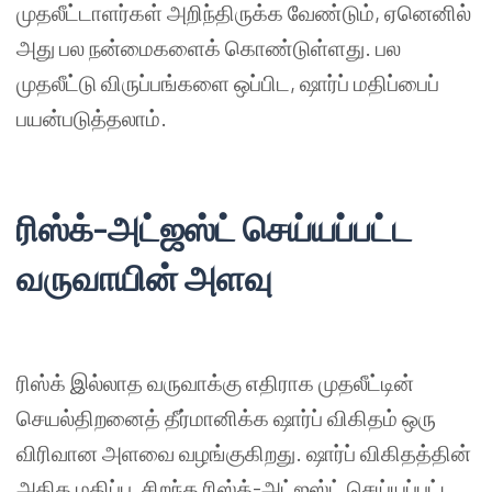
முதலீட்டாளர்கள்
அறிந்திருக்க
வேண்டும்
,
ஏனெனில்
அது
பல
நன்மைகளைக்
கொண்டுள்ளது
.
பல
முதலீட்டு
விருப்பங்களை
ஒப்பிட
,
ஷார்ப்
மதிப்பைப்
பயன்படுத்தலாம்
.
ரிஸ்க்
-
அட்ஜஸ்ட்
செய்யப்பட்ட
வருவாயின்
அளவு
ரிஸ்க்
இல்லாத
வருவாக்கு
எதிராக
முதலீட்டின்
செயல்திறனைத்
தீர்மானிக்க
ஷார்ப்
விகிதம்
ஒரு
விரிவான
அளவை
வழங்குகிறது
.
ஷார்ப்
விகிதத்தின்
அதிக
மதிப்பு
,
சிறந்த
ரிஸ்க்
-
அட்ஜஸ்ட்
செய்யப்பட்ட