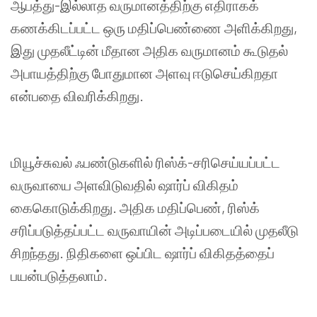
ஆபத்து
-
இல்லாத
வருமானத்திற்கு
எதிராகக்
கணக்கிடப்பட்ட
ஒரு
மதிப்பெண்ணை
அளிக்கிறது
,
இது
முதலீட்டின்
மீதான
அதிக
வருமானம்
கூடுதல்
அபாயத்திற்கு
போதுமான
அளவு
ஈடுசெய்கிறதா
என்பதை
விவரிக்கிறது
.
மியூச்சுவல்
ஃபண்டுகளில்
ரிஸ்க்
-
சரிசெய்யப்பட்ட
வருவாயை
அளவிடுவதில்
ஷார்ப்
விகிதம்
கைகொடுக்கிறது
.
அதிக
மதிப்பெண்
,
ரிஸ்க்
சரிப்படுத்தப்பட்ட
வருவாயின்
அடிப்படையில்
முதலீடு
சிறந்தது
.
நிதிகளை
ஒப்பிட
ஷார்ப்
விகிதத்தைப்
பயன்படுத்தலாம்
.