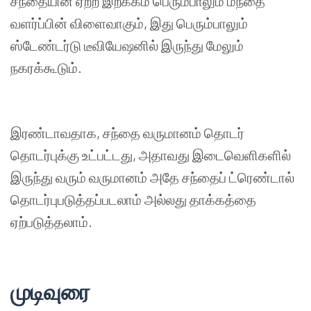
சந்தையின்
ஏற்ற
இறக்கம்
பெரும்பாலும்
மந்தை
வளர்ப்பின்
விளைவாகும்
,
இது
பெரும்பாலும்
ஸ்டேண்டர்டு
டீவியேஷனில்
இருந்து
மேலும்
நகரக்கூடும்
.
இரண்டாவதாக
,
சந்தை
வருமானம்
தொடர்
தொடர்புக்கு
உட்பட்டது
,
அதாவது
இடைவெளிகளில்
இருந்து
வரும்
வருமானம்
அதே
சந்தைப்
ட்ரெண்டால்
தொடர்புபடுத்தப்படலாம்
அல்லது
தாக்கத்தை
ஏற்படுத்தலாம்
.
முடிவுரை