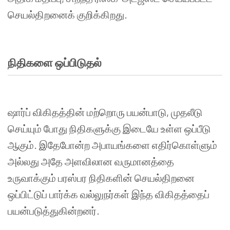
செயல்திறனைக்
குறிக்கிறது
.
நிதிகளை
ஒப்பிடுதல்
ஷார்ப்
விகிதத்தின்
மற்றொரு
பயன்பாடு
,
முதலீடு
செய்யும்
போது
நிதிகளுக்கு
இடையே
உள்ள
ஒப்பீடு
ஆகும்
.
இதேபோன்ற
அபாயங்களை
எதிர்கொள்ளும்
அல்லது
அதே
அளவிலான
வருமானத்தை
உருவாக்கும்
பரஸ்பர
நிதிகளின்
செயல்திறனை
ஒப்பிட்டுப்
பார்க்க
வல்லுநர்கள்
இந்த
விகிதத்தைப்
பயன்படுத்துகின்றனர்
.