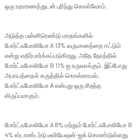
ஒரு
உதாரணத்துடன்
புரிந்து
கொள்வோம்
.
அடுத்த
பன்னிரெண்டு
மாதங்களில்
போர்ட்ஃபோலியோ
A 13%
வருமானத்தை
ஈட்டும்
என்று
எதிர்பார்க்கப்படுகிறது
,
அதே
நேரத்தில்
போர்ட்ஃபோலியோ
B 11%
ஐ
உருவாக்கும்
.
இப்போது
அபாயத்தைக்
கருத்தில்
கொள்ளாமல்
,
போர்ட்ஃபோலியோ
A
என்பது
ஒரு
சிறந்த
விருப்பமாகும்
.
போர்ட்ஃபோலியோ
A 8%
மற்றும்
போர்ட்ஃபோலியோ
B
4%
ஸ்டாண்டர்டு
டீவியேஷன்
-
ஐக்
கொண்டுள்ளது