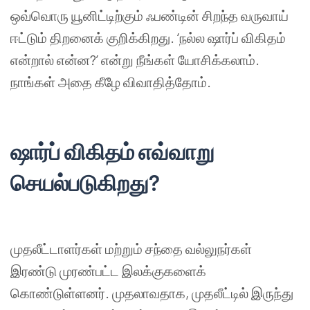
ஒவ்வொரு
யூனிட்டிற்கும்
ஃபண்டின்
சிறந்த
வருவாய்
ஈட்டும்
திறனைக்
குறிக்கிறது
. ‘
நல்ல
ஷார்ப்
விகிதம்
என்றால்
என்ன
?’
என்று
நீங்கள்
யோசிக்கலாம்
.
நாங்கள்
அதை
கீழே
விவாதித்தோம்
.
ஷார்ப்
விகிதம்
எவ்வாறு
செயல்படுகிறது
?
முதலீட்டாளர்கள்
மற்றும்
சந்தை
வல்லுநர்கள்
இரண்டு
முரண்பட்ட
இலக்குகளைக்
கொண்டுள்ளனர்
.
முதலாவதாக
,
முதலீட்டில்
இருந்து