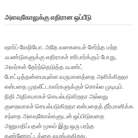
அளவுகோலுக்கு
எதிரான
ஒப்பீடு
ஷார்ப்
ரேஷியோ
,
அதே
வகையைச்
சேர்ந்த
மற்ற
ஃபண்டுகளுக்கு
எதிராகச்
சரிபார்க்கும்
போது
,
அவர்கள்
தேர்ந்தெடுத்த
ஃபண்ட்
போட்டித்தன்மையுள்ள
வருமானத்தை
அளிக்கிறதா
என்பதை
முதலீட்டாளர்களுக்குச்
சொல்ல
முடியும்
.
நிதி
அதிகமாகச்
செயல்படுகிறதா
அல்லது
குறைவாகச்
செயல்படுகிறதா
என்பதைத்
தீர்மானிக்க
சந்தை
அளவுகோல்களுடன்
ஒப்பிடுவதை
அனுமதிப்பதன்
மூலம்
இது
ஒரு
பரந்த
கண்ணோட்டத்தை
வழங்குகிறது
.