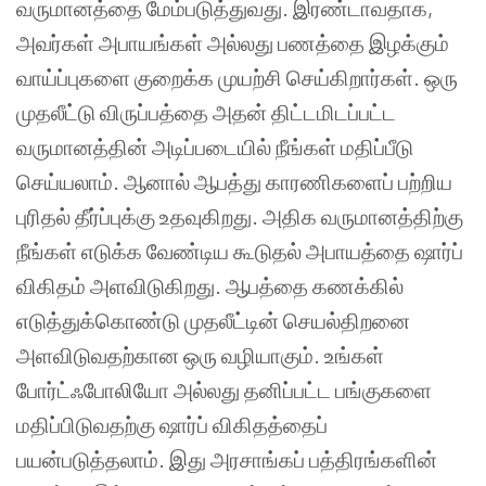
வருமானத்தை
மேம்படுத்துவது
.
இரண்டாவதாக
,
அவர்கள்
அபாயங்கள்
அல்லது
பணத்தை
இழக்கும்
வாய்ப்புகளை
குறைக்க
முயற்சி
செய்கிறார்கள்
.
ஒரு
முதலீட்டு
விருப்பத்தை
அதன்
திட்டமிடப்பட்ட
வருமானத்தின்
அடிப்படையில்
நீங்கள்
மதிப்பீடு
செய்யலாம்
.
ஆனால்
ஆபத்து
காரணிகளைப்
பற்றிய
புரிதல்
தீர்ப்புக்கு
உதவுகிறது
.
அதிக
வருமானத்திற்கு
நீங்கள்
எடுக்க
வேண்டிய
கூடுதல்
அபாயத்தை
ஷார்ப்
விகிதம்
அளவிடுகிறது
.
ஆபத்தை
கணக்கில்
எடுத்துக்கொண்டு
முதலீட்டின்
செயல்திறனை
அளவிடுவதற்கான
ஒரு
வழியாகும்
.
உங்கள்
போர்ட்ஃபோலியோ
அல்லது
தனிப்பட்ட
பங்குகளை
மதிப்பிடுவதற்கு
ஷார்ப்
விகிதத்தைப்
பயன்படுத்தலாம்
.
இது
அரசாங்கப்
பத்திரங்களின்