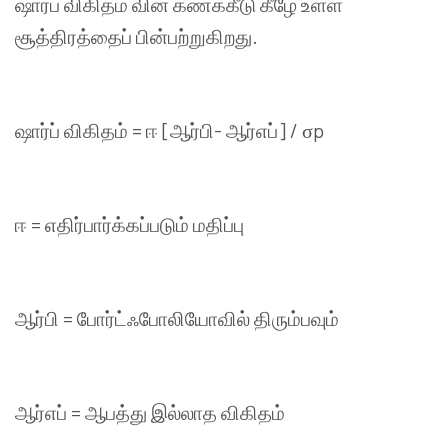
ஷார்ப்
விகிதம் வின்
கணக்கீடு
கீழே
உள்ள
சூத்திரத்தைப்
பின்பற்றுகிறது
.
ஷார்ப் விகிதம் = ஈ [ஆர்பி- ஆர்எப்] /
σ
p
ஈ
=
எதிர்பார்க்கப்படும்
மதிப்பு
ஆர்பி
=
போர்ட்ஃபோலியோவில்
திரும்பவும்
ஆர்எப்
=
ஆபத்து
இல்லாத
விகிதம்