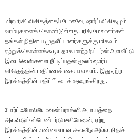
மற்ற
நிதி
விகிதத்தைப்
போலவே
,
ஷார்ப்
விகிதமும்
வரம்புகளைக்
கொண்டுள்ளது
.
நிதி
மேலாளர்கள்
தங்கள்
நிதியை
முதலீட்டாளர்களுக்கு
மிகவும்
ஏற்றுக்கொள்ளக்கூடியதாக
மாற்ற
ரிட்டர்ன்
அளவீட்டு
இடைவெளிகளை
நீட்டிப்பதன்
மூலம்
ஷார்ப்
விகிதத்தின்
மதிப்பைக்
கையாளலாம்
.
இது
ஏற்ற
இறக்கத்தின்
மதிப்பீட்டைக்
குறைக்கிறது
.
போர்ட்ஃபோலியோவின்
ப்ராக்ஸி
அபாயத்தை
அளவிடும்
ஸ்டேண்டர்டு
டீவியேஷன்
,
ஏற்ற
இறக்கத்தின்
உண்மையான
அளவீடு
அல்ல
.
நிதிச்