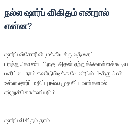
நல்ல
ஷார்ப்
விகிதம்
என்றால்
என்ன
?
ஷார்ப்
ஸ்கோரின்
முக்கியத்துவத்தைப்
புரிந்துகொண்ட
பிறகு
,
அதன்
ஏற்றுக்கொள்ளக்கூடிய
மதிப்பை
நாம்
கண்டுபிடிக்க
வேண்டும்
. 1-
க்கு
மேல்
உள்ள
ஷார்ப்
மதிப்பு
நல்ல
முதலீட்டாளர்களால்
ஏற்றுக்கொள்ளப்படும்
.
ஷார்ப்
விகிதம்
தரம்