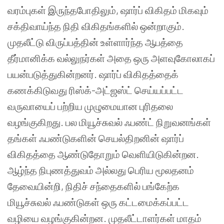
வரம்புகள்
இருந்தபோதிலும்
,
ஷார்ப்
விகிதம்
மிகவும்
சக்திவாய்ந்த
நிதி
விகிதங்களில்
ஒன்றாகும்
.
முதலீட்டு
விருப்பத்தின்
உள்ளார்ந்த
ஆபத்தை
தீர்மானிக்க
வல்லுநர்கள்
அதை
ஒரு
அளவுகோலாகப்
பயன்படுத்துகின்றனர்
.
ஷார்ப்
விகிதத்தைக்
கணக்கிடுவது
ரிஸ்க்
-
அட்ஜஸ்ட்
செய்யப்பட்ட
வருவாயைப்
பற்றிய
முழுமையான
புரிதலை
வழங்குகிறது
.
பல
மியூச்சுவல்
ஃபண்ட்
நிறுவனங்கள்
தங்கள்
ஃபண்டுகளின்
செயல்திறனின்
ஷார்ப்
விகிதத்தை
ஆண்டுதோறும்
வெளியிடுகின்றன
.
ஆழ்ந்த நிபுணத்துவம் அல்லது பெரிய மூலதனம்
தேவையின்றி, நிதிச் சந்தைகளில் பங்கேற்க
மியூச்சுவல் ஃபண்டுகள் ஒரு கட்டமைக்கப்பட்ட
வழியை வழங்குகின்றன. முதலீட்டாளர்கள் மாதம்