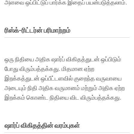
அளவை
ஒப்பிட்டுப்
பார்க்க
இதைப்
பயன்படுத்தலாம்
.
ரிஸ்க்
-
ரிட்டர்ன்
பரிமாற்றம்
ஒரு
நிதியை
அதிக
ஷார்ப்
விகிதத்துடன்
ஒப்பிடும்
போது
விரும்பத்தக்கது
.
மிதமான
ஏற்ற
இறக்கத்துடன்
ஒப்பீட்டளவில்
குறைந்த
வருவாயை
அடையும்
நிதி
அதிக
வருமானம்
மற்றும்
அதிக
ஏற்ற
இறக்கம்
கொண்ட
நிதியை
விட
விரும்பத்தக்கது
.
ஷார்ப்
விகிதத்தின்
வரம்புகள்