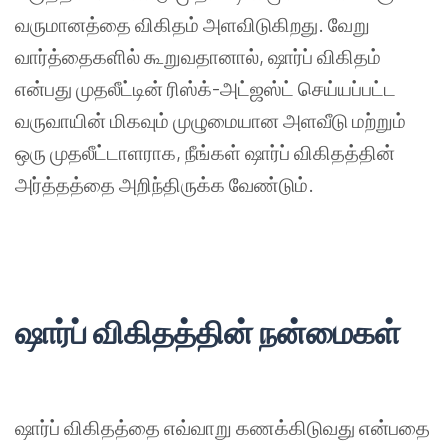
வருமானத்தை
விகிதம்
அளவிடுகிறது
.
வேறு
வார்த்தைகளில்
கூறுவதானால்
,
ஷார்ப்
விகிதம்
என்பது
முதலீட்டின்
ரிஸ்க்
-
அட்ஜஸ்ட்
செய்யப்பட்ட
வருவாயின்
மிகவும்
முழுமையான
அளவீடு
மற்றும்
ஒரு
முதலீட்டாளராக
,
நீங்கள்
ஷார்ப்
விகிதத்தின்
அர்த்தத்தை
அறிந்திருக்க
வேண்டும்
.
ஷார்ப்
விகிதத்தின்
நன்மைகள்
ஷார்ப்
விகிதத்தை
எவ்வாறு
கணக்கிடுவது
என்பதை