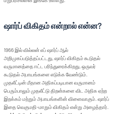
மறுபரிசீலனை
இங்கே
உள்ளது
.
ஷார்ப் விகிதம்
என்றால்
என்ன
?
1966
இல்
வில்லன் எப் ஷார்ப் ஆல்
அறிமுகப்படுத்தப்பட்டது
,
ஷார்ப்
விகிதம்
கூடுதல்
வருமானத்தை
ஈட்ட
பரிந்துரைக்கிறது
,
ஒருவர்
கூடுதல்
அபாயங்களை
எடுக்க
வேண்டும்
.
முதலீட்டின்
மீதான
அதிகப்படியான
வருமானம்
பெரும்பாலும்
முதலீட்டு
திறன்களை
விட
அதிக
ஏற்ற
இறக்கம்
மற்றும்
அபாயங்களின்
விளைவாகும்
.
ஷார்ப்
இதை
வெகுமதி
-
மாறும்
விகிதம்
என்று
அழைத்தார்
.