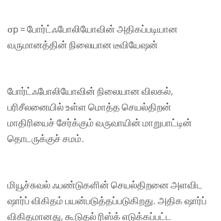
σp =
போர்ட்ஃபோலியோவின்
அதிகப்படியான
வருமானத்தின்
நிலையான
டீவியேஷன்
போர்ட்ஃபோலியோவின்
நிலையான
விலகல்
,
பரிசீலனையில்
உள்ள
மொத்த
செயல்திறன்
மாதிரியைச்
சேர்க்கும்
வருவாயின்
மாறுபாட்டின்
தொடருக்குச்
சமம்
.
மியூச்சுவல்
ஃபண்டுகளின்
செயல்திறனை
அளவிட
ஷார்ப் விகிதம்
பயன்படுத்தப்படுகிறது
.
அதிக
ஷார்ப்
விகிதமானது
,
கூடுதல்
ரிஸ்க்
எடுக்கப்பட்ட