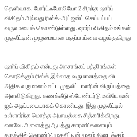
தெளிவாக
.
போர்ட்ஃபோலியோ
2
சிறந்த
ஷார்ப்
விகிதம்
அல்லது
ரிஸ்க்
-
அட்ஜஸ்ட்
செய்யப்பட்ட
வருவாயைக்
கொண்டுள்ளது
.
ஷார்ப்
விகிதம்
உங்கள்
முதலீட்டின்
முழுமையான
பகுப்பாய்வை
வழங்குகிறது
ஷார்ப்
விகிதம்
என்பது
அரசாங்கப்
பத்திரங்கள்
கொடுக்கும்
ரிஸ்க்
இல்லாத
வருமானத்தை
விட
அதிக
வருமானம்
ஈட்ட
முதலீட்டாளரின்
விருப்பத்தை
அளவிடுகிறது
.
கணக்கீடு
ஸ்டேண்டர்டு
டீவியேஷன்
-
ஐக்
அடிப்படையாகக்
கொண்டது
,
இது
முதலீட்டில்
உள்ளார்ந்த
மொத்த
அபாயத்தை
சித்தரிக்கிறது
.
எனவே
,
அனைத்து
ஆபத்து
காரணிகளையும்
கருத்தில்
கொண்டு
முதலீட்டின்
மூலம்
கிடைக்கும்