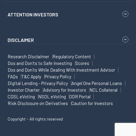
ATTENTION INVESTORS
DISCLAIMER
Research Disclaimer
Regulatory Content
Dos and Don'ts to Safe Investing
Scores
Dos and Don'ts While Dealing With Investment Advisor
FAQs
T&C Apply
Privacy Policy
Digital Lending - Privacy Policy
Angel One Personal Loans
Investor Charter
Advisory for Investors
NCL Collateral
CDSL eVoting
NSDL eVoting
ODR Portal
Risk Disclosure on Derivatives
Caution for Investors
Copyright - All rights reserved