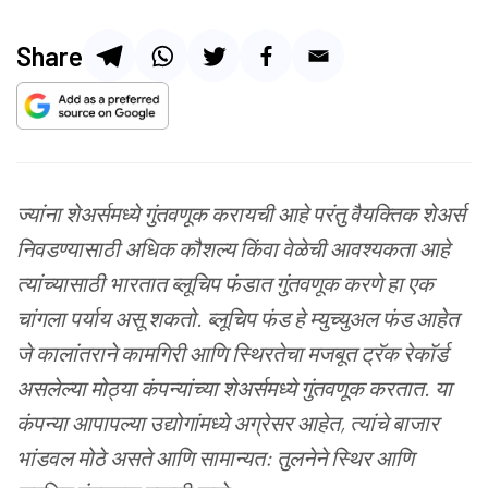
Share
ज्यांना
शेअर्समध्ये
गुंतवणूक
करायची
आहे
परंतु
वैयक्तिक
शेअर्स
निवडण्यासाठी
अधिक
कौशल्य
किंवा
वेळेची
आवश्यकता
आहे
त्यांच्यासाठी
भारतात
ब्लूचिप
फंडात
गुंतवणूक
करणे
हा
एक
चांगला
पर्याय
असू
शकतो
.
ब्लूचिप
फंड
हे
म्युच्युअल
फंड
आहेत
जे
कालांतराने
कामगिरी
आणि
स्थिरतेचा
मजबूत
ट्रॅक
रेकॉर्ड
असलेल्या
मोठ्या
कंपन्यांच्या
शेअर्समध्ये
गुंतवणूक
करतात
.
या
कंपन्या
आपापल्या
उद्योगांमध्ये
अग्रेसर
आहेत
,
त्यांचे
बाजार
भांडवल
मोठे
असते
आणि
सामान्यत
:
तुलनेने
स्थिर
आणि