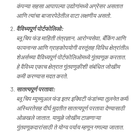
कंपन्या
सहसा
आपापल्या
उद्योगांमध्ये
अग्रेसर
असतात
आणि
त्यांचा
बाजारपेठेतील
वाटा
लक्षणीय
असतो
.
वैविध्यपूर्ण
पोर्टफोलिओ
:
ब्लू
चिप
फंड
माहिती
तंत्रज्ञान
,
आरोग्यसेवा
,
बँकिंग
आणि
फायनान्स
आणि
ग्राहकोपयोगी
वस्तूंसह
विविध
क्षेत्रांतील
शेअर्सच्या
वैविध्यपूर्ण
पोर्टफोलिओमध्ये
गुंतवणूक
करतात
.
हे
वैविध्य
एकाच
क्षेत्रात
गुंतवणुकीशी
संबंधित
जोखीम
कमी
करण्यास
मदत
करते
.
सातत्यपूर्ण
परतावा
:
ब्लू
चिप
म्युच्युअल
फंड
इतर
इक्विटी
फंडांच्या
तुलनेत
कमी
अस्थिरतेसह
दीर्घ
मुदतीत
सातत्यपूर्ण
परतावा
देण्यासाठी
ओळखले
जातात
.
यामुळे
जोखीम
टाळणाऱ्या
गुंतवणूकदारांसाठी
ते
योग्य
पर्याय
म्हणून
गणल्या
जातात
.