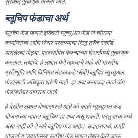
सुरक्षित
गुंतवणूक
मानली
जाते
.
ब्लूचिप
फंडाचा
अर्थ
ब्लूचिप
फंड
म्हणजे
इक्विटी
म्युच्युअल
फंड
जे
चांगल्या
कामगिरीचा
आणि
स्थिर
परताव्याचा
सिद्ध
ट्रॅक
रेकॉर्ड
असलेल्या
मोठ्या
,
प्रस्थापित
कंपन्यांच्या
शेअर्समध्ये
गुंतवणूक
करतात
.
तथापि
,
हे
लक्षात
घेणे
महत्वाचे
आहे
की
भारतीय
प्रतिभूति
आणि
विनिमय
मंडळाकडे
(
सेबी
)
ब्लूचिप
म्युच्युअल
फंडांसाठी
अधिकृत
श्रेणी
नाही
.
हा
शब्द
बऱ्याचदा
लार्ज
कॅप
फंडांबरोबर
वापरला
जातो
.
हे
देखील
लक्षात
घेण्यासारखे
आहे
की
काही
म्युच्युअल
फंड
योजनांच्या
नावात
'
ब्लू
चिप
'
हा
शब्द
असू
शकतो
,
परंतु
याचा
अर्थ
असा
नाही
की
ते
खरे
ब्लूचिप
फंड
आहेत
.
उदाहरणार्थ
,
काही
योजनांना
'
उदयोन्मुख
'
ब्लूचिप
फंड
म्हणून
लेबल
केले
जाऊ