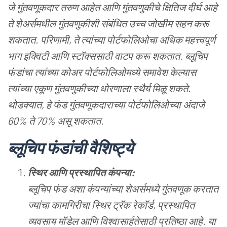
जे
गुंतवणूकदार
तरुण
आहेत
आणि
गुंतवणुकीचे
क्षितिज
दीर्घ
आहे
ते
शेअर्समधील
गुंतवणुकीशी
संबंधित
उच्च
जोखीम
सहन
करू
शकतात
.
परिणामी
,
ते
त्यांच्या
पोर्टफोलिओचा
अधिक
महत्त्वपूर्ण
भाग
इक्विटी
आणि
स्टॉक्ससाठी
वाटप
करू
शकतात
.
ब्लूचिप
फंडांचा
त्यांच्या
कोअर
पोर्टफोलिओमध्ये
समावेश
केल्यास
त्यांच्या
एकूण
गुंतवणुकीच्या
धोरणाला
स्थैर्य
मिळू
शकते
.
थोडक्यात
,
हे
फंड
गुंतवणूकदाराच्या
पोर्टफोलिओच्या
अंदाजे
60%
ते
70%
असू
शकतात
.
ब्लूचिप
फंडांची
वैशिष्ट्ये
स्थिर
आणि
प्रस्थापित
कंपन्या
:
ब्लूचिप
फंड
अशा
कंपन्यांच्या
शेअर्समध्ये
गुंतवणूक
करतात
ज्यांचा
कामगिरीचा
स्थिर
ट्रॅक
रेकॉर्ड
,
प्रस्थापित
व्यवसाय
मॉडेल
आणि
विश्वासार्हतेसाठी
प्रतिष्ठा
आहे
.
या