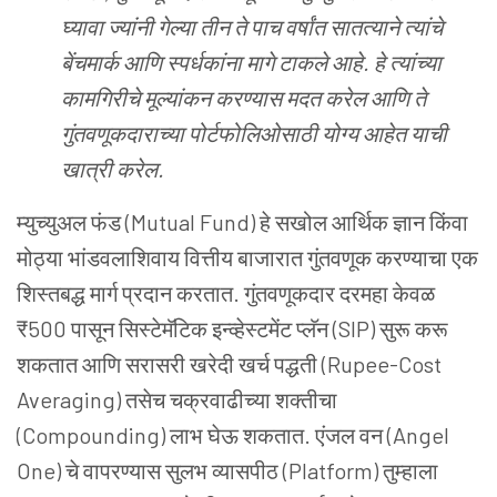
घ्यावा
ज्यांनी
गेल्या
तीन
ते
पाच
वर्षांत
सातत्याने
त्यांचे
बेंचमार्क
आणि
स्पर्धकांना
मागे
टाकले
आहे
.
हे
त्यांच्या
कामगिरीचे
मूल्यांकन
करण्यास
मदत
करेल
आणि
ते
गुंतवणूकदाराच्या
पोर्टफोलिओसाठी
योग्य
आहेत
याची
खात्री
करेल
.
म्युच्युअल फंड (Mutual Fund) हे सखोल आर्थिक ज्ञान किंवा
मोठ्या भांडवलाशिवाय वित्तीय बाजारात गुंतवणूक करण्याचा एक
शिस्तबद्ध मार्ग प्रदान करतात. गुंतवणूकदार दरमहा केवळ
₹500 पासून सिस्टेमॅटिक इन्व्हेस्टमेंट प्लॅन (SIP) सुरू करू
शकतात आणि सरासरी खरेदी खर्च पद्धती (Rupee-Cost
Averaging) तसेच चक्रवाढीच्या शक्तीचा
(Compounding) लाभ घेऊ शकतात. एंजल वन (Angel
One) चे वापरण्यास सुलभ व्यासपीठ (Platform) तुम्हाला