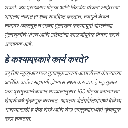
शकते
,
ज्या
प्रत्यक्षात
मोठ्या
आणि
मिडकॅप
योजना
आहेत
त्या
आपल्या
नावात
हा
शब्द
समाविष्ट
करतात
.
त्यामुळे
केवळ
नावावर
अवलंबून
न
राहता
गुंतवणूक
करण्यापूर्वी
योजनेच्या
गुंतवणुकीचे
धोरण
आणि
उद्दिष्टांचा
काळजीपूर्वक
विचार
करणे
आवश्यक
आहे
.
हे
कश्याप्रकारे
कार्य
करते
?
ब्लू
चिप
म्युच्युअल
फंड
गुंतवणूकदारांना
आघाडीच्या
कंपन्यांच्या
आर्थिक
वाढीत
सहभागी
होण्यास
सक्षम
करतात
.
हे
म्युच्युअल
फंड
प्रामुख्याने
बाजार
भांडवलानुसार
100
मोठ्या
कंपन्यांच्या
शेअर्समध्ये
गुंतवणूक
करतात
.
आपल्या
पोर्टफोलिओमध्ये
वैविध्य
आणण्यासाठी
हे
फंड
रोखे
आणि
रोख
समतुल्यांमध्येही
गुंतवणूक
करू
शकतात
.