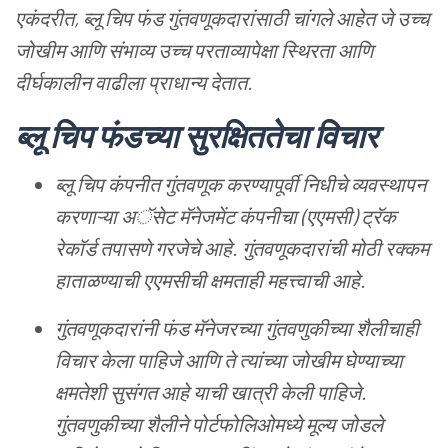
एकंदरीत
,
ब्लू
चिप
फंड
गुंतवणूकदारांसाठी
चांगले
आहेत
जे
उच्च
जोखीम
आणि
संभाव्य
उच्च
परताव्यापेक्षा
स्थिरता
आणि
दीर्घकालीन
वाढीला
प्राधान्य
देतात
.
ब्लू
चिप
फंडच्या
सुरक्षिततेचा
विचार
ब्लू
चिप
कंपनीत
गुंतवणूक
करण्यापूर्वी
निधीचे
व्यवस्थापन
करणाऱ्या
अॅसेट
मॅनेजमेंट
कंपनीचा
(
एएमसी
)
ट्रॅक
रेकॉर्ड
तपासणे
गरजेचे
आहे
.
गुंतवणूकदारांची
मोठी
रक्कम
हाताळण्याची
एएमसीची
क्षमताही
महत्त्वाची
आहे
.
गुंतवणूकदारांनी
फंड
मॅनेजरच्या
गुंतवणुकीच्या
शैलीचाही
विचार
केला
पाहिजे
आणि
ते
त्यांच्या
जोखीम
घेण्याच्या
क्षमतेशी
सुसंगत
आहे
याची
खात्री
केली
पाहिजे
.
गुंतवणुकीच्या
शैलीने
पोर्टफोलिओमध्ये
मूल्य
जोडले