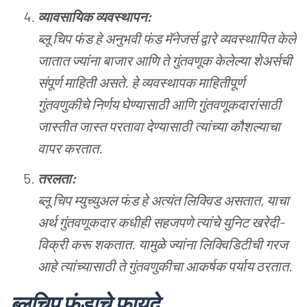
व्यावसायिक
व्यवस्थापन
:
ब्लू
चिप
फंड
हे
अनुभवी
फंड
मॅनेजर्स
द्वारे
व्यवस्थापित
केले
जातात
ज्यांना
बाजार
आणि
ते
गुंतवणूक
केलेल्या
शेअर्सची
संपूर्ण
माहिती
असते
.
हे
व्यवस्थापक
माहितीपूर्ण
गुंतवणुकीचे
निर्णय
घेण्यासाठी
आणि
गुंतवणूकदारांसाठी
जास्तीत
जास्त
परतावा
देण्यासाठी
त्यांच्या
कौशल्याचा
वापर
करतात
.
तरलता
:
ब्लू
चिप
म्युच्युअल
फंड
हे
अत्यंत
लिक्विड
असतात
,
याचा
अर्थ
गुंतवणूकदार
कधीही
सहजपणे
त्यांचे
युनिट
खरेदी
-
विक्री
करू
शकतात
.
यामुळे
ज्यांना
लिक्विडिटीची
गरज
आहे
त्यांच्यासाठी
ते
गुंतवणुकीचा
आकर्षक
पर्याय
ठरतात
.
ब्लूचिप
फंडाचे
फायदे