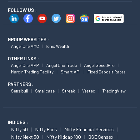
FOLLOW US :
GROUP WEBSITES :
Angel One AMC
Ionic Wealth
OTHER LINKS :
Angel One APP
Angel One Trade
Angel SpeedPro
Margin Trading Facility
Smart API
Fixed Deposit Rates
PARTNERS :
Sensibull
Smallcase
Streak
Vested
TradingView
INDICES :
Nifty 50
Nifty Bank
Nifty Financial Services
Nifty Next 50
Nifty Midcap 100
BSE Sensex