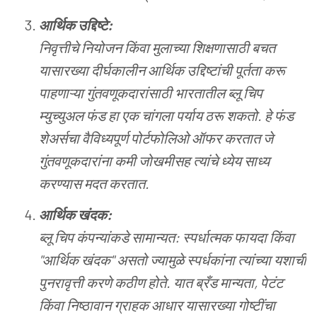
आर्थिक
उद्दिष्टे
:
निवृत्तीचे
नियोजन
किंवा
मुलाच्या
शिक्षणासाठी
बचत
यासारख्या
दीर्घकालीन
आर्थिक
उद्दिष्टांची
पूर्तता
करू
पाहणाऱ्या
गुंतवणूकदारांसाठी
भारतातील
ब्लू
चिप
म्युच्युअल
फंड
हा
एक
चांगला
पर्याय
ठरू
शकतो
.
हे
फंड
शेअर्सचा
वैविध्यपूर्ण
पोर्टफोलिओ
ऑफर
करतात
जे
गुंतवणूकदारांना
कमी
जोखमीसह
त्यांचे
ध्येय
साध्य
करण्यास
मदत
करतात
.
आर्थिक
खंदक
:
ब्लू
चिप
कंपन्यांकडे
सामान्यत
:
स्पर्धात्मक
फायदा
किंवा
"
आर्थिक
खंदक
"
असतो
ज्यामुळे
स्पर्धकांना
त्यांच्या
यशाची
पुनरावृत्ती
करणे
कठीण
होते
.
यात
ब्रँड
मान्यता
,
पेटंट
किंवा
निष्ठावान
ग्राहक
आधार
यासारख्या
गोष्टींचा