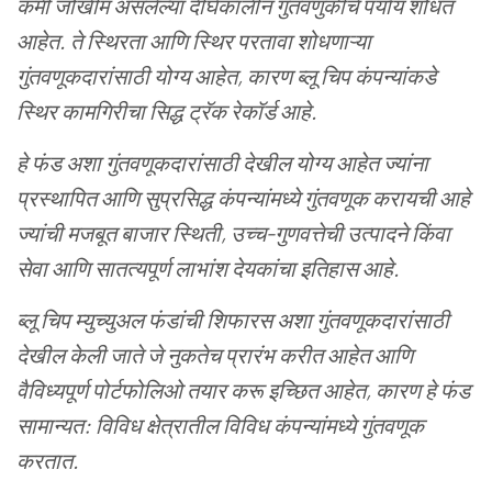
कमी
जोखीम
असलेल्या
दीर्घकालीन
गुंतवणुकीचे
पर्याय
शोधत
आहेत
.
ते
स्थिरता
आणि
स्थिर
परतावा
शोधणाऱ्या
गुंतवणूकदारांसाठी
योग्य
आहेत
,
कारण
ब्लू
चिप
कंपन्यांकडे
स्थिर
कामगिरीचा
सिद्ध
ट्रॅक
रेकॉर्ड
आहे
.
हे
फंड
अशा
गुंतवणूकदारांसाठी
देखील
योग्य
आहेत
ज्यांना
प्रस्थापित
आणि
सुप्रसिद्ध
कंपन्यांमध्ये
गुंतवणूक
करायची
आहे
ज्यांची
मजबूत
बाजार
स्थिती
,
उच्च
-
गुणवत्तेची
उत्पादने
किंवा
सेवा
आणि
सातत्यपूर्ण
लाभांश
देयकांचा
इतिहास
आहे
.
ब्लू
चिप
म्युच्युअल
फंडांची
शिफारस
अशा
गुंतवणूकदारांसाठी
देखील
केली
जाते
जे
नुकतेच
प्रारंभ
करीत
आहेत
आणि
वैविध्यपूर्ण
पोर्टफोलिओ
तयार
करू
इच्छित
आहेत
,
कारण
हे
फंड
सामान्यत
:
विविध
क्षेत्रातील
विविध
कंपन्यांमध्ये
गुंतवणूक
करतात
.