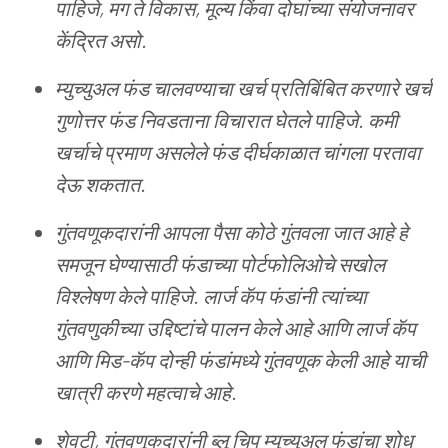
पाहिजे
,
मग
ते
विकास
,
मूल्य
किंवा
दोघांच्या
संयोजनावर
केंद्रित
असो
.
म्युच्युअल
फंड
चालवण्याचा
खर्च
प्रतिबिंबित
करणारे
खर्च
गुणोत्तर
फंड
निवडताना
विचारात
घेतले
पाहिजे
.
कमी
खर्चाचे
प्रमाण
असलेले
फंड
दीर्घकाळात
चांगला
परतावा
देऊ
शकतात
.
गुंतवणूकदारांनी
आपला
पैसा
कोठे
गुंतवला
जात
आहे
हे
समजून
घेण्यासाठी
फंडाच्या
पोर्टफोलिओचे
सखोल
विश्लेषण
केले
पाहिजे
.
लार्ज
कॅप
फंडांनी
त्यांच्या
गुंतवणुकीच्या
उद्दिष्टांचे
पालन
केले
आहे
आणि
लार्ज
कॅप
आणि
मिड
-
कॅप
दोन्ही
फंडांमध्ये
गुंतवणूक
केली
आहे
याची
खात्री
करणे
महत्वाचे
आहे
.
शेवटी
,
गुंतवणूकदारांनी
ब्लू
चिप
म्युच्युअल
फंडांचा
शोध