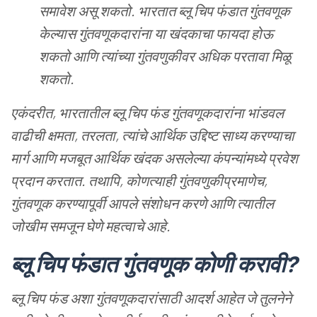
समावेश
असू
शकतो
.
भारतात
ब्लू
चिप
फंडात
गुंतवणूक
केल्यास
गुंतवणूकदारांना
या
खंदकाचा
फायदा
होऊ
शकतो
आणि
त्यांच्या
गुंतवणुकीवर
अधिक
परतावा
मिळू
शकतो
.
एकंदरीत
,
भारतातील
ब्लू
चिप
फंड
गुंतवणूकदारांना
भांडवल
वाढीची
क्षमता
,
तरलता
,
त्यांचे
आर्थिक
उद्दिष्ट
साध्य
करण्याचा
मार्ग
आणि
मजबूत
आर्थिक
खंदक
असलेल्या
कंपन्यांमध्ये
प्रवेश
प्रदान
करतात
.
तथापि
,
कोणत्याही
गुंतवणुकीप्रमाणेच
,
गुंतवणूक
करण्यापूर्वी
आपले
संशोधन
करणे
आणि
त्यातील
जोखीम
समजून
घेणे
महत्वाचे
आहे
.
ब्लू
चिप
फंडात
गुंतवणूक
कोणी
करावी
?
ब्लू
चिप
फंड
अशा
गुंतवणूकदारांसाठी
आदर्श
आहेत
जे
तुलनेने