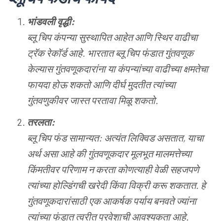
भांडवली
वृद्धी
:
ब्लू
चिप
कंपन्या
सुस्थापित
आहेत
आणि
स्थिर
वाढीचा
ट्रॅक
रेकॉर्ड
आहे
.
भारतात
ब्लू
चिप
फंडात
गुंतवणूक
केल्यास
गुंतवणूकदारांना
या
कंपन्यांच्या
वाढीच्या
क्षमतेचा
फायदा
होऊ
शकतो
आणि
दीर्घ
मुदतीत
त्यांच्या
गुंतवणुकीवर
जास्त
परतावा
मिळू
शकतो
.
तरलता
:
ब्लू
चिप
फंड
सामान्यत
:
अत्यंत
लिक्विड
असतात
,
याचा
अर्थ
असा
आहे
की
गुंतवणूकदार
मूलभूत
मालमत्तेच्या
किंमतीवर
परिणाम
न
करता
कोणत्याही
वेळी
सहजपणे
त्यांच्या
होल्डिंगची
खरेदी
किंवा
विक्री
करू
शकतात
.
हे
गुंतवणूकदारांसाठी
एक
आकर्षक
पर्याय
बनवते
ज्यांना
त्यांच्या
फंडात
त्वरीत
प्रवेशाची
आवश्यकता
आहे
.