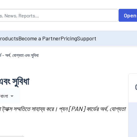
opulated by default on accessing the input field. On entering data int
Open
roducts
Become a Partner
Pricing
Support
 - অর্থ, যোগ্যতা এবং সুবিধা
এবং সুবিধা
বাংলা
া ট্যাক্স সম্মতিতে সাহায্য করে। প্যন [PAN] কার্ডের অর্থ, যোগ্যতা