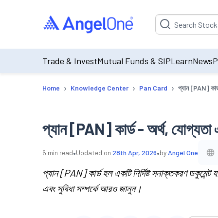
Suggestion will be p
Trade & Invest
Mutual Funds & SIP
Learn
News
P
›
›
›
Home
Knowledge Center
Pan Card
প্যান [PAN] কার্ড
প্যান [PAN] কার্ড - অর্থ, যোগ্যতা 
•
•
6
min read
Updated on
28th Apr, 2026
by
Angel One
প্যান [PAN] কার্ড হল একটি নির্দিষ্ট সনাক্তকরণ ডকুমেন্ট য
এবং সুবিধা সম্পর্কে আরও জানুন।