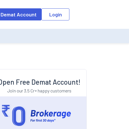
o the input field, the suggestion list will be updated as per the keyw
 Demat Account
Login
Open Free Demat Account!
Join our 3.5 Cr+ happy customers