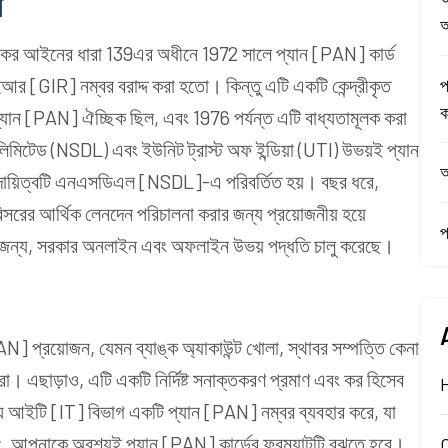
স
আ
কর আইনের ধারা 139এর অধীনে 1972 সালে প্যান [PAN] কার্ড
[GIR] নম্বর বরাদ্দ করা হতো। কিন্তু এটি একটি কেন্দ্রীকৃত
প
ক
্যান [PAN] ঐচ্ছিক ছিল, এবং 1976 পর্যন্ত এটি বাধ্যতামূলক করা
িমিটেড (NSDL) এবং ইউনিট ট্রাস্ট অফ ইন্ডিয়া (UTI) উভয়ই প্যান
আ
, দায়িত্বটি এনএসডিএল [NSDL]-এ পরিবর্তিত হয়। বছর ধরে,
সরের আর্থিক লেনদেন পরিচালনা করার জন্য প্রয়োজনীয় হয়ে
প
ার জন্য, সরকার অনলাইন এবং অফলাইন উভয় পদ্ধতি চালু করেছে।
N] প্রয়োজন, যেমন ব্যাঙ্ক অ্যাকাউন্ট খোলা, স্থাবর সম্পত্তি কেনা
রা। এছাড়াও, এটি একটি নির্দিষ্ট সনাক্তকরণ প্রমাণ এবং কর হিসেব
জন্য আইটি [IT] বিভাগ একটি প্যান [PAN] নম্বর ব্যবহার করে, যা
াং, আপনাকে অবশ্যই প্যান [PAN] কার্ডের ফরম্যাটটি বুঝতে হবে।