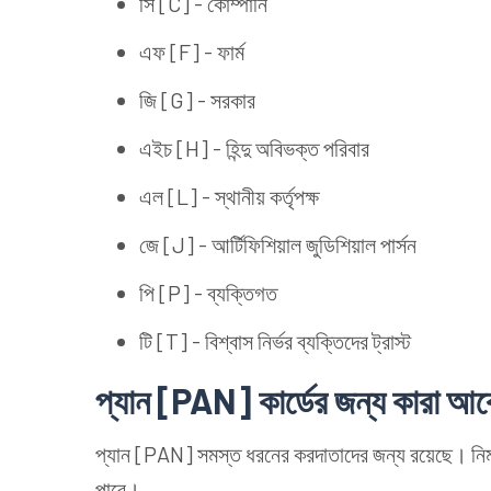
সি [C] - কোম্পানি
এফ [F] - ফার্ম
জি [G] - সরকার
এইচ [H] - হিন্দু অবিভক্ত পরিবার
এল [L] - স্থানীয় কর্তৃপক্ষ
জে [J] - আর্টিফিশিয়াল জুডিশিয়াল পার্সন
পি [P] - ব্যক্তিগত
টি [T] - বিশ্বাস নির্ভর ব্যক্তিদের ট্রাস্ট
প্যান [PAN] কার্ডের জন্য কারা আ
প্যান [PAN] সমস্ত ধরনের করদাতাদের জন্য রয়েছে। নিম্ন
পারে।