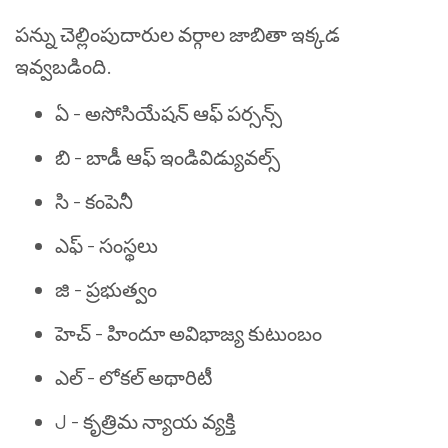
పన్ను చెల్లింపుదారుల వర్గాల జాబితా ఇక్కడ
ఇవ్వబడింది.
ఏ - అసోసియేషన్ ఆఫ్ పర్సన్స్
బి - బాడీ ఆఫ్ ఇండివిడ్యువల్స్
సి - కంపెనీ
ఎఫ్ - సంస్థలు
జి - ప్రభుత్వం
హెచ్ - హిందూ అవిభాజ్య కుటుంబం
ఎల్ - లోకల్ అథారిటీ
J - కృత్రిమ న్యాయ వ్యక్తి