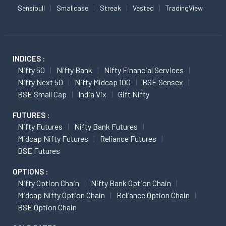
Sensibull
Smallcase
Streak
Vested
TradingView
INDICES :
Nifty 50
Nifty Bank
Nifty Financial Services
Nifty Next 50
Nifty Midcap 100
BSE Sensex
BSE Small Cap
India Vix
Gift Nifty
FUTURES :
Nifty Futures
Nifty Bank Futures
Midcap Nifty Futures
Reliance Futures
BSE Futures
OPTIONS :
Nifty Option Chain
Nifty Bank Option Chain
Midcap Nifty Option Chain
Reliance Option Chain
BSE Option Chain