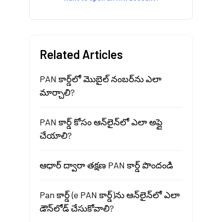
Related Articles
PAN కార్డ్‌లో మొబైల్ నంబర్‌ను ఎలా
మార్చాలి?
PAN కార్డ్ కోసం ఆన్‌లైన్‌లో ఎలా అప్లై
చేయాలి?
ఆధార్ ద్వారా తక్షణ PAN కార్డ్ పొందండి
Pan కార్డ్ (e PAN కార్డ్)ను ఆన్‌లైన్‌లో ఎలా
డౌన్‌లోడ్ చేసుకోవాలి?