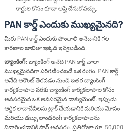
కార్డుల కోసం కూడా అప్లై చేసుకోవచ్చు.
PAN కార్డ్ ఎందుకు ముఖ్యమైనది?
మీరు PAN కార్డ్ ఎందుకు పొందాలి అనేదానికి గల
కారణాల జాబితా ఇక్కడ ఇవ్వబడింది.
బ్యాంకింగ్:
బ్యాంకింగ్ అనేది PAN కార్డ్ చాలా
ముఖ్యమైనదిగా పరిగణించబడే ఒక రంగం. PAN కార్డ్
అనేది అకౌంట్ తెరవడం నుండి ఇతర బ్యాంకింగ్
కార్యకలాపాల వరకు బ్యాంకింగ్ కార్యకలాపాల కోసం
అవసరమైన ఒక అవసరమైన డాక్యుమెంట్. ఇప్పుడు
ఆర్థిక లావాదేవీలను ట్రాక్ చేయడానికి మరియు మోసం
మరియు డబ్బు లాండరింగ్ కార్యకలాపాలను
నివారించడానికి పాన్ అవసరం. ప్రతిరోజూ రూ. 50,000