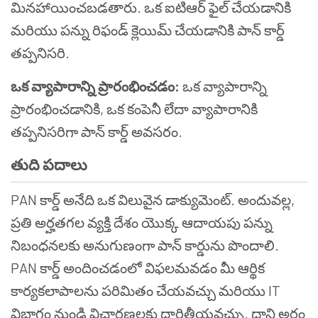
మినహాయించబడతారు. ఒక ఐటిఆర్ ఫైల్ చేయడానికి
మరియు పన్ను రిఫండ్ క్లెయిమ్ చేయడానికి పాన్ కార్డ్
తప్పనిసరి.
ఒక వ్యాపారాన్ని ప్రారంభించడం:
ఒక వ్యాపారాన్ని
ప్రారంభించడానికి, ఒక కంపెనీ లేదా వ్యాపారానికి
తప్పనిసరిగా పాన్ కార్డ్ అవసరం.
తుది పదాలు
PAN కార్డ్ అనేది ఒక విలువైన డాక్యుమెంట్. అందువల్ల,
ప్రతి అర్హతగల వ్యక్తి దేశం యొక్క ఆదాయపు పన్ను
నిబంధనలకు అనుగుణంగా పాన్ కార్డును పొందాలి.
PAN కార్డ్ అందించడంలో విఫలమవడం మీ ఆర్థిక
కార్యకలాపాలను పరిమితం చేయవచ్చు మరియు IT
విభాగం నుండి విచారణలకు దారితీయవచ్చు. దాని అర్థం