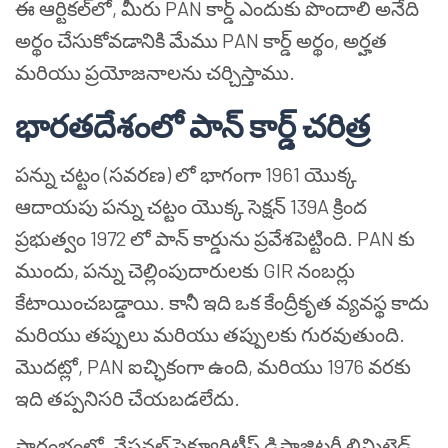
ఈ ఆర్టికల్‌లో, మీరు PAN కార్డ్ ఎందుకు పొందాలి అనేది
అర్థం చేసుకోవడానికి మేము PAN కార్డ్ అర్థం, అర్హత
మరియు ప్రయోజనాలను చర్చిస్తాము.
భారతదేశంలో పాన్ కార్డ్ చరిత్ర
పన్ను చట్టం (సవరణ) లో భాగంగా 1961 యొక్క
ఆదాయపు పన్ను చట్టం యొక్క సెక్షన్ 139A క్రింద
ప్రభుత్వం 1972 లో పాన్ కార్డును ప్రవేశపెట్టింది. PAN కు
ముందు, పన్ను చెల్లింపుదారులకు GIR నంబర్లు
కేటాయించబడ్డాయి. కానీ ఇది ఒక కేంద్రీకృత వ్యవస్థ కాదు
మరియు తప్పులు మరియు తప్పులకు గురవుతుంది.
మొదట్లో, PAN ఐచ్ఛికంగా ఉంది, మరియు 1976 వరకు
ఇది తప్పనిసరి చేయబడలేదు.
ప్రారంభంలో, నేషనల్ సెక్యూరిటీస్ డిపాజిటరీ లిమిటెడ్