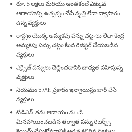
రూ. 5 లక్షలు మరియు అంతకంటే ఎక్కువ
ఆదాయాన్ని ఉత్పన్నం చేసే వృత్తి లేదా వ్యాపారం
ఉన్న వ్యక్తులు
రాష్ట్రం యొక్క అమ్మకపు పన్ను చట్టాలు లేదా కేంద్ర
అమ్మకపు పన్ను చట్టం కింద రిజిస్టర్ చేయబడిన
వ్యక్తులు
ఎక్సైజ్ పన్నులు చెల్లించడానికి బాధ్యత వహిస్తున్న
వ్యక్తులు
నియమం 57AE ప్రకారం ఇన్వాయిస్లు జారీ చేసే
వ్యక్తులు
టిడిఎస్ తమ ఆదాయం నుండి
మినహాయించబడిన తర్వాత పన్ను రిటర్న్స్
క్లెయిమ్ చేసుకోవడానికి అర్హత కలిగిన వ్యక్తులు