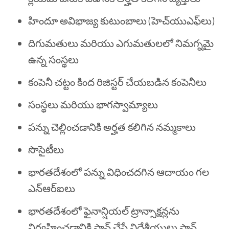
హిందూ అవిభాజ్య కుటుంబాలు (హెచ్‌యుఎఫ్‌లు)
దిగుమతులు మరియు ఎగుమతులలో నిమగ్నమై
ఉన్న సంస్థలు
కంపెనీ చట్టం కింద రిజిస్టర్ చేయబడిన కంపెనీలు
సంస్థలు మరియు భాగస్వామ్యాలు
పన్ను చెల్లించడానికి అర్హత కలిగిన నమ్మకాలు
సొసైటీలు
భారతదేశంలో పన్ను విధించదగిన ఆదాయం గల
ఎన్ఆర్ఐలు
భారతదేశంలో ఫైనాన్షియల్ ట్రాన్సాక్షన్లను
నిర్వహించడానికి ప్లాన్ చేసే విదేశీయులు పాన్