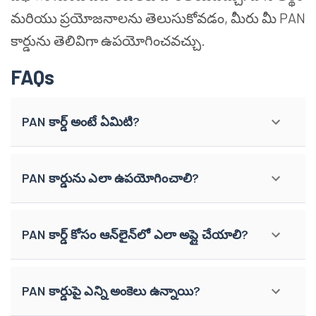
మరియు ప్రయోజనాలను తెలుసుకోవడం, మీరు మీ PAN
కార్డును తెలివిగా ఉపయోగించవచ్చు.
FAQs
PAN కార్డ్ అంటే ఏమిటి?
PAN కార్డును ఎలా ఉపయోగించాలి?
PAN కార్డ్ కోసం ఆన్‌లైన్‌లో ఎలా అప్లై చేయాలి?
PAN కార్డుపై ఎన్ని అంకెలు ఉన్నాయి?