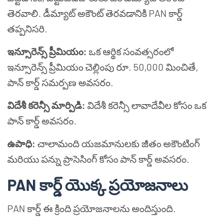
తెరవాలి. డీమ్యాట్ అకౌంట్ తెరవడానికి PAN కార్డ్
తప్పనిసరి.
ఇన్సూరెన్స్ ప్రీమియం:
ఒక ఆర్థిక సంవత్సరంలో
ఇన్సూరెన్స్ ప్రీమియం చెల్లింపు రూ. 50,000 మించితే,
పాన్ కార్డ్ సమర్పణ అవసరం.
విదేశీ కరెన్సీ మార్పిడి:
విదేశీ కరెన్సీ లావాదేవీల కోసం ఒక
పాన్ కార్డ్ అవసరం.
ఉపాధి:
చాలామంది యజమానులకు జీతం అకౌంటింగ్
మరియు పన్ను ప్రాసెసింగ్ కోసం పాన్ కార్డ్ అవసరం.
PAN కార్డ్ యొక్క ప్రయోజనాలు
PAN కార్డ్ ఈ క్రింది ప్రయోజనాలను అందిస్తుంది.