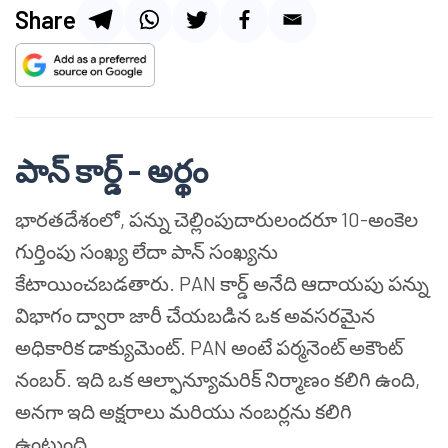
Share
పాన్ కార్డ్ - అర్థం
భారతదేశంలో, పన్ను చెల్లింపుదారులందరూ 10-అంకెల
గుర్తింపు సంఖ్య లేదా పాన్ సంఖ్యను
కేటాయించబడతారు. PAN కార్డ్ అనేది ఆదాయపు పన్ను
విభాగం ద్వారా జారీ చేయబడిన ఒక అవసరమైన
అధికారిక డాక్యుమెంట్. PAN అంటే పర్మనెంట్ అకౌంట్
నంబర్. ఇది ఒక ఆల్ఫాన్యూమరిక్ నిర్మాణం కలిగి ఉంది,
అనగా ఇది అక్షరాలు మరియు నంబర్లను కలిగి
ఉంటుంది.