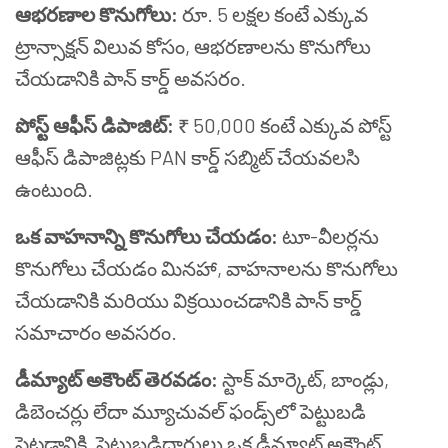
ఆభరణాల కొనుగోలు:
రూ. 5 లక్షల కంటే ఎక్కువ
ట్రాన్సాక్షన్ విలువ కోసం, ఆభరణాలను కొనుగోలు
చేయడానికి పాన్ కార్డ్ అవసరం.
పోస్ట్ ఆఫీస్ డిపాజిట్:
₹ 50,000 కంటే ఎక్కువ పోస్ట్
ఆఫీస్ డిపాజిట్లకు PAN కార్డ్ సబ్మిట్ చేయవలసి
ఉంటుంది.
ఒక వాహనాన్ని కొనుగోలు చేయడం:
టూ-వీలర్లను
కొనుగోలు చేయడం మినహా, వాహనాలను కొనుగోలు
చేయడానికి మరియు విక్రయించడానికి పాన్ కార్డ్
సమాచారం అవసరం.
డీమ్యాట్ అకౌంట్ తెరవడం:
స్టాక్ మార్కెట్, బాండ్లు,
డిబెంచర్లు లేదా మ్యూచువల్ ఫండ్స్‌లో పెట్టుబడి
పెట్టడానికి, పెట్టుబడిదారులు ఒక డీమ్యాట్ అకౌంట్