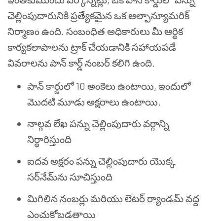
చెల్లింపుదారునికి ప్రత్యేకమైన ఒక ఆల్ఫాన్యూమరిక్
నిర్మాణం ఉంది. సంబంధిత అధికారులు మీ ఆర్థిక
కార్యకలాపాలను ట్రాక్ చేయడానికి సహాయపడే
వివరాలను పాన్ కార్డ్ నంబర్ కలిగి ఉంది.
పాన్ కార్డులో 10 అంకెలు ఉంటాయి, ఇందులో
మొదటి మూడు అక్షరాలు ఉంటాయి.
నాల్గవ లేఖ పన్ను చెల్లింపుదారు వర్గాన్ని
నిర్ధారిస్తుంది
ఐదవ అక్షరం పన్ను చెల్లింపుదారు యొక్క
సర్‌నేమ్‌ను సూచిస్తుంది
మిగిలిన నంబర్లు మరియు లెటర్ ర్యాండమ్ వద్ద
ఎంచుకోబడతాయి