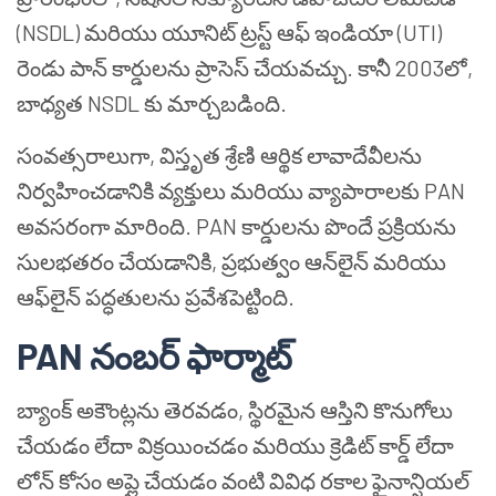
(NSDL) మరియు యూనిట్ ట్రస్ట్ ఆఫ్ ఇండియా (UTI)
రెండు పాన్ కార్డులను ప్రాసెస్ చేయవచ్చు. కానీ 2003లో,
బాధ్యత NSDL కు మార్చబడింది.
సంవత్సరాలుగా, విస్తృత శ్రేణి ఆర్థిక లావాదేవీలను
నిర్వహించడానికి వ్యక్తులు మరియు వ్యాపారాలకు PAN
అవసరంగా మారింది. PAN కార్డులను పొందే ప్రక్రియను
సులభతరం చేయడానికి, ప్రభుత్వం ఆన్‌లైన్ మరియు
ఆఫ్‌లైన్ పద్ధతులను ప్రవేశపెట్టింది.
PAN నంబర్ ఫార్మాట్
బ్యాంక్ అకౌంట్లను తెరవడం, స్థిరమైన ఆస్తిని కొనుగోలు
చేయడం లేదా విక్రయించడం మరియు క్రెడిట్ కార్డ్ లేదా
లోన్ కోసం అప్లై చేయడం వంటి వివిధ రకాల ఫైనాన్షియల్