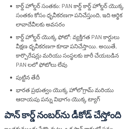
కార్డ్ హోల్డర్ సంతకం: PAN కార్డ్ కార్డ్ హోల్డర్ యొక్క
సంతకం కోసం ధృవీకరణగా పనిచేస్తుంది, ఇది ఆర్థిక
లావాదేవీలకు అవసరం
కార్డ్ హోల్డర్ యొక్క ఫోటో: వ్యక్తిగత PAN కార్డులు
వీక్షణ ధృవీకరణగా కూడా పనిచేస్తాయి. అయితే,
కార్పొరేషన్లు మరియు సంస్థలకు జారీ చేయబడిన
PAN లలో ఫోటోలు లేవు
పుట్టిన తేదీ
భారత ప్రభుత్వం యొక్క హోలోగ్రామ్ మరియు
ఆదాయపు పన్ను విభాగం యొక్క ట్యాగ్
పాన్ కార్డ్ నంబర్‌ను డీకోడ్ చేస్తోంది
ఇంతకుముందు పేర్కొన్నట్లు, ఒక పాన్ కార్డులో పన్ను