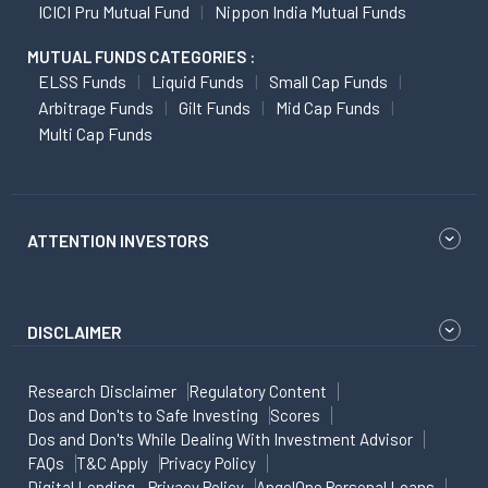
ICICI Pru Mutual Fund
Nippon India Mutual Funds
MUTUAL FUNDS CATEGORIES :
ELSS Funds
Liquid Funds
Small Cap Funds
Arbitrage Funds
Gilt Funds
Mid Cap Funds
Multi Cap Funds
ATTENTION INVESTORS
DISCLAIMER
Research Disclaimer
Regulatory Content
Dos and Don'ts to Safe Investing
Scores
Dos and Don'ts While Dealing With Investment Advisor
FAQs
T&C Apply
Privacy Policy
Digital Lending - Privacy Policy
AngelOne Personal Loans