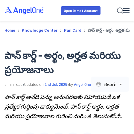
Open Demat Account
›
›
›
Home
Knowledge Center
Pan Card
పాన్ కార్డ్ - అర్థం, అర్హత
పాన్ కార్డ్ - అర్థం, అర్హత మరియు
ప్రయోజనాలు
•
•
తెలుగు
6
min read
Updated on
2nd Jul, 2025
by
Angel One
పాన్ కార్డ్ అనేది పన్ను అనుసరణకు సహాయపడే ఒక
ప్రత్యేక గుర్తింపు డాక్యుమెంట్. పాన్ కార్డ్ అర్థం, అర్హత
మరియు ప్రయోజనాల గురించి మరింత తెలుసుకోండి.