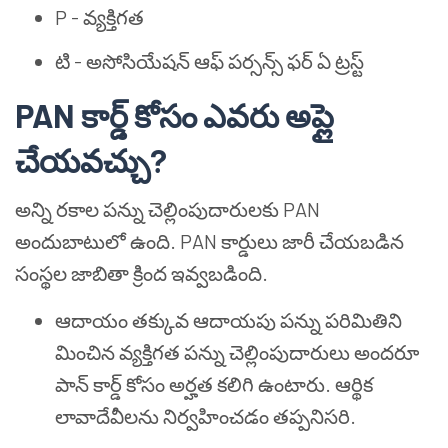
P - వ్యక్తిగత
టి - అసోసియేషన్ ఆఫ్ పర్సన్స్ ఫర్ ఏ ట్రస్ట్
PAN కార్డ్ కోసం ఎవరు అప్లై
చేయవచ్చు?
అన్ని రకాల పన్ను చెల్లింపుదారులకు PAN
అందుబాటులో ఉంది. PAN కార్డులు జారీ చేయబడిన
సంస్థల జాబితా క్రింద ఇవ్వబడింది.
ఆదాయం తక్కువ ఆదాయపు పన్ను పరిమితిని
మించిన వ్యక్తిగత పన్ను చెల్లింపుదారులు అందరూ
పాన్ కార్డ్ కోసం అర్హత కలిగి ఉంటారు. ఆర్థిక
లావాదేవీలను నిర్వహించడం తప్పనిసరి.