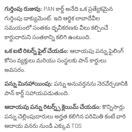
గుర్తింపు రుజువు:
PAN కార్డ్ అనేది ఒక ప్రత్యేకమైన
గుర్తింపు డాక్యుమెంట్. ఇది ఆర్థిక లావాదేవీల
సమయంలో సంతకం ధృవీకరణకు వీలు కల్పించే
కార్డుదారుని సంతకాన్ని కలిగి ఉంటుంది.
ఒక ఐటి రిటర్న్ ఫైల్ చేయడం:
ఆదాయపు పన్ను ఫైలింగ్
కోసం వ్యక్తులు మరియు సంస్థలకు పాన్ కార్డులు
అవసరం.
పన్ను మినహాయింపు:
పన్ను అనువర్తనను నెరవేర్చడానికి
పాన్ కార్డ్ సహాయపడుతుంది.
ఆదాయపు పన్ను రిటర్న్స్ క్లెయిమ్ చేయడం:
కొన్నిసార్లు
పన్ను చెల్లింపుదారులు అర్హత కలిగిన పరిమితి కంటే వారి
ఆదాయ వనరు నుండి ఎక్కువ TDS