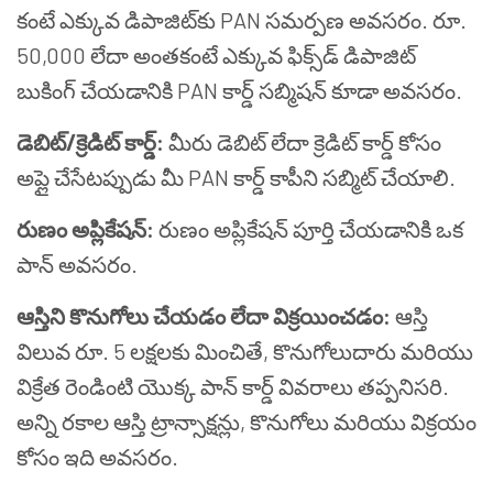
కంటే ఎక్కువ డిపాజిట్‌కు PAN సమర్పణ అవసరం. రూ.
50,000 లేదా అంతకంటే ఎక్కువ ఫిక్స్‌డ్ డిపాజిట్
బుకింగ్ చేయడానికి PAN కార్డ్ సబ్మిషన్ కూడా అవసరం.
డెబిట్/క్రెడిట్ కార్డ్:
మీరు డెబిట్ లేదా క్రెడిట్ కార్డ్ కోసం
అప్లై చేసేటప్పుడు మీ PAN కార్డ్ కాపీని సబ్మిట్ చేయాలి.
రుణం అప్లికేషన్:
రుణం అప్లికేషన్ పూర్తి చేయడానికి ఒక
పాన్ అవసరం.
ఆస్తిని కొనుగోలు చేయడం లేదా విక్రయించడం:
ఆస్తి
విలువ రూ. 5 లక్షలకు మించితే, కొనుగోలుదారు మరియు
విక్రేత రెండింటి యొక్క పాన్ కార్డ్ వివరాలు తప్పనిసరి.
అన్ని రకాల ఆస్తి ట్రాన్సాక్షన్లు, కొనుగోలు మరియు విక్రయం
కోసం ఇది అవసరం.