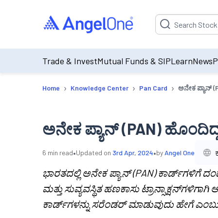
Suggestion will be p
Trade & Invest
Mutual Funds & SIP
Learn
News
P
›
›
›
Home
Knowledge Center
Pan Card
ಅನೇಕ ಪ್ಯಾನ್‌ 
ಅನೇಕ ಪ್ಯಾನ್‌ (PAN) ಹೊಂದಿದ್
•
•
6
min read
Updated on
3rd Apr, 2024
by
Angel One
ಭಾರತದಲ್ಲಿ ಅನೇಕ ಪ್ಯಾನ್ (PAN) ಕಾರ್ಡ್‌ಗಳಿಗೆ ದಂಡ
ಮತ್ತು ಸುವ್ಯವಸ್ಥಿತ ಹಣಕಾಸು ಟ್ರಾನ್ಸಾಕ್ಷನ್‌ಗಳಿಗಾಗಿ 
ಕಾರ್ಡ್‌ಗಳನ್ನು ಸರೆಂಡರ್ ಮಾಡುವುದು ಹೇಗೆ ಎಂಬುದ