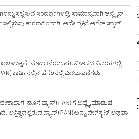
ನ್‌ಗಳನ್ನು ಸಲ್ಲಿಸುವ ಸಂದರ್ಭಗಳಲ್ಲಿ, ಸಾಮಾನ್ಯವಾಗಿ ಆನ್ಲೈನ್
ಸಲ್ಲಿಸುವು ಕಾರಣದಿಂದಾಗಿ, ಅದೇ ವ್ಯಕ್ತಿಗೆ ಅನೇಕ ಪ್ಯಾನ್
ಉಂಟಾಗುತ್ತವೆ. ಮೊದಲನೆಯದಾಗಿ, ವಿಳಾಸದ ವಿವರಗಳಲ್ಲಿ
N) ಕಾರ್ಡಿನಲ್ಲಿನ ಹೆಸರಿನಲ್ಲಿ ಬದಲಾವಣೆಗಳು.
ಾಡಬೇಕಾದಾಗ, ಹೊಸ ಪ್ಯಾನ್ (PAN) ಗೆ ಅಪ್ಲೈ ಮಾಡುವ
 ಅಸ್ತಿತ್ವದಲ್ಲಿರುವ ಪ್ಯಾನ್ (PAN) ಅನ್ನು ವೆಬ್‌ಸೈಟ್ ಅಥವಾ