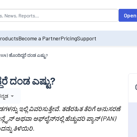
opulated by default on accessing the input field. On entering data int
Open
roducts
Become a Partner
Pricing
Support
(PAN) ಹೊಂದಿದ್ದರೆ ದಂಡ ಎಷ್ಟು?
ದರೆ ದಂಡ ಎಷ್ಟು?
ಕನ್ನಡ
ಗಳನ್ನು ಇಲ್ಲಿ ವಿವರಿಸುತ್ತೇವೆ. ತಡೆರಹಿತ ತೆರಿಗೆ ಅನುಸರಣೆ
ಆನ್ಲೈನ್ ಅಥವಾ ಆಫ್‌ಲೈನ್‌ನಲ್ಲಿ ಹೆಚ್ಚುವರಿ ಪ್ಯಾನ್ (PAN)
ನ್ನು ತಿಳಿಯಿರಿ.