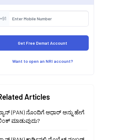
+91
Want to open an NRI account?
Related Articles
್ಯಾನ್ (PAN) ನೊಂದಿಗೆ ಆಧಾರ್ ಅನ್ನು ಹೇಗೆ
ಲಿಂಕ್ ಮಾಡುವುದು?
್ಯಾನ್ (PAN) ಕಾರ್ಡಿನಲ್ಲಿ ಮೊಬೈಲ್ ನಂಬರ್