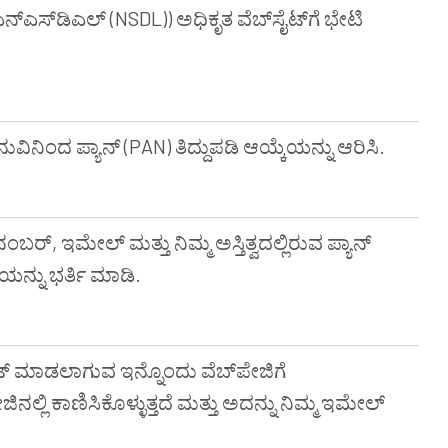
ಎನ್ಎಸ್‌ಡಿಎಲ್ (NSDL)) ಅಧಿಕೃತ ವೆಬ್‌ಸೈಟ್‌ಗೆ ಭೇಟಿ
ೆನುವಿನಿಂದ ಪ್ಯಾನ್ (PAN) ತಿದ್ದುಪಡಿ ಆಯ್ಕೆಯನ್ನು ಆರಿಸಿ.
ಬರ್, ಇಮೇಲ್ ಮತ್ತು ನಿಮ್ಮ ಅಸ್ತಿತ್ವದಲ್ಲಿರುವ ಪ್ಯಾನ್
ಯನ್ನು ಭರ್ತಿ ಮಾಡಿ.
 ಮಾಡಲಾಗುವ ಇನ್ನೊಂದು ವೆಬ್‌ಪೇಜಿಗೆ
ನಲ್ಲಿ ಕಾಣಿಸಿಕೊಳ್ಳುತ್ತದೆ ಮತ್ತು ಅದನ್ನು ನಿಮ್ಮ ಇಮೇಲ್