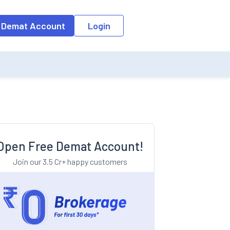
o the input field, the suggestion list will be updated as per the keyw
 Demat Account
Login
Open Free Demat Account!
Join our 3.5 Cr+ happy customers