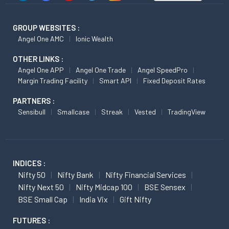
GROUP WEBSITES :
Angel One AMC
Ionic Wealth
OTHER LINKS :
Angel One APP
Angel One Trade
Angel SpeedPro
Margin Trading Facility
Smart API
Fixed Deposit Rates
PARTNERS :
Sensibull
Smallcase
Streak
Vested
TradingView
INDICES :
Nifty 50
Nifty Bank
Nifty Financial Services
Nifty Next 50
Nifty Midcap 100
BSE Sensex
BSE Small Cap
India Vix
Gift Nifty
FUTURES :