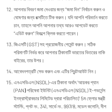
আপনার বিবরণ জমা দেওয়ার জন্য "জমা দিন" নির্বাচন করুন ও
ঘোষণার জন্য বক্সটিতে টিক করুন। যদি আপনি পরিবর্তন করতে
চান, তাহলে আপনি আপনার তথ্য আরও আপডেট করতে
"এডিট করুন" বিকল্পে ক্লিক করতে পারেন।
জিএসটি (GST) সহ প্রয়োজনীয় পেমেন্ট করুন। সঠিক
পরিমাণটি নির্ভর করে আপনার ঠিকানাটি ভারতের ভিতরের নাকি
বাইরের, তার উপর।
আবেদনপত্রটি সেভ করুন এবং এটির প্রিন্টআউট নিন।
এনএসডিএল (NSDL)-এর ঠিকানা অর্থাৎ 'আয়কর প্যান
(PAN
)
পরিষেবা ইউনিট (এনএসডিএল (NSDL) ই-গভর্নেন্স
ইনফ্রাস্ট্রাকচার লিমিটেড দ্বারা পরিচালিত)' 5ম ফ্লোর মন্ত্রী
স্টার্লিং, প্লট নং. 341, সার্ভে নং. 997/8, মডেল কলোনি, দীপ