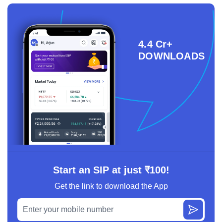
4.4 Cr+
DOWNLOADS
Start an SIP at just ₹100!
Get the link to download the App