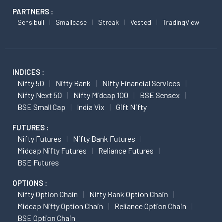
PARTNERS :
Sensibull
Smallcase
Streak
Vested
TradingView
INDICES :
Nifty 50
Nifty Bank
Nifty Financial Services
Nifty Next 50
Nifty Midcap 100
BSE Sensex
BSE Small Cap
India Vix
Gift Nifty
FUTURES :
Nifty Futures
Nifty Bank Futures
Midcap Nifty Futures
Reliance Futures
BSE Futures
OPTIONS :
Nifty Option Chain
Nifty Bank Option Chain
Midcap Nifty Option Chain
Reliance Option Chain
BSE Option Chain