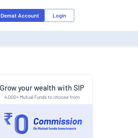
o the input field, the suggestion list will be updated as per the keyw
 Demat Account
Login
Grow your wealth with SIP
4,000+ Mutual Funds to choose from