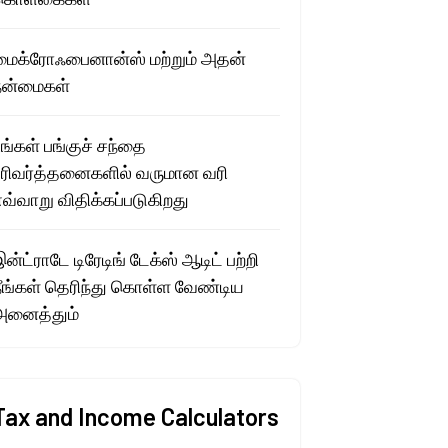
மைக்ரோஃபைனான்ஸ் மற்றும் அதன்
நன்மைகள்
ங்கள் பங்குச் சந்தை
பரிவர்த்தனைகளில் வருமான வரி
வ்வாறு விதிக்கப்படுகிறது
ன்ட்ராடே டிரேடிங் டேக்ஸ் ஆடிட் பற்றி
நீங்கள் தெரிந்து கொள்ள வேண்டிய
அனைத்தும்
Tax and Income Calculators