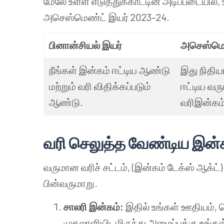
மேலே உள்ள எடுத்துக்காட்டின் அடிப்படையில்,
அசெஸ்மெண்ட் இயர் 2023–24.
பினான்சியல் இயர்
அசெஸ்மெண
நீங்கள் இன்கம் ஈட்டிய ஆண்டு
இது நிதிய
மற்றும் வரி விதிக்கப்படும்
ஈட்டிய வரு
ஆண்டு.
வரிஇன்கம்
வரி செலுத்த வேண்டிய இன்
வருமான வரிச் சட்டம், (இன்கம் டேக்ஸ் ஆக்ட்
பின்வருமாறு.
சாலரி இன்கம்:
இதில் உங்கள் ஊதியம், க
முதலாளியிடமிருந்து அமைப்புக்கு உங்