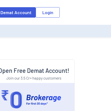
o the input field, the suggestion list will be updated as per the keyw
 Demat Account
Login
Open Free Demat Account!
Join our 3.5 Cr+ happy customers