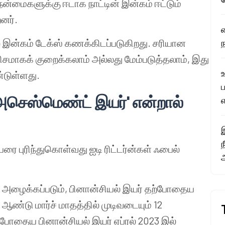
 நன்மைகளுக்கு ஈடாக நாட்டின் இன்கம் ஈட்டும்
னர்.
 இன்கம் டேக்ஸ் கணக்கிடப்படுகிறது. சரியான
ிசமாகக் குறைக்கலாம் அல்லது மேம்படுத்தலாம், இது
உ
்டுள்ளது.
 'அசெஸ்மெண்ட் இயர்' என்றால்
எ
இ
ை புரிந்துகொள்வது ஐடி ரிட்டர்ன்கள் ஃபைல்
 அழைக்கப்படும், பினான்சியல் இயர் தற்போதைய
ஆண்டு மார்ச் மாதத்தில் முடிவடையும் 12
போதைய பினான்சியல் இயர் ஏப்ரல் 2023 இல்