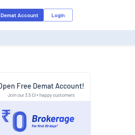
o the input field, the suggestion list will be updated as per the keyw
 Demat Account
Login
Open Free Demat Account!
Join our 3.5 Cr+ happy customers