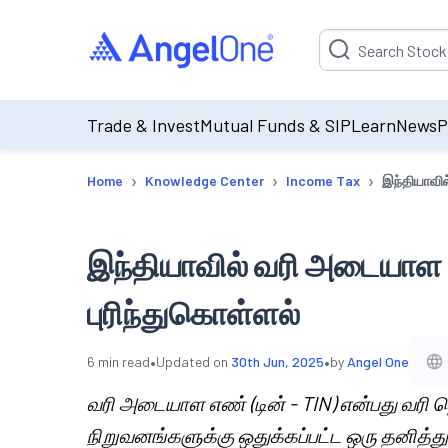
Suggestion will be p
Trade & Invest
Mutual Funds & SIP
Learn
News
P
›
›
›
Home
Knowledge Center
Income Tax
இந்தியாவி
இந்தியாவில் வரி அடையாள
புரிந்துகொள்ளல்
•
•
6
min read
Updated on
30th Jun, 2025
by
Angel One
வரி அடையாள எண் (டின் - TIN) என்பது வரி
நிறுவனங்களுக்கு ஒதுக்கப்பட்ட ஒரு தனி