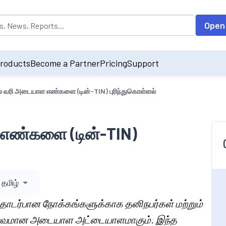
opulated by default on accessing the input field. On entering data int
Open
roducts
Become a Partner
Pricing
Support
ல் வரி அடையாள எண்களை (டின்-TIN) புரிந்துகொள்ளல்
 எண்களை (டின்-TIN)
தமிழ்
 தொடர்பான நோக்கங்களுக்காக தனிநபர்கள் மற்றும்
த்துவமான அடையாள அட்டையாளமாகும். இந்த