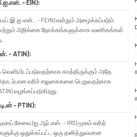
.ஐ.என். -
EIN
):
்.இ.ஐ.என்.. - FEIN) என்றும் அழைக்கப்படும்
ல் மற்றும் அறிக்கை நோக்கங்களுக்காக வணிகங்கள்
ு.
். - ATIN):
ை வெளியிடப்படுவதற்காக காத்திருக்கும் அதே
 தொடர்பான வரிச் சலுகைகளை பெறுவதற்காக
ATIN) வழங்கப்படுகிறது.
ி.ன் - PTIN):
ுவாய் சேவை (ஐ.ஆர்.எஸ். - IRS) மூலம் வரித்
களுக்கு ஒதுக்கப்பட்ட ஒரு தனித்துவமான