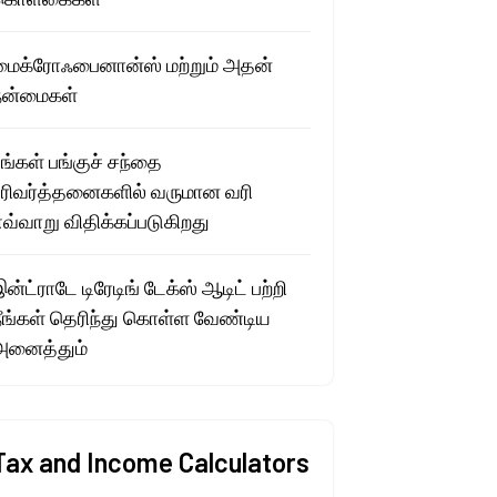
மைக்ரோஃபைனான்ஸ் மற்றும் அதன்
நன்மைகள்
ங்கள் பங்குச் சந்தை
பரிவர்த்தனைகளில் வருமான வரி
வ்வாறு விதிக்கப்படுகிறது
ன்ட்ராடே டிரேடிங் டேக்ஸ் ஆடிட் பற்றி
நீங்கள் தெரிந்து கொள்ள வேண்டிய
அனைத்தும்
Tax and Income Calculators