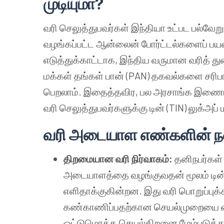
முடியுமா?
வரி செலுத்துபவர்கள் இந்தியா உட்பட பல்வேற
வழங்கப்பட்ட ஆன்லைன் போர்ட்டல்களைப் பயன்
எடுத்துக்காட்டாக, இந்திய வருமான வரித் த
மக்கள் தங்கள் பான் (PAN) தகவல்களை சரிப
பெறலாம். இதைத்தவிர, பல அரசாங்க இணையதள
வரி செலுத்துபவர்களுக்கு டின் (TIN) லுக்அப் ம
வரி அடையாள எண்களின் நன்
திறமையான வரி நிர்வாகம்:
தனிநபர்கள்
அடையாளத்தை வழங்குவதன் மூலம் டின் (
எளிதாக்குகின்றன. இது வரி பொறுப்புக
கண்காணிப்பதற்கான செயல்முறையை எளிம
ஒட்டுமொத்த செயல்திறனை மேம்படுத்து