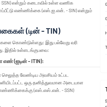
. - SSN) என்றும் கனடாவில் உள்ள வணிக
G
்பீட்டு எண்ணிக்கை (எஸ்.ஐ.என். - SIN) என்றும்
ைகள் (டின் - TIN)
ன்களை கொண்டுள்ளது; இது பல்வேறு வரி
து. இதில் உள்ளடங்குபவை:
 எண் (ஐடின் -
ITIN
):
ை செலுத்த வேண்டிய அவசியம் உட்பட
வெளியிடப்பட்ட ஒரு தனித்துவமான அடையாள
எண்ணிக்கைக்கு (எஸ்.எஸ்.என். - SSN)