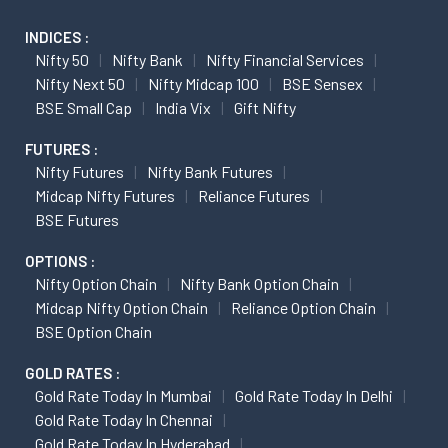
INDICES :
Nifty 50
Nifty Bank
Nifty Financial Services
Nifty Next 50
Nifty Midcap 100
BSE Sensex
BSE Small Cap
India Vix
Gift Nifty
FUTURES :
Nifty Futures
Nifty Bank Futures
Midcap Nifty Futures
Reliance Futures
BSE Futures
OPTIONS :
Nifty Option Chain
Nifty Bank Option Chain
Midcap Nifty Option Chain
Reliance Option Chain
BSE Option Chain
GOLD RATES :
Gold Rate Today In Mumbai
Gold Rate Today In Delhi
Gold Rate Today In Chennai
Gold Rate Today In Hyderabad