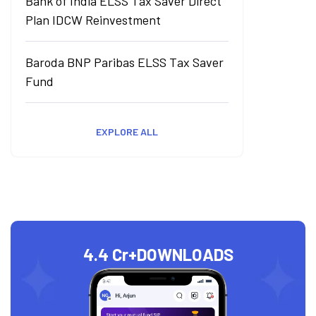
Bank of India ELSS Tax Saver Direct
Plan IDCW Reinvestment
Baroda BNP Paribas ELSS Tax Saver
Fund
EXPLORE ALL
4.4 Cr+
DOWNLOADS