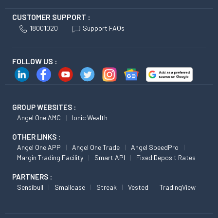
CUSTOMER SUPPORT :
18001020
Support FAQs
FOLLOW US :
GROUP WEBSITES :
Angel One AMC
Ionic Wealth
OTHER LINKS :
Angel One APP
Angel One Trade
Angel SpeedPro
Margin Trading Facility
Smart API
Fixed Deposit Rates
PARTNERS :
Sensibull
Smallcase
Streak
Vested
TradingView