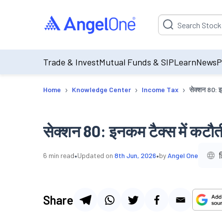
Suggestion will be p
Trade & Invest
Mutual Funds & SIP
Learn
News
P
›
›
›
Home
Knowledge Center
Income Tax
सेक्शन 80: इ
सेक्शन 80: इनकम टैक्स में कटौत
•
•
ह
6
min read
Updated on
8th Jun, 2026
by
Angel One
Share