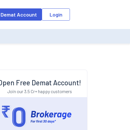
o the input field, the suggestion list will be updated as per the keyw
 Demat Account
Login
Open Free Demat Account!
Join our 3.5 Cr+ happy customers