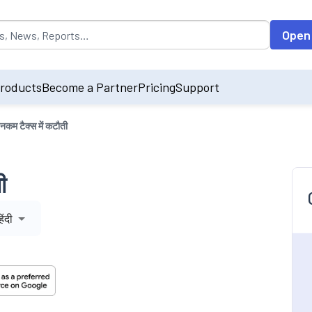
opulated by default on accessing the input field. On entering data int
Open
roducts
Become a Partner
Pricing
Support
नकम टैक्स में कटौती
ी
िंदी