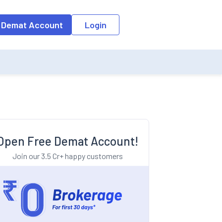
o the input field, the suggestion list will be updated as per the keyw
 Demat Account
Login
Open Free Demat Account!
Join our 3.5 Cr+ happy customers