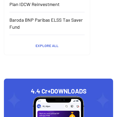
Plan IDCW Reinvestment
Baroda BNP Paribas ELSS Tax Saver
Fund
EXPLORE ALL
4.4 Cr+
DOWNLOADS