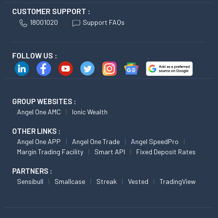
CUSTOMER SUPPORT :
18001020
Support FAQs
FOLLOW US :
GROUP WEBSITES :
Angel One AMC
Ionic Wealth
OTHER LINKS :
Angel One APP
Angel One Trade
Angel SpeedPro
Margin Trading Facility
Smart API
Fixed Deposit Rates
PARTNERS :
Sensibull
Smallcase
Streak
Vested
TradingView