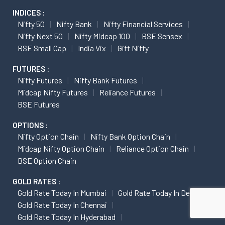
INDICES :
Nifty 50
Nifty Bank
Nifty Financial Services
Nifty Next 50
Nifty Midcap 100
BSE Sensex
BSE Small Cap
India Vix
Gift Nifty
FUTURES :
Nifty Futures
Nifty Bank Futures
Midcap Nifty Futures
Reliance Futures
BSE Futures
OPTIONS :
Nifty Option Chain
Nifty Bank Option Chain
Midcap Nifty Option Chain
Reliance Option Chain
BSE Option Chain
GOLD RATES :
Gold Rate Today In Mumbai
Gold Rate Today In Delhi
Gold Rate Today In Chennai
Gold Rate Today In Hyderabad