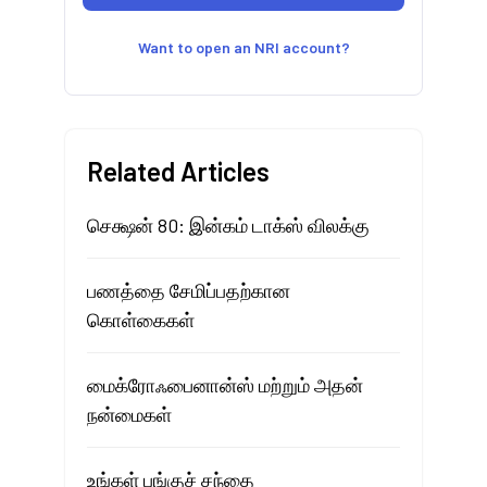
Want to open an NRI account?
Related Articles
செக்ஷன் 80: இன்கம் டாக்ஸ் விலக்கு
பணத்தை சேமிப்பதற்கான
கொள்கைகள்
மைக்ரோஃபைனான்ஸ் மற்றும் அதன்
நன்மைகள்
உங்கள் பங்குச் சந்தை