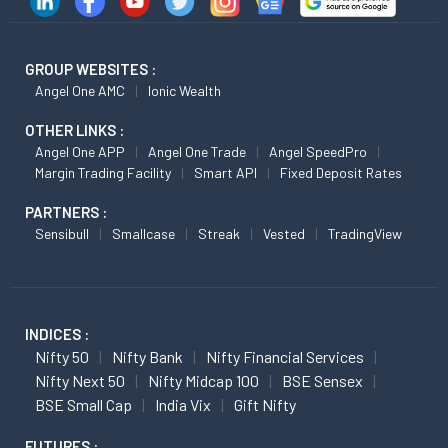
GROUP WEBSITES :
Angel One AMC
Ionic Wealth
OTHER LINKS :
Angel One APP
Angel One Trade
Angel SpeedPro
Margin Trading Facility
Smart API
Fixed Deposit Rates
PARTNERS :
Sensibull
Smallcase
Streak
Vested
TradingView
INDICES :
Nifty 50
Nifty Bank
Nifty Financial Services
Nifty Next 50
Nifty Midcap 100
BSE Sensex
BSE Small Cap
India Vix
Gift Nifty
FUTURES :