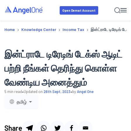
Open Demat Account
›
›
›
Home
Knowledge Center
Income Tax
இன்ட்ராடே டிரேடிங் டேக
இன்ட்ராடே டிரேடிங் டேக்ஸ் ஆடிட்
பற்றி நீங்கள் தெரிந்து கொள்ள
வேண்டிய அனைத்தும்
•
•
5
min read
Updated on
26th Sept, 2023
by
Angel One
தமிழ்
Share