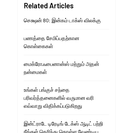
Related Articles
செக்ஷன் 80: இன்கம் டாக்ஸ் விலக்கு
பணத்தை சேமிப்பதற்கான
கொள்கைகள்
மைக்ரோஃபைனான்ஸ் மற்றும் அதன்
நன்மைகள்
உங்கள் பங்குச் சந்தை
பரிவர்த்தனைகளில் வருமான வரி
எவ்வாறு விதிக்கப்படுகிறது
இன்ட்ராடே டிரேடிங் டேக்ஸ் ஆடிட் பற்றி
நீங்கள் தெரிந்து கொள்ள வேண்டிய