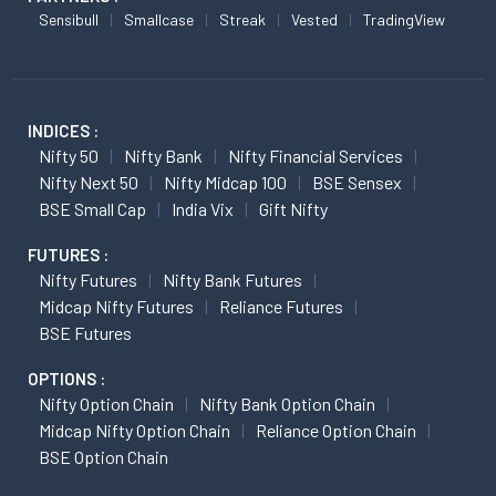
Sensibull
Smallcase
Streak
Vested
TradingView
INDICES :
Nifty 50
Nifty Bank
Nifty Financial Services
Nifty Next 50
Nifty Midcap 100
BSE Sensex
BSE Small Cap
India Vix
Gift Nifty
FUTURES :
Nifty Futures
Nifty Bank Futures
Midcap Nifty Futures
Reliance Futures
BSE Futures
OPTIONS :
Nifty Option Chain
Nifty Bank Option Chain
Midcap Nifty Option Chain
Reliance Option Chain
BSE Option Chain