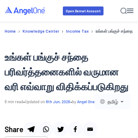
Open Demat Account
›
›
›
Home
Knowledge Center
Income Tax
உங்கள் பங்குச் சந்தை ப
உங்கள் பங்குச் சந்தை
பரிவர்த்தனைகளில் வருமான
வரி எவ்வாறு விதிக்கப்படுகிறது
•
•
தமிழ்
6
min read
Updated on
8th Jun, 2026
by
Angel One
Share