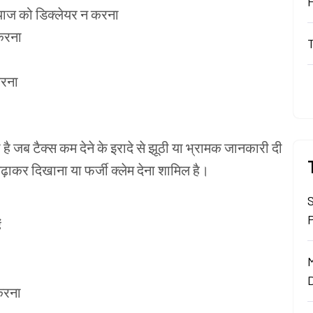
्याज
को
डिक्लेयर
न
करना
करना
रना
ी
है
जब
टैक्स
कम
देने
के
इरादे
से
झूठी
या
भ्रामक
जानकारी
दी
ढ़ाकर
दिखाना
या
फर्जी
क्लेम
देना
शामिल
है।
ं
रना