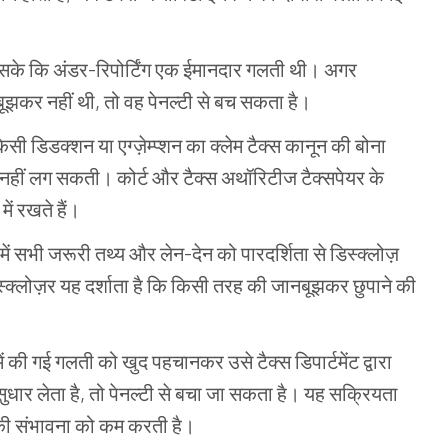
सके
कि
अंडर
-
रिपोर्टिंग
एक
ईमानदार
गलती
थी।
अगर
बूझकर
नहीं
थी
,
तो
वह
पेनल्टी
से
बच
सकता
है।
िसी
डिडक्शन
या
एग्ज़ेम्प्शन
का
क्लेम
टैक्स
कानून
की
बोना
नहीं
लग
सकती।
कोर्ट
और
टैक्स
अथॉरिटीज
टैक्सपेयर
के
में
रखते
हैं।
में
सभी
जरूरी
तथ्य
और
लेन
-
देन
को
पारदर्शिता
से
डिस्क्लोज़
्क्लोज़र
यह
दर्शाता
है
कि
किसी
तरह
की
जानबूझकर
छुपाने
की
ें
की
गई
गलती
को
खुद
पहचानकर
उसे
टैक्स
डिपार्टमेंट
द्वारा
सुधार
लेता
है
,
तो
पेनल्टी
से
बचा
जा
सकता
है।
यह
सक्रियता
की
संभावना
को
कम
करती
है।