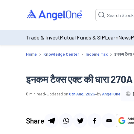
Suggestion will be p
Trade & Invest
Mutual Funds & SIP
Learn
News
P
›
›
›
Home
Knowledge Center
Income Tax
इनकम टैक्स ए
इनकम टैक्स एक्ट की धारा 270A क
•
•
6
min read
Updated on
8th Aug, 2025
by
Angel One
Share