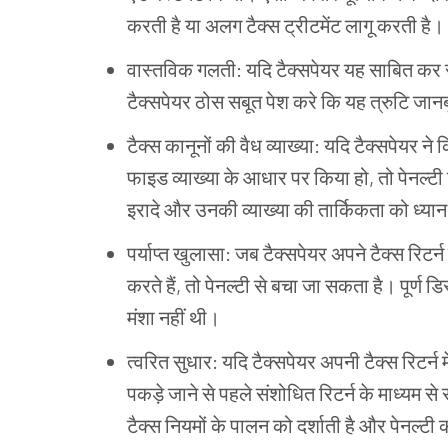
करती
है
या
अलग
टैक्स
ट्रीटमेंट
लागू
करती
है।
वास्तविक
गलती
:
यदि
टैक्सपेयर
यह
साबित
कर
टैक्सपेयर
ठोस
सबूत
पेश
करे
कि
यह
त्रुटि
जान
टैक्स
कानूनों
की
वैध
व्याख्या
:
यदि
टैक्सपेयर
ने
क
फाइड
व्याख्या
के
आधार
पर
किया
हो
,
तो
पेनल्टी
इरादे
और
उनकी
व्याख्या
की
तार्किकता
को
ध्यान
पर्याप्त
खुलासा
:
जब
टैक्सपेयर
अपने
टैक्स
रिटर्न
करते
हैं
,
तो
पेनल्टी
से
बचा
जा
सकता
है।
पूर्ण
डिस
मंशा
नहीं
थी।
त्वरित
सुधार
:
यदि
टैक्सपेयर
अपनी
टैक्स
रिटर्न
म
पकड़े
जाने
से
पहले
संशोधित
रिटर्न
के
माध्यम
से
टैक्स
नियमों
के
पालन
को
दर्शाती
है
और
पेनल्टी