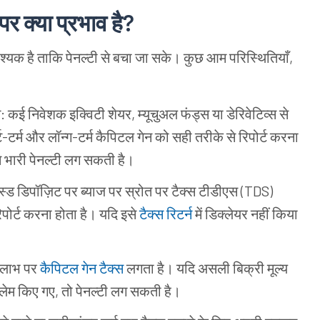
पर
क्या
प्रभाव
है
?
श्यक
है
ताकि
पेनल्टी
से
बचा
जा
सके।
कुछ
आम
परिस्थितियाँ
,
न
:
कई
निवेशक
इक्विटी
शेयर
,
म्यूचुअल
फंड्स
या
डेरिवेटिव्स
से
ट
-
टर्म
और
लॉन्ग
-
टर्म
कैपिटल
गेन
को
सही
तरीके
से
रिपोर्ट
करना
े
भारी
पेनल्टी
लग
सकती
है।
स्ड
डिपॉज़िट
पर
ब्याज
पर
स्रोत
पर
टैक्स
टीडीएस
(
TDS)
िपोर्ट
करना
होता
है।
यदि
इसे
टैक्स
रिटर्न
में
डिक्लेयर
नहीं
किया
लाभ
पर
कैपिटल
गेन
टैक्स
लगता
है।
यदि
असली
बिक्री
मूल्य
्लेम
किए
गए
,
तो
पेनल्टी
लग
सकती
है।