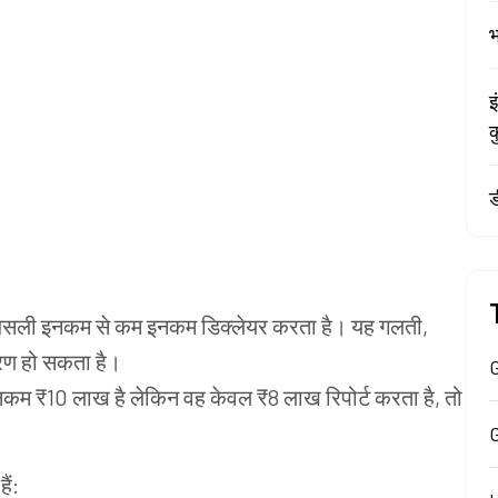
भ
इ
क
ड
सली
इनकम
से
कम
इनकम
डिक्लेयर
करता
है।
यह
गलती
,
रण
हो
सकता
है।
G
नकम
₹10
लाख
है
लेकिन
वह
केवल
₹8
लाख
रिपोर्ट
करता
है
,
तो
हैं
: