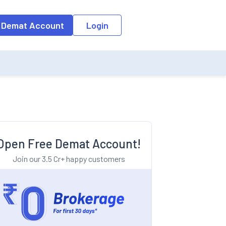
o the input field, the suggestion list will be updated as per the keyw
 Demat Account
Login
Open Free Demat Account!
Join our 3.5 Cr+ happy customers