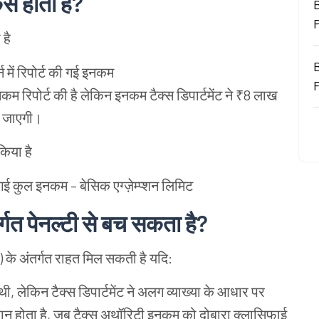
ैसे
होती
है
?
B
ा
है
न
में
रिपोर्ट
की
गई
इनकम
नकम
रिपोर्ट
की
है
लेकिन
इनकम
टैक्स
डिपार्टमेंट
ने
₹8
लाख
जाएगी।
किया
है
गई
कुल
इनकम
–
बेसिक
एग्ज़ेम्प्शन
लिमिट
्गत
पेनल्टी
से
बच
सकता
है
?
)
के
अंतर्गत
राहत
मिल
सकती
है
यदि
:
थी
,
लेकिन
टैक्स
डिपार्टमेंट
ने
अलग
व्याख्या
के
आधार
पर
रान
होता
है
,
जब
टैक्स
अथॉरिटी
इनकम
को
दोबारा
क्लासिफाई