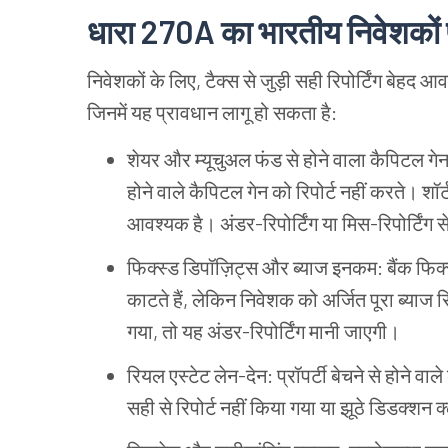
धारा
270A
का
भारतीय
निवेशकों
निवेशकों
के
लिए
,
टैक्स
से
जुड़ी
सही
रिपोर्टिंग
बेहद
आव
जिनमें
यह
प्रावधान
लागू
हो
सकता
है
:
शेयर
और
म्यूचुअल
फंड
से
होने
वाला
कैपिटल
गे
होने
वाले
कैपिटल
गेन
को
रिपोर्ट
नहीं
करते।
शॉर्
आवश्यक
है।
अंडर
-
रिपोर्टिंग
या
मिस
-
रिपोर्टिंग
स
फिक्स्ड
डिपॉज़िट्स
और
ब्याज
इनकम
:
बैंक
फिक्
काटते
हैं
,
लेकिन
निवेशक
को
अर्जित
पूरा
ब्याज
र
गया
,
तो
यह
अंडर
-
रिपोर्टिंग
मानी
जाएगी।
रियल
एस्टेट
लेन
-
देन
:
प्रॉपर्टी
बेचने
से
होने
वाले
सही
से
रिपोर्ट
नहीं
किया
गया
या
झूठे
डिडक्शन
क