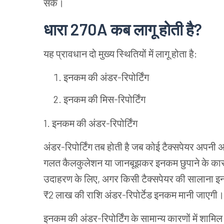
सके।
धारा
270A
कब
लागू
होती
है
?
यह
प्रावधान
दो
मुख्य
स्थितियों
में
लागू
होता
है
:
इनकम
की
अंडर
-
रिपोर्टिंग
इनकम
की
मिस
-
रिपोर्टिंग
1. इनकम
की
अंडर
-
रिपोर्टिंग
अंडर
-
रिपोर्टिंग
तब
होती
है
जब
कोई
टैक्सपेयर
अपनी
अ
गलत
कैलकुलेशन
या
जानबूझकर
इनकम
छुपाने
के
का
उदाहरण
के
लिए
,
अगर
किसी
टैक्सपेयर
की
सालाना
इ
₹2
लाख
की
राशि
अंडर
-
रिपोर्टेड
इनकम
मानी
जाएगी।
इनकम
की
अंडर
-
रिपोर्टिंग
के
सामान्य
कारणों
में
शामिल