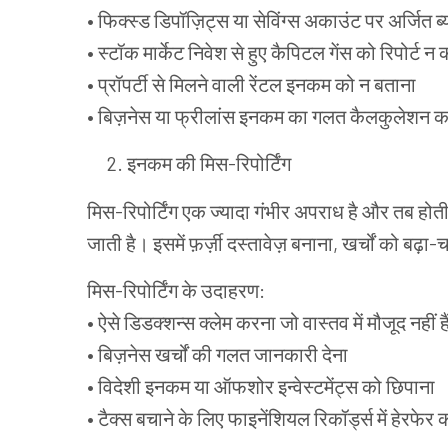
•
फिक्स्ड
डिपॉज़िट्स
या
सेविंग्स
अकाउंट
पर
अर्जित
ब
•
स्टॉक
मार्केट
निवेश
से
हुए
कैपिटल
गेंस
को
रिपोर्ट
न
•
प्रॉपर्टी
से
मिलने
वाली
रेंटल
इनकम
को
न
बताना
•
बिज़नेस
या
फ्रीलांस
इनकम
का
गलत
कैलकुलेशन
क
इनकम
की
मिस
-
रिपोर्टिंग
मिस
-
रिपोर्टिंग
एक
ज्यादा
गंभीर
अपराध
है
और
तब
होत
जाती
है।
इसमें
फ़र्ज़ी
दस्तावेज़
बनाना
,
खर्चों
को
बढ़ा
-
च
मिस
-
रिपोर्टिंग
के
उदाहरण
:
•
ऐसे
डिडक्शन्स
क्लेम
करना
जो
वास्तव
में
मौजूद
नहीं
है
•
बिज़नेस
खर्चों
की
गलत
जानकारी
देना
•
विदेशी
इनकम
या
ऑफशोर
इन्वेस्टमेंट्स
को
छिपाना
•
टैक्स
बचाने
के
लिए
फाइनेंशियल
रिकॉर्ड्स
में
हेरफेर
क