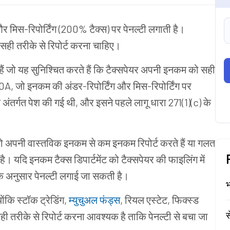
और
मिस
-
रिपोर्टिंग
(
200%
टैक्स
)
पर
पेनल्टी
लगाती
है।
सही
तरीके
से
रिपोर्ट
करना
चाहिए।
हैं
जो
यह
सुनिश्चित
करते
हैं
कि
टैक्सपेयर
अपनी
इनकम
को
सही
0A,
जो
इनकम
की
अंडर
-
रिपोर्टिंग
और
मिस
-
रिपोर्टिंग
पर
े
अंतर्गत
पेश
की
गई
थी
,
और
इसने
पहले
लागू
धारा
271(1)(c)
के
ो
अपनी
वास्तविक
इनकम
से
कम
इनकम
रिपोर्ट
करते
हैं
या
गलत
है।
यदि
इनकम
टैक्स
डिपार्टमेंट
को
टैक्सपेयर
की
फाइलिंग
में
े
अनुसार
पेनल्टी
लगाई
जा
सकती
है।
भ
योंकि
स्टॉक
ट्रेडिंग
,
म्युचुअल
फंड्स
,
रियल
एस्टेट
,
फिक्स्ड
स
ही
तरीके
से
रिपोर्ट
करना
आवश्यक
है
ताकि
पेनल्टी
से
बचा
जा