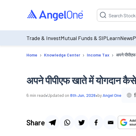
Suggestion will be p
Trade & Invest
Mutual Funds & SIP
Learn
News
P
›
›
›
Home
Knowledge Center
Income Tax
अपने पीपीएफ ख
अपने पीपीएफ खाते में योगदान कैसे 
•
•
ह
6
min read
Updated on
8th Jun, 2026
by
Angel One
Share