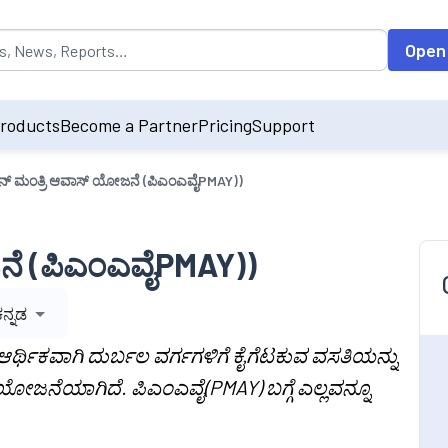
opulated by default on accessing the input field. On entering data int
Open
roducts
Become a Partner
Pricing
Support
ಾನ್ ಮಂತ್ರಿ ಆವಾಸ್ ಯೋಜನೆ (ಪಿಎಂಎವೈPMAY))
ಜನೆ (ಪಿಎಂಎವೈPMAY))
ಕನ್ನಡ
ಥಿಕವಾಗಿ ದುರ್ಬಲ ವರ್ಗಗಳಿಗೆ ಕೈಗೆಟಕುವ ವಸತಿಯನ್ನು
ಯೋಜನೆಯಾಗಿದೆ. ಪಿಎಂಎವೈ(PMAY) ಬಗ್ಗೆ ಎಲ್ಲವನ್ನೂ