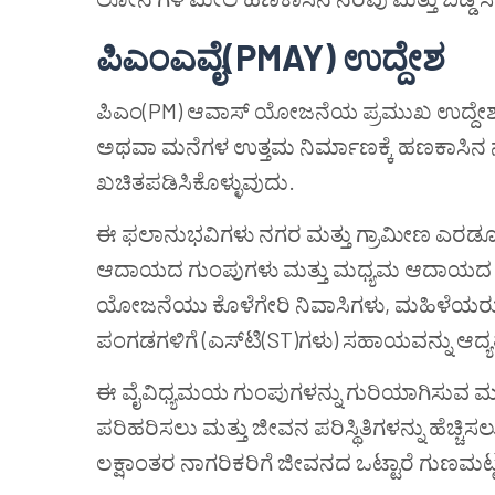
ಪಿಎಂಎವೈ(PMAY) ಉದ್ದೇಶ
ಪಿಎಂ(PM) ಆವಾಸ್ ಯೋಜನೆಯ ಪ್ರಮುಖ ಉದ್ದೇಶವೆಂ
ಅಥವಾ ಮನೆಗಳ ಉತ್ತಮ ನಿರ್ಮಾಣಕ್ಕೆ ಹಣಕಾಸಿನ 
ಖಚಿತಪಡಿಸಿಕೊಳ್ಳುವುದು.
ಈ ಫಲಾನುಭವಿಗಳು ನಗರ ಮತ್ತು ಗ್ರಾಮೀಣ ಎರಡೂ ಪ್
ಆದಾಯದ ಗುಂಪುಗಳು ಮತ್ತು ಮಧ್ಯಮ ಆದಾಯದ ಗುಂ
ಯೋಜನೆಯು ಕೊಳೆಗೇರಿ ನಿವಾಸಿಗಳು, ಮಹಿಳೆಯರು, ಪರಿ
ಪಂಗಡಗಳಿಗೆ (ಎಸ್‌ಟಿ(ST)ಗಳು) ಸಹಾಯವನ್ನು ಆದ್ಯತೆ
ಈ ವೈವಿಧ್ಯಮಯ ಗುಂಪುಗಳನ್ನು ಗುರಿಯಾಗಿಸುವ 
ಪರಿಹರಿಸಲು ಮತ್ತು ಜೀವನ ಪರಿಸ್ಥಿತಿಗಳನ್ನು ಹೆಚ್ಚಿಸ
ಲಕ್ಷಾಂತರ ನಾಗರಿಕರಿಗೆ ಜೀವನದ ಒಟ್ಟಾರೆ ಗುಣಮಟ್ಟವ