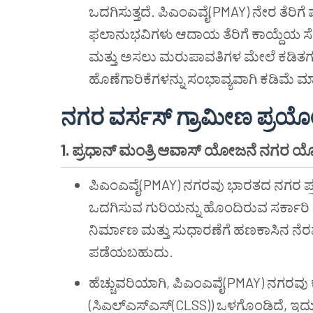
ಒದಗಿಸುತ್ತದೆ. ಪಿಎಂಎವೈ(PMAY) ನೇರ ತೆರಿಗ
ಫಲಾನುಭವಿಗಳು ಆದಾಯ ತೆರಿಗೆ ಕಾಯ್ದೆಯ ಸೆಕ
ಮತ್ತು ಅಸಲು ಮರುಪಾವತಿಗಳ ಮೇಲೆ ಕಡಿತಗಳ
ಹೊಣೆಗಾರಿಕೆಗಳನ್ನು ಸಂಭಾವ್ಯವಾಗಿ ಕಡಿಮೆ ಮಾ
ನಗರ ವರ್ಸಸ್ ಗ್ರಾಮೀಣ ಪ್ರ
1. ಪ್ರಧಾನ್ ಮಂತ್ರಿ ಆವಾಸ್ ಯೋಜನೆ ನಗ
ಪಿಎಂಎವೈ(PMAY) ನಗರವು ಭಾರತದ ನಗರ ಪ್ರದ
ಒದಗಿಸುವ ಗುರಿಯನ್ನು ಹೊಂದಿರುವ ಸರ್ಕಾ
ನಿರ್ಮಾಣ ಮತ್ತು ಸುಧಾರಣೆಗೆ ಹಣಕಾಸಿನ ನೆರವು
ಪಡೆಯಬಹುದು.
ಹೆಚ್ಚುವರಿಯಾಗಿ, ಪಿಎಂಎವೈ(PMAY) ನಗರವು ಕ್ರ
(ಸಿಎಲ್‌ಎಸ್‌ಎಸ್(CLSS)) ಒಳಗೊಂಡಿದೆ, ಇದು