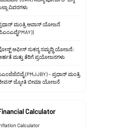
ಎಲ್ಲಾ ವಿವರಗಳು
ಪ್ರಧಾನ್ ಮಂತ್ರಿ ಆವಾಸ್ ಯೋಜನೆ
(ಪಿಎಂಎವೈPMAY))
ೋಸ್ಟ್ ಆಫೀಸ್ ಸುಕನ್ಯ ಸಮೃದ್ಧಿ ಯೋಜನೆ:
ರ್ಹತೆ ಮತ್ತು ತೆರಿಗೆ ಪ್ರಯೋಜನಗಳು
ಿಎಂಜೆಜೆಬಿವೈ (PMJJBY) - ಪ್ರಧಾನ್ ಮಂತ್ರಿ
ಜೀವನ್ ಜ್ಯೋತಿ ಬೀಮಾ ಯೋಜನೆ
Financial Calculator
nflation Calculator