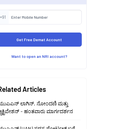
+91
Want to open an NRI account?
Related Articles
ಯುಎಎನ್ ಲಾಗಿನ್, ನೋಂದಣಿ ಮತ್ತು
್ಯಕ್ಟಿವೇಶನ್ - ಹಂತವಾರು ಮಾರ್ಗದರ್ಶನ
ಯುಎಎನ್ (UAN) ಸದಸ್ಯ ಪೋರ್ಟಲ್ ಬಗ್ಗೆ