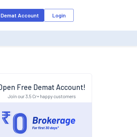
o the input field, the suggestion list will be updated as per the keyw
 Demat Account
Login
Open Free Demat Account!
Join our 3.5 Cr+ happy customers