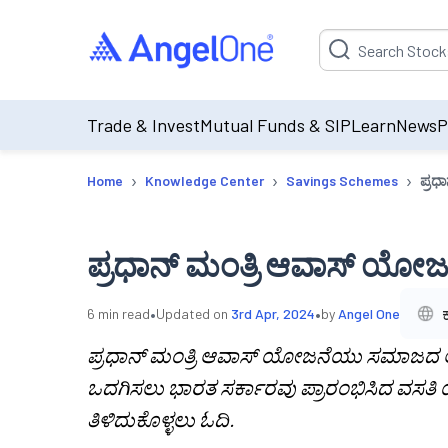
Suggestion will be p
Trade & Invest
Mutual Funds & SIP
Learn
News
P
›
›
›
Home
Knowledge Center
Savings Schemes
ಪ್ರಧ
ಪ್ರಧಾನ್ ಮಂತ್ರಿ ಆವಾಸ್ ಯೋ
•
•
6
min read
Updated on
3rd Apr, 2024
by
Angel One
ಪ್ರಧಾನ್ ಮಂತ್ರಿ ಆವಾಸ್ ಯೋಜನೆಯು ಸಮಾಜದ ಆರ್
ಒದಗಿಸಲು ಭಾರತ ಸರ್ಕಾರವು ಪ್ರಾರಂಭಿಸಿದ ವಸತಿ 
ತಿಳಿದುಕೊಳ್ಳಲು ಓದಿ.