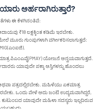
ಾರು ಅರ್ಹರಾಗಿರುತ್ತಾರೆ?
ೆಗಳು ಈ ಕೆಳಗಿನಂತಿವೆ:
ಆದಾಯವು ₹18 ಲಕ್ಷಕ್ಕಿಂತ ಕಡಿಮೆ ಇರಬೇಕು.
ೆ ಮೂರು ಗುಂಪುಗಳಾಗಿ ವರ್ಗೀಕರಿಸಲಾಗುತ್ತದೆ:
 MIG(ಎಂಐಜಿ).
 ಮಾತ್ರ ಪಿಎಂಎವೈ(PMAY) ಯೋಜನೆ ಅನ್ವಯವಾಗುತ್ತದೆ.
್ಜಿದಾರರು ಯಾವುದೇ ಪಕ್ಕಾ ಆಸ್ತಿಗಳನ್ನು ಹೊಂದಲು
 ಅಥವಾ ಪತ್ರದಲ್ಲಿರಬೇಕು. ಮಹಿಳೆಯು ಏಕಮಾತ್ರ
ರಬೇಕು. ಒಂದು ವೇಳೆ ಅದು ಜಂಟಿ ಉದ್ಯಮವಾಗಿದ್ದರೆ,
ು. ಕುಟುಂಬದ ಯಾವುದೇ ಮಹಿಳಾ ಸದಸ್ಯರು ಇಲ್ಲದಿರುವ
ುರಿಯಬಹುದು.