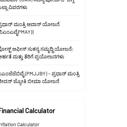
ಎಲ್ಲಾ ವಿವರಗಳು
ಪ್ರಧಾನ್ ಮಂತ್ರಿ ಆವಾಸ್ ಯೋಜನೆ
(ಪಿಎಂಎವೈPMAY))
ೋಸ್ಟ್ ಆಫೀಸ್ ಸುಕನ್ಯ ಸಮೃದ್ಧಿ ಯೋಜನೆ:
ರ್ಹತೆ ಮತ್ತು ತೆರಿಗೆ ಪ್ರಯೋಜನಗಳು
ಿಎಂಜೆಜೆಬಿವೈ (PMJJBY) - ಪ್ರಧಾನ್ ಮಂತ್ರಿ
ಜೀವನ್ ಜ್ಯೋತಿ ಬೀಮಾ ಯೋಜನೆ
Financial Calculator
nflation Calculator