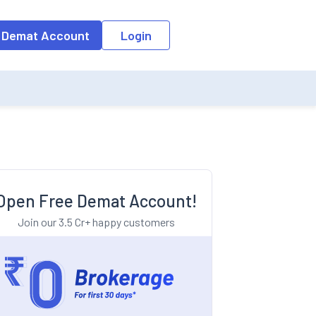
o the input field, the suggestion list will be updated as per the keyw
 Demat Account
Login
Open Free Demat Account!
Join our 3.5 Cr+ happy customers