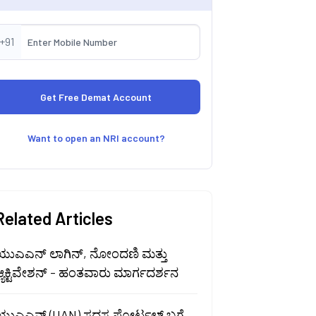
+91
Want to open an NRI account?
Related Articles
ಯುಎಎನ್ ಲಾಗಿನ್, ನೋಂದಣಿ ಮತ್ತು
್ಯಕ್ಟಿವೇಶನ್ - ಹಂತವಾರು ಮಾರ್ಗದರ್ಶನ
ಯುಎಎನ್ (UAN) ಸದಸ್ಯ ಪೋರ್ಟಲ್ ಬಗ್ಗೆ