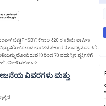
ಎಂಎಸ್ ಬಿವೈ(PMSBY) ಕೇವಲ ₹20 ರ ಕಡಿಮೆ ವಾರ್ಷಿಕ
 ವಿನ್ಯಾಸಗೊಳಿಸಲಾದ ಭಾರತದ ಸರ್ಕಾರದ ಉಪಕ್ರಮವಾಗಿದೆ .
್ನು ಹೊಂದಿರುವ 18 ರಿಂದ 70 ವಯಸ್ಸಿನ ವ್ಯಕ್ತಿಗಳಿಗೆ
 ಮೇಲೆ ನವೀಕರಿಸಬಹುದು.
ೋಜನೆಯ ವಿವರಗಳು ಮತ್ತು
ಆ
್ಲಿವೆ: