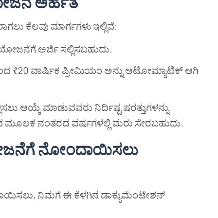
ೋಜನೆ ಅರ್ಹತೆ
ಾಗಲು ಕೆಲವು ಮಾರ್ಗಗಳು ಇಲ್ಲಿವೆ:
ಈ ಯೋಜನೆಗೆ ಅರ್ಜಿ ಸಲ್ಲಿಸಬಹುದು.
ಂದ ₹20 ವಾರ್ಷಿಕ ಪ್ರೀಮಿಯಂ ಅನ್ನು ಆಟೋಮ್ಯಾಟಿಕ್ ಆಗಿ
ು ಆಯ್ಕೆ ಮಾಡುವವರು ನಿರ್ದಿಷ್ಟ ಷರತ್ತುಗಳನ್ನು
ಸುವ ಮೂಲಕ ನಂತರದ ವರ್ಷಗಳಲ್ಲಿ ಮರು ಸೇರಬಹುದು.
ೋಜನೆಗೆ ನೋಂದಾಯಿಸಲು
ಿಸಲು, ನಿಮಗೆ ಈ ಕೆಳಗಿನ ಡಾಕ್ಯುಮೆಂಟೇಶನ್