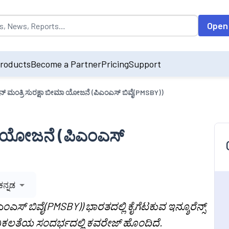
opulated by default on accessing the input field. On entering data int
Open
roducts
Become a Partner
Pricing
Support
ಾನ್ ಮಂತ್ರಿ ಸುರಕ್ಷಾ ಬೀಮಾ ಯೋಜನೆ (ಪಿಎಂಎಸ್ ಬಿವೈ(PMSBY))
ಮಾ ಯೋಜನೆ (ಪಿಎಂಎಸ್
ಕನ್ನಡ
ಎಸ್ ಬಿವೈ(PMSBY)) ಭಾರತದಲ್ಲಿ ಕೈಗೆಟಕುವ ಇನ್ಶೂರೆನ್ಸ್
ಿಕಲತೆಯ ಸಂದರ್ಭದಲ್ಲಿ ಕವರೇಜ್ ಹೊಂದಿದೆ.