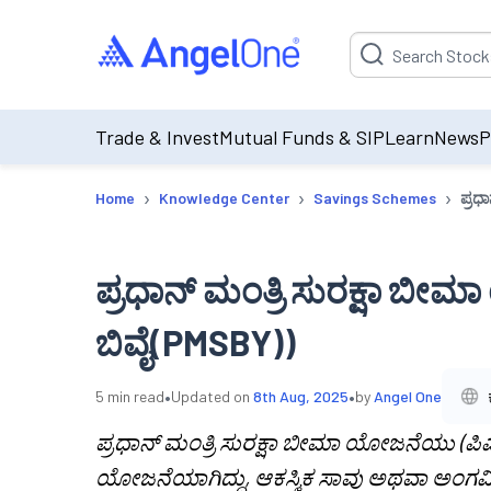
Suggestion will be p
Trade & Invest
Mutual Funds & SIP
Learn
News
P
›
›
›
Home
Knowledge Center
Savings Schemes
ಪ್ರಧ
ಪ್ರಧಾನ್ ಮಂತ್ರಿ ಸುರಕ್ಷಾ ಬೀ
ಬಿವೈ(PMSBY))
•
•
5
min read
Updated on
8th Aug, 2025
by
Angel One
ಪ್ರಧಾನ್ ಮಂತ್ರಿ ಸುರಕ್ಷಾ ಬೀಮಾ ಯೋಜನೆಯು (ಪಿಎಂ
ಯೋಜನೆಯಾಗಿದ್ದು, ಆಕಸ್ಮಿಕ ಸಾವು ಅಥವಾ ಅಂಗವ