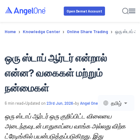
Open Demat Account
›
›
›
Home
Knowledge Center
Online Share Trading
ஒரு ஸ்டாப் ஆ
ஒரு ஸ்டாப் ஆர்டர் என்றால்
என்ன? வகைகள் மற்றும்
நன்மைகள்
•
•
தமிழ்
6
min read
Updated on
23rd Jun, 2026
by
Angel One
ஒரு ஸ்டாப் ஆர்டர் ஒரு குறிப்பிட்ட விலையை
அடைந்தவுடன் பாதுகாப்பை வாங்க அல்லது விற்க
ட்ரேடிங்கில் பயன்படுத்தப்படுகிறது. இது