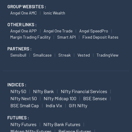
GROUP WEBSITES :
Angel One AMC
Ionic Wealth
OTHER LINKS :
Angel One APP
Angel One Trade
Angel SpeedPro
Margin Trading Facility
Smart API
Fixed Deposit Rates
PARTNERS :
Sensibull
Smallcase
Streak
Vested
TradingView
INDICES :
Nifty 50
Nifty Bank
Nifty Financial Services
Nifty Next 50
Nifty Midcap 100
BSE Sensex
BSE Small Cap
India Vix
Gift Nifty
FUTURES :
Nifty Futures
Nifty Bank Futures
Midcap Nifty Futures
Reliance Futures