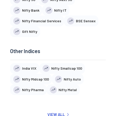
Nifty Bank
Nifty IT
Nifty Financial Services
BSE Sensex
Gift Nifty
Other Indices
India VIX
Nifty Smallcap 100
Nifty Midcap 100
Nifty Auto
Nifty Pharma
Nifty Metal
VIEW ALL