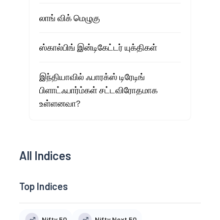
லாங் விக் மெழுகு
ஸ்கால்பிங் இன்டிகேட்டர் யுக்திகள்
இந்தியாவில் ஃபாரக்ஸ் டிரேடிங்
பிளாட்ஃபார்ம்கள் சட்டவிரோதமாக
உள்ளனவா?
All Indices
Top Indices
Nifty 50
Nifty Next 50