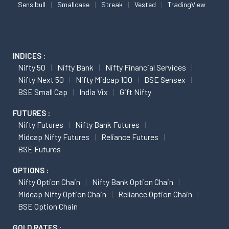
Sensibull
Smallcase
Streak
Vested
TradingView
INDICES :
Nifty 50
Nifty Bank
Nifty Financial Services
Nifty Next 50
Nifty Midcap 100
BSE Sensex
BSE Small Cap
India Vix
Gift Nifty
FUTURES :
Nifty Futures
Nifty Bank Futures
Midcap Nifty Futures
Reliance Futures
BSE Futures
OPTIONS :
Nifty Option Chain
Nifty Bank Option Chain
Midcap Nifty Option Chain
Reliance Option Chain
BSE Option Chain
GOLD RATES :