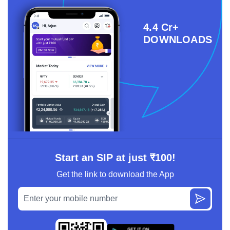
4.4 Cr+
DOWNLOADS
Start an SIP at just ₹100!
Get the link to download the App