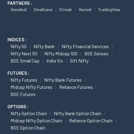
PARTNERS :
Sensibull
Smallcase
Streak
Vested
TradingView
INDICES :
Nifty 50
Nifty Bank
Nifty Financial Services
Nifty Next 50
Nifty Midcap 100
BSE Sensex
BSE Small Cap
India Vix
Gift Nifty
FUTURES :
Nifty Futures
Nifty Bank Futures
Midcap Nifty Futures
Reliance Futures
BSE Futures
OPTIONS :
Nifty Option Chain
Nifty Bank Option Chain
Midcap Nifty Option Chain
Reliance Option Chain
BSE Option Chain