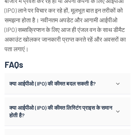
बाजार
में
प्रवेश
कर
रहे
हों
या
अपनी
कंपनी
के
लिए
आईपीओ
(IPO)
लाने
पर
विचार
कर
रहे
हों
,
मूलभूत
बात
इन
तरीकों
को
समझना
होता
है।
नवीनतम
अपडेट
और
आगामी
आईपीओ
(IPO)
सब्सक्रिप्शन
के
लिए
आज
ही
एंजल
वन
के
साथ
डीमैट
अकाउंट
खोलकर
जानकारी
प्राप्त
करते
रहें
और
अवसरों
का
पता
लगाएं।
FAQs
क्या आईपीओ (IPO) की कीमत बदल सकती है?
क्या आईपीओ (IPO) की कीमत लिस्टिंग प्राइस के समान
होती है?