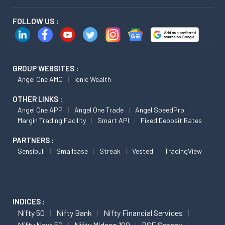
FOLLOW US :
GROUP WEBSITES :
Angel One AMC
Ionic Wealth
OTHER LINKS :
Angel One APP
Angel One Trade
Angel SpeedPro
Margin Trading Facility
Smart API
Fixed Deposit Rates
PARTNERS :
Sensibull
Smallcase
Streak
Vested
TradingView
INDICES :
Nifty 50
Nifty Bank
Nifty Financial Services
Nifty Next 50
Nifty Midcap 100
BSE Sensex