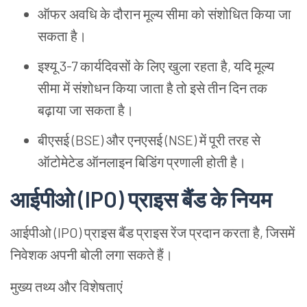
ऑफर
अवधि
के
दौरान
मूल्य
सीमा
को
संशोधित
किया
जा
सकता
है।
इश्यू
3-7
कार्यदिवसों
के
लिए
खुला
रहता
है
,
यदि
मूल्य
सीमा
में
संशोधन
किया
जाता
है
तो
इसे
तीन
दिन
तक
बढ़ाया
जा
सकता
है।
बीएसई
(BSE)
और
एनएसई
(NSE)
में
पूरी
तरह
से
ऑटोमेटेड
ऑनलाइन
बिडिंग
प्रणाली
होती
है।
आईपीओ
(IPO)
प्राइस
बैंड
के
नियम
आईपीओ
(IPO)
प्राइस
बैंड
प्राइस
रेंज
प्रदान
करता
है
,
जिसमें
निवेशक
अपनी
बोली
लगा
सकते
हैं।
मुख्य
तथ्य
और
विशेषताएं