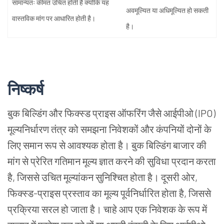
सामान्यतः
कीमत
उचित
होती
है
क्योंकि
यह
अवमूल्यित
या
अधिमूल्यित
हो
सकती
वास्तविक
मांग
पर
आधारित
होती
है।
है।
निष्कर्ष
बुक
बिल्डिंग
और
फिक्स्ड
प्राइस
ऑफरिंग
जैसे
आईपीओ
(IPO)
मूल्यनिर्धारण
तंत्र
को
समझना
निवेशकों
और
कंपनियों
दोनों
के
लिए
समान
रूप
से
आवश्यक
होता
है।
बुक
बिल्डिंग
बाजार
की
मांग
से
प्रेरित
गतिमान
मूल्य
ज्ञात
करने
की
सुविधा
प्रदान
करता
है
,
जिससे
उचित
मूल्यांकन
सुनिश्चित
होता
है।
दूसरी
ओर
,
फिक्स्ड
-
प्राइस
प्रस्ताव
का
मूल्य
पूर्वनिर्धारित
होता
है
,
जिससे
प्रक्रिया
सरल
हो
जाता
है।
चाहे
आप
एक
निवेशक
के
रूप
में