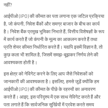
नहीं
?
आईपीओ
(IPO)
की
कीमत
का
पता
लगाना
एक
जटिल
प्रक्रिया
है
,
जो
कंपनी
,
निवेश
बैंकों
और
समग्र
बाजार
के
बीच
का
कार्य
है।
निवेश
बैंक
प्रमुख
भूमिका
निभाते
हैं
,
वित्तीय
विशेषज्ञों
के
रूप
में
कार्य
करते
हैं
जो
कंपनी
के
मूल्य
का
आकलन
करते
हैं
तथा
प्रति
शेयर
कीमत
निर्धारित
करते
हैं।
यद्यपि
इसमें
विज्ञान
है
,
तो
कुछ
कला
भी
शामिल
है
,
जिसमें
समझ
-
बूझकर
निर्णय
लेने
की
आवश्यकता
होती
है।
इस
क्षेत्र
को
नेविगेट
करने
के
लिए
आप
जैसे
निवेशकों
को
जानकारी
की
आवश्यकता
है।
इसलिए
,
हमसे
जुड़ें
क्योंकि
हम
आईपीओ
(IPO)
की
कीमत
के
पीछे
के
रहस्यों
का
अनावरण
करते
हैं।
आइए
,
इस
परिदृश्य
में
एक
साथ
नेविगेट
करते
हैं
और
पता
लगाते
हैं
कि
सार्वजनिक
सुर्खियों
में
प्रवेश
करते
समय