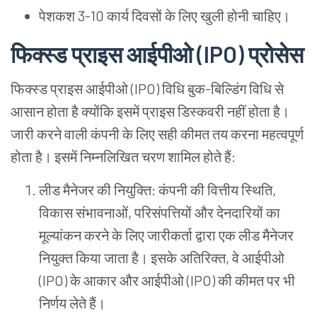
पेशकश
3-10
कार्य
दिवसों
के
लिए
खुली
होनी
चाहिए।
फिक्स्ड
प्राइस
आईपीओ
(IPO)
प्रोसेस
फिक्स्ड
प्राइस
आईपीओ
(IPO)
विधि
बुक
-
बिल्डिंग
विधि
से
आसान
होता
है
क्योंकि
इसमें
प्राइस
डिस्कवरी
नहीं
होता
है।
जारी
करने
वाली
कंपनी
के
लिए
सही
कीमत
तय
करना
महत्वपूर्ण
होता
है।
इसमें
निम्नलिखित
चरण
शामिल
होते
हैं
:
लीड
मैनेजर
की
नियुक्ति
:
कंपनी
की
वित्तीय
स्थिति
,
विकास
संभावनाओं
,
परिसंपत्तियों
और
देनदारियों
का
मूल्यांकन
करने
के
लिए
जारीकर्ता
द्वारा
एक
लीड
मैनेजर
नियुक्त
किया
जाता
है।
इसके
अतिरिक्त
,
वे
आईपीओ
(IPO)
के
आकार
और
आईपीओ
(IPO)
की
कीमत
पर
भी
निर्णय
लेते
हैं।