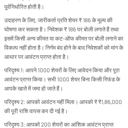
पूर्वनिर्धारित
होती
है।
उदाहरण
के
लिए
,
जारीकर्ता
प्रति
शेयर
₹ 186
के
मूल्य
की
घोषणा
कर
सकता
है।
निवेशक
₹ 186
पर
बोली
लगाते
हैं
तथा
इसमें
किसी
अन्य
कीमत
या
कट
-
ऑफ
कीमत
पर
बोली
लगाने
का
विकल्प
नहीं
होता
है।
निर्गम
बंद
होने
के
बाद
निवेशकों
को
मांग
के
आधार
पर
आवंटन
प्राप्त
होता
है।
परिदृश्य
1:
आपने
1000
शेयरों
के
लिए
आवेदन
किया
और
पूरा
आवंटन
प्राप्त
किया।
सभी
1000
शेयर
बिना
किसी
रिफंड
के
आपके
खाते
में
जमा
हो
जाते
हैं।
परिदृश्य
2:
आपको
आवंटन
नहीं
मिला।
आपको
₹ ₹1,86,000
की
पूरी
राशि
वापस
कर
दी
गई
है।
परिदृश्य
3:
आपको
200
शेयरों
का
आंशिक
आवंटन
प्राप्त