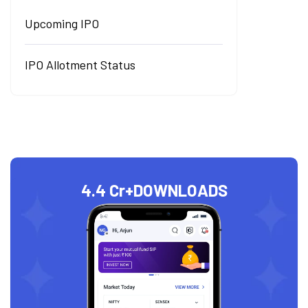
Upcoming IPO
IPO Allotment Status
4.4 Cr+
DOWNLOADS