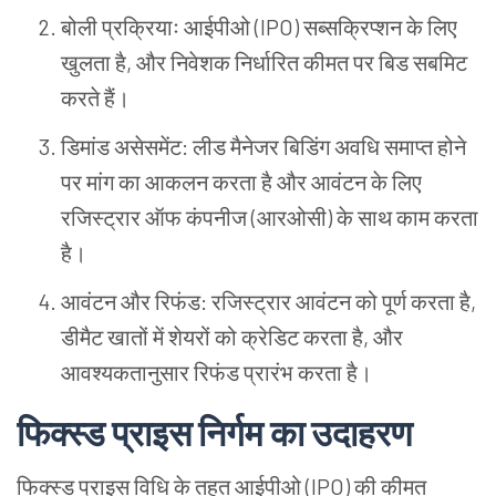
बोली
प्रक्रियाः
आईपीओ
(IPO)
सब्सक्रिप्शन
के
लिए
खुलता
है
,
और
निवेशक
निर्धारित
कीमत
पर
बिड
सबमिट
करते
हैं।
डिमांड
असेसमेंट
:
लीड
मैनेजर
बिडिंग
अवधि
समाप्त
होने
पर
मांग
का
आकलन
करता
है
और
आवंटन
के
लिए
रजिस्ट्रार
ऑफ
कंपनीज
(
आरओसी
)
के
साथ
काम
करता
है।
आवंटन
और
रिफंड
:
रजिस्ट्रार
आवंटन
को
पूर्ण
करता
है
,
डीमैट
खातों
में
शेयरों
को
क्रेडिट
करता
है
,
और
आवश्यकतानुसार
रिफंड
प्रारंभ
करता
है।
फिक्स्ड
प्राइस
निर्गम
का
उदाहरण
फिक्स्ड
प्राइस
विधि
के
तहत
आईपीओ
(IPO)
की
कीमत