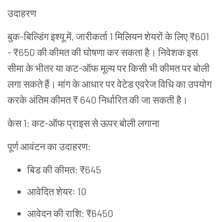
उदाहरण
बुक
-
बिल्डिंग
इश्यू
में
,
जारीकर्ता
1
मिलियन
शेयरों
के
लिए
₹601
- ₹650
की
कीमत
की
घोषणा
कर
सकता
है।
निवेशक
इस
सीमा
के
भीतर
या
कट
-
ऑफ
मूल्य
पर
किसी
भी
कीमत
पर
बोली
लगा
सकते
हैं।
मांग
के
आधार
पर
वेटेड
एवरेज
विधि
का
उपयोग
करके
अंतिम
कीमत
₹ 640
निर्धारित
की
जा
सकती
है।
केस
1:
कट
-
ऑफ
प्राइस
से
ऊपर
बोली
लगाना
पूर्ण
आवंटन
का
उदाहरण
:
बिड
की
कीमत
: ₹645
आवेदित
शेयरः
10
आवेदन
की
राशि
: ₹6450