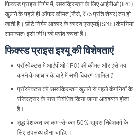
फिक्स्ड
प्राइस
निर्गम
में
,
सब्सक्रिप्शन
के
लिए
आईपीओ
(IPO)
खुलने
के
पहले
ही
ऑफर
कीमत
(
जैसे
, ₹75
प्रति
शेयर
)
तय
हो
जाती
है।
छोटे
निर्गम
आकार
के
कारण
एसएमई
(SME)
कंपनियां
सामान्यतः
इसी
विधि
को
पसंद
करती
हैं।
फिक्स्ड
प्राइस
इश्यू
की
विशेषताएं
प्रॉस्पेक्टस
में
आईपीओ
(IPO)
की
कीमत
और
इसे
तय
करने
के
आधार
के
बारे
में
सभी
विवरण
शामिल
हैं।
प्रॉस्पेक्टस
को
सब्सक्रिप्शन
खुलने
से
पहले
कंपनियों
के
रजिस्ट्रार
के
पास
निबंधित
किया
जाना
आवश्यक
होता
है।
शुद्ध
पेशकश
का
कम
-
से
-
कम
50%
खुदरा
निवेशकों
के
लिए
उपलब्ध
होना
चाहिए।