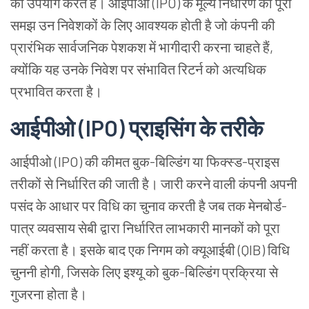
का
उपयोग
करते
हैं।
आईपीओ
(IPO)
के
मूल्य
निर्धारण
की
पूरी
समझ
उन
निवेशकों
के
लिए
आवश्यक
होती
है
जो
कंपनी
की
प्रारंभिक
सार्वजनिक
पेशकश
में
भागीदारी
करना
चाहते
हैं
,
क्योंकि
यह
उनके
निवेश
पर
संभावित
रिटर्न
को
अत्यधिक
प्रभावित
करता
है।
आईपीओ
(IPO)
प्राइसिंग
के
तरीके
आईपीओ
(IPO)
की
कीमत
बुक
-
बिल्डिंग
या
फिक्स्ड
-
प्राइस
तरीकों
से
निर्धारित
की
जाती
है।
जारी
करने
वाली
कंपनी
अपनी
पसंद
के
आधार
पर
विधि
का
चुनाव
करती
है
जब
तक
मेनबोर्ड
-
पात्र
व्यवसाय
सेबी
द्वारा
निर्धारित
लाभकारी
मानकों
को
पूरा
नहीं
करता
है।
इसके
बाद
एक
निगम
को
क्यूआईबी
(QIB)
विधि
चुननी
होगी
,
जिसके
लिए
इश्यू
को
बुक
-
बिल्डिंग
प्रक्रिया
से
गुजरना
होता
है।