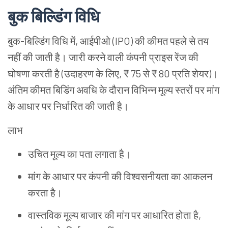
बुक
बिल्डिंग
विधि
बुक
-
बिल्डिंग
विधि
में
,
आईपीओ
(IPO)
की
कीमत
पहले
से
तय
नहीं
की
जाती
है।
जारी
करने
वाली
कंपनी
प्राइस
रेंज
की
घोषणा
करती
है
(
उदाहरण
के
लिए
, ₹ 75
से
₹ 80
प्रति
शेयर
)
।
अंतिम
कीमत
बिडिंग
अवधि
के
दौरान
विभिन्न
मूल्य
स्तरों
पर
मांग
के
आधार
पर
निर्धारित
की
जाती
है।
लाभ
उचित
मूल्य
का
पता
लगाता
है।
मांग
के
आधार
पर
कंपनी
की
विश्वसनीयता
का
आकलन
करता
है।
वास्तविक
मूल्य
बाजार
की
मांग
पर
आधारित
होता
है
,