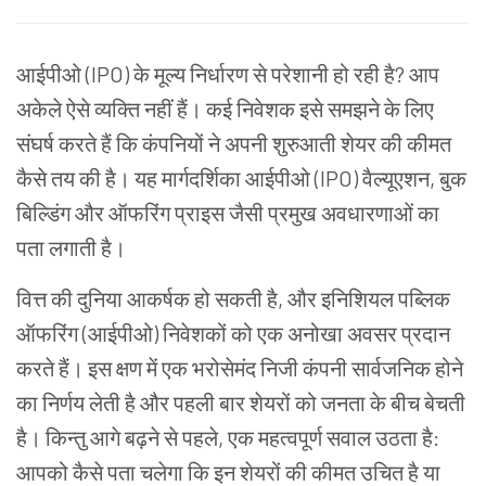
आईपीओ
(IPO)
के
मूल्य
निर्धारण
से
परेशानी
हो
रही
है
?
आप
अकेले
ऐसे
व्यक्ति
नहीं
हैं।
कई
निवेशक
इसे
समझने
के
लिए
संघर्ष
करते
हैं
कि
कंपनियों
ने
अपनी
शुरुआती
शेयर
की
कीमत
कैसे
तय
की
है।
यह
मार्गदर्शिका
आईपीओ
(IPO)
वैल्यूएशन
,
बुक
बिल्डिंग
और
ऑफरिंग
प्राइस
जैसी
प्रमुख
अवधारणाओं
का
पता
लगाती
है।
वित्त
की
दुनिया
आकर्षक
हो
सकती
है
,
और
इनिशियल
पब्लिक
ऑफरिंग
(
आईपीओ
)
निवेशकों
को
एक
अनोखा
अवसर
प्रदान
करते
हैं।
इस
क्षण
में
एक
भरोसेमंद
निजी
कंपनी
सार्वजनिक
होने
का
निर्णय
लेती
है
और
पहली
बार
शेयरों
को
जनता
के
बीच
बेचती
है।
किन्तु
आगे
बढ़ने
से
पहले
,
एक
महत्वपूर्ण
सवाल
उठता
है
:
आपको
कैसे
पता
चलेगा
कि
इन
शेयरों
की
कीमत
उचित
है
या