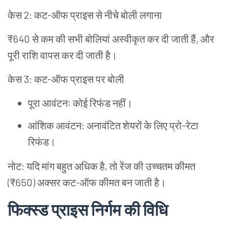
केस
2:
कट
-
ऑफ
प्राइस
से
नीचे
बोली
लगाना
₹640
से
कम
की
सभी
बोलियां
अस्वीकृत
कर
दी
जाती
हैं
,
और
पूरी
राशि
वापस
कर
दी
जाती
है।
केस
3:
कट
-
ऑफ
प्राइस
पर
बोली
पूरा
आवंटनः
कोई
रिफंड
नहीं।
आंशिक
आवंटन
:
अनावंटित
शेयरों
के
लिए
प्रो
-
रेटा
रिफंड।
नोट
:
यदि
मांग
बहुत
अधिक
है
,
तो
रेंज
की
उच्चतम
कीमत
(₹650)
अक्सर
कट
-
ऑफ
कीमत
बन
जाती
है।
फिक्स्ड
प्राइस
निर्गम
की
विधि