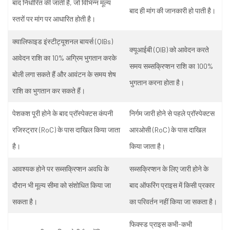
बाद
निर्धारित
की
जाती
है
,
जो
विभिन्न
मूल्य
बाद
ही
मांग
की
जानकारी
हो
पाती
है।
स्तरों
पर
मांग
पर
आधारित
होती
है।
क्वालिफाइड
इंस्टीट्यूशनल
बायर्स
(QIBs)
क्यूआईबी
(QIB)
को
आवेदन
करते
आवेदन
राशि
का
10%
अग्रिम
भुगतान
करके
समय
सब्सक्रिप्शन
राशि
का
100%
बोली
लगा
सकते
हैं
और
आवंटन
के
समय
शेष
भुगतान
करना
होता
है।
राशि
का
भुगतान
कर
सकते
हैं।
पेशकश
पूरी
होने
के
बाद
प्रॉस्पेक्टस
कंपनी
निर्गम
जारी
होने
से
पहले
प्रॉस्पेक्टस
रजिस्ट्रार
(RoC)
के
पास
दाखिल
किया
जाता
आरओसी
(RoC)
के
पास
दाखिल
है।
किया
जाता
है।
आवश्यक
होने
पर
सब्सक्रिप्शन
अवधि
के
सब्सक्रिप्शन
के
लिए
जारी
होने
के
दौरान
भी
मूल्य
सीमा
को
संशोधित
किया
जा
बाद
ऑफरिंग
प्राइस
में
किसी
प्रकार
सकता
है।
का
परिवर्तन
नहीं
किया
जा
सकता
है।
फिक्स्ड
प्राइस
कभी
-
कभी