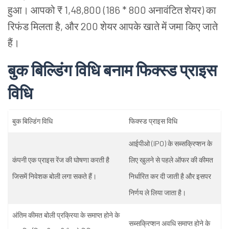
हुआ।
आपको
₹ 1,48,800 (186 * 800
अनावंटित
शेयर
)
का
रिफंड
मिलता
है
,
और
200
शेयर
आपके
खाते
में
जमा
किए
जाते
हैं।
बुक
बिल्डिंग
विधि
बनाम
फिक्स्ड
प्राइस
विधि
बुक
बिल्डिंग
विधि
फिक्स्ड
प्राइस
विधि
आईपीओ
(IPO)
के
सब्सक्रिप्शन
के
कंपनी
एक
प्राइस
रेंज
की
घोषणा
करती
है
लिए
खुलने
से
पहले
ऑफर
की
कीमत
जिसमें
निवेशक
बोली
लगा
सकते
हैं।
निर्धारित
कर
दी
जाती
है
और
इसपर
निर्णय
ले
लिया
जाता
है।
अंतिम
कीमत
बोली
प्रक्रिया
के
समाप्त
होने
के
सब्सक्रिप्शन
अवधि
समाप्त
होने
के