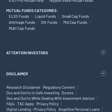
ICICI Pru Mutual Fund
Nippon India Mutual Funds
MUTUAL FUNDS CATEGORIES :
ELSS Funds
Liquid Funds
Small Cap Funds
Arbitrage Funds
Gilt Funds
Mid Cap Funds
Multi Cap Funds
ATTENTION INVESTORS
DISCLAIMER
Research Disclaimer
Regulatory Content
Dos and Don'ts to Safe Investing
Scores
Dos and Don'ts While Dealing With Investment Advisor
FAQs
T&C Apply
Privacy Policy
Digital Lending - Privacy Policy
AngelOne Personal Loans