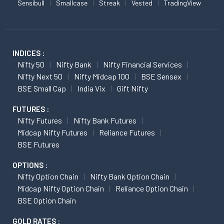
Sensibull
Smallcase
Streak
Vested
TradingView
INDICES :
Nifty 50
Nifty Bank
Nifty Financial Services
Nifty Next 50
Nifty Midcap 100
BSE Sensex
BSE Small Cap
India Vix
Gift Nifty
FUTURES :
Nifty Futures
Nifty Bank Futures
Midcap Nifty Futures
Reliance Futures
BSE Futures
OPTIONS :
Nifty Option Chain
Nifty Bank Option Chain
Midcap Nifty Option Chain
Reliance Option Chain
BSE Option Chain
GOLD RATES :