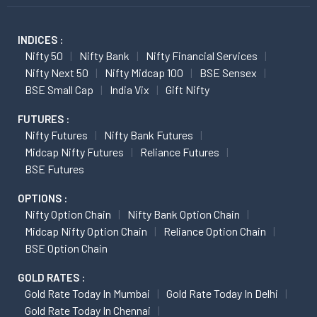
INDICES :
Nifty 50
Nifty Bank
Nifty Financial Services
Nifty Next 50
Nifty Midcap 100
BSE Sensex
BSE Small Cap
India Vix
Gift Nifty
FUTURES :
Nifty Futures
Nifty Bank Futures
Midcap Nifty Futures
Reliance Futures
BSE Futures
OPTIONS :
Nifty Option Chain
Nifty Bank Option Chain
Midcap Nifty Option Chain
Reliance Option Chain
BSE Option Chain
GOLD RATES :
Gold Rate Today In Mumbai
Gold Rate Today In Delhi
Gold Rate Today In Chennai