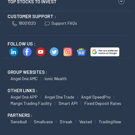
TOP STOCKS TO INVEST
CUSTOMER SUPPORT :
18001020
Support FAQs
FOLLOW US :
GROUP WEBSITES :
Angel One AMC
Ionic Wealth
OTHER LINKS :
Angel One APP
Angel One Trade
Angel SpeedPro
Margin Trading Facility
Smart API
Fixed Deposit Rates
PARTNERS :
Sensibull
Smallcase
Streak
Vested
TradingView