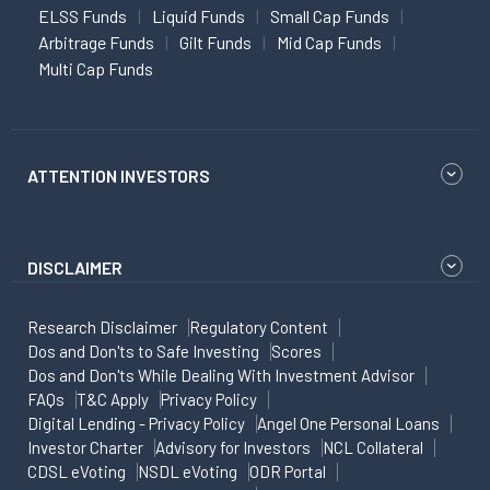
ELSS Funds
Liquid Funds
Small Cap Funds
Arbitrage Funds
Gilt Funds
Mid Cap Funds
Multi Cap Funds
ATTENTION INVESTORS
DISCLAIMER
Research Disclaimer
Regulatory Content
Dos and Don'ts to Safe Investing
Scores
Dos and Don'ts While Dealing With Investment Advisor
FAQs
T&C Apply
Privacy Policy
Digital Lending - Privacy Policy
Angel One Personal Loans
Investor Charter
Advisory for Investors
NCL Collateral
CDSL eVoting
NSDL eVoting
ODR Portal