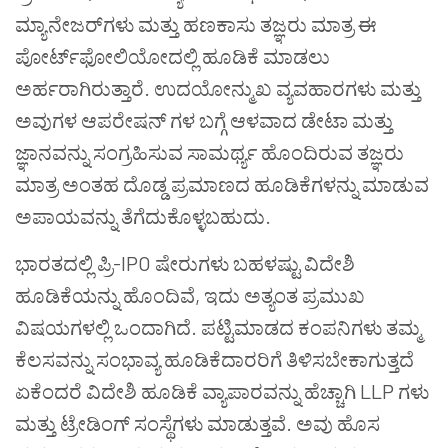
ಮ್ಯಾನೇಜರ್‌ಗಳು ಮತ್ತು ಹಣಕಾಸು ತಜ್ಞರು ಮಾತ್ರ ಈ
ಪೋರ್ಟ್‌ಫೋಲಿಯೋದಲ್ಲಿ ಹೂಡಿಕೆ ಮಾಡಲು
ಅರ್ಹರಾಗಿರುತ್ತಾರೆ. ಉದಯೋನ್ಮುಖ ವ್ಯವಹಾರಗಳು ಮತ್ತು
ಅವುಗಳ ಆಪರೇಷನ್ ಗಳ ಬಗ್ಗೆ ಆಳವಾದ ಡೇಟಾ ಮತ್ತು
ಜ್ಞಾನವನ್ನು ಸಂಗ್ರಹಿಸುವ ಸಾಮರ್ಥ್ಯ ಹೊಂದಿರುವ ತಜ್ಞರು
ಮಾತ್ರ ಅಂತಹ ದೊಡ್ಡ ಪ್ರಮಾಣದ ಹೂಡಿಕೆಗಳನ್ನು ಮಾಡುವ
ಅಪಾಯವನ್ನು ತೆಗೆದುಕೊಳ್ಳಬಹುದು.
ಭಾರತದಲ್ಲಿ ಪ್ರಿ-IPO ಷೇರುಗಳು ಬಹಳಷ್ಟು ವಿದೇಶಿ
ಹೂಡಿಕೆಯನ್ನು ಹೊಂದಿವೆ, ಇದು ಅತ್ಯಂತ ಪ್ರಮುಖ
ವಿಷಯಗಳಲ್ಲಿ ಒಂದಾಗಿದೆ. ಪಟ್ಟಿಮಾಡದ ಕಂಪನಿಗಳು ತಮ್ಮ
ಕೆಲಸವನ್ನು ಸಂಭಾವ್ಯ ಹೂಡಿಕೆದಾರರಿಗೆ ತಿಳಿಸಬೇಕಾಗುತ್ತದೆ
ಏಕೆಂದರೆ ವಿದೇಶಿ ಹೂಡಿಕೆ ವ್ಯಾಪಾರವನ್ನು ಹೆಚ್ಚಾಗಿ LLP ಗಳು
ಮತ್ತು ಟ್ರೇಡಿಂಗ್ ಸಂಸ್ಥೆಗಳು ಮಾಡುತ್ತವೆ. ಅವು ಹೊಸ