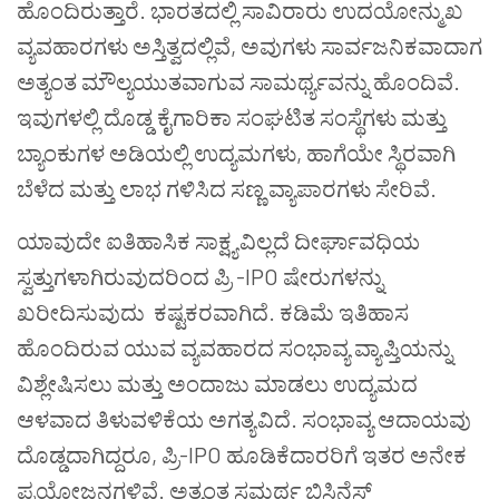
ಹೊಂದಿರುತ್ತಾರೆ. ಭಾರತದಲ್ಲಿ ಸಾವಿರಾರು ಉದಯೋನ್ಮುಖ
ವ್ಯವಹಾರಗಳು ಅಸ್ತಿತ್ವದಲ್ಲಿವೆ, ಅವುಗಳು ಸಾರ್ವಜನಿಕವಾದಾಗ
ಅತ್ಯಂತ ಮೌಲ್ಯಯುತವಾಗುವ ಸಾಮರ್ಥ್ಯವನ್ನು ಹೊಂದಿವೆ.
ಇವುಗಳಲ್ಲಿ ದೊಡ್ಡ ಕೈಗಾರಿಕಾ ಸಂಘಟಿತ ಸಂಸ್ಥೆಗಳು ಮತ್ತು
ಬ್ಯಾಂಕುಗಳ ಅಡಿಯಲ್ಲಿ ಉದ್ಯಮಗಳು, ಹಾಗೆಯೇ ಸ್ಥಿರವಾಗಿ
ಬೆಳೆದ ಮತ್ತು ಲಾಭ ಗಳಿಸಿದ ಸಣ್ಣ ವ್ಯಾಪಾರಗಳು ಸೇರಿವೆ.
ಯಾವುದೇ ಐತಿಹಾಸಿಕ ಸಾಕ್ಷ್ಯವಿಲ್ಲದೆ ದೀರ್ಘಾವಧಿಯ
ಸ್ವತ್ತುಗಳಾಗಿರುವುದರಿಂದ ಪ್ರಿ -IPO ಷೇರುಗಳನ್ನು
ಖರೀದಿಸುವುದು ಕಷ್ಟಕರವಾಗಿದೆ. ಕಡಿಮೆ ಇತಿಹಾಸ
ಹೊಂದಿರುವ ಯುವ ವ್ಯವಹಾರದ ಸಂಭಾವ್ಯ ವ್ಯಾಪ್ತಿಯನ್ನು
ವಿಶ್ಲೇಷಿಸಲು ಮತ್ತು ಅಂದಾಜು ಮಾಡಲು ಉದ್ಯಮದ
ಆಳವಾದ ತಿಳುವಳಿಕೆಯ ಅಗತ್ಯವಿದೆ. ಸಂಭಾವ್ಯ ಆದಾಯವು
ದೊಡ್ಡದಾಗಿದ್ದರೂ, ಪ್ರಿ-IPO ಹೂಡಿಕೆದಾರರಿಗೆ ಇತರ ಅನೇಕ
ಪ್ರಯೋಜನಗಳಿವೆ. ಅತ್ಯಂತ ಸಮರ್ಥ ಬಿಸಿನೆಸ್