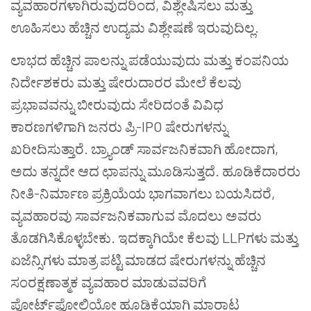
ವ್ಯವಹಾರಗಳಾಗಿರುವುದರಿಂದ, ವಿಶ್ಲೇಷಿಸಲು ಮತ್ತು
ಊಹಿಸಲು ಹೆಚ್ಚಿನ ಉದ್ಯಮ ವಿಶ್ಲೇಷಣೆ ಇರುವುದಿಲ್ಲ.
ಲಾಭದ ಹೆಚ್ಚಿನ ಪಾಲನ್ನು ಪಡೆಯುವುದು ಮತ್ತು ಕಂಪನಿಯ
ನಿರ್ದೇಶಕರು ಮತ್ತು ಷೇರುದಾರರ ಮೇಲೆ ಕೆಲವು
ಪ್ರಭಾವವನ್ನು ಬೀರುವುದು ಸೇರಿದಂತೆ ವಿವಿಧ
ಕಾರಣಗಳಿಗಾಗಿ ಜನರು ಪ್ರಿ-IPO ಷೇರುಗಳನ್ನು
ಖರೀದಿಸುತ್ತಾರೆ. ಬ್ರ್ಯಾಂಡ್ ಸಾರ್ವಜನಿಕವಾಗಿ ಹೋದಾಗ,
ಅದು ತನ್ನದೇ ಆದ ಛಾಪನ್ನು ಮೂಡಿಸುತ್ತದೆ. ಹೂಡಿಕೆದಾರರು
ನೀತಿ-ನಿರ್ಮಾಣ ಪ್ರಕ್ರಿಯೆಯ ಭಾಗವಾಗಲು ಬಯಸಿದರೆ,
ವ್ಯವಹಾರವು ಸಾರ್ವಜನಿಕವಾಗುವ ಮೊದಲು ಅವರು
ತೊಡಗಿಸಿಕೊಳ್ಳಬೇಕು. ಇದಕ್ಕಾಗಿಯೇ ಕೆಲವು LLPಗಳು ಮತ್ತು
ಏಜೆನ್ಸಿಗಳು ಮಾತ್ರ ಪಟ್ಟಿ ಮಾಡದ ಷೇರುಗಳನ್ನು ಹೆಚ್ಚಿನ
ಸಂರಕ್ಷಣಾತ್ಮಕ ವ್ಯವಹಾರ ಮಾಡುವವರಿಗೆ
ಪೋರ್ಟ್‌ಫೋಲಿಯೋ ಹೂಡಿಕೆಯಾಗಿ ಮಾರಾಟ