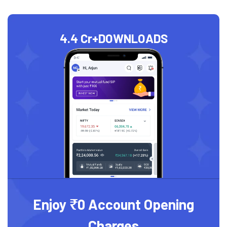
4.4 Cr+
DOWNLOADS
Enjoy ₹0 Account Opening
Charges