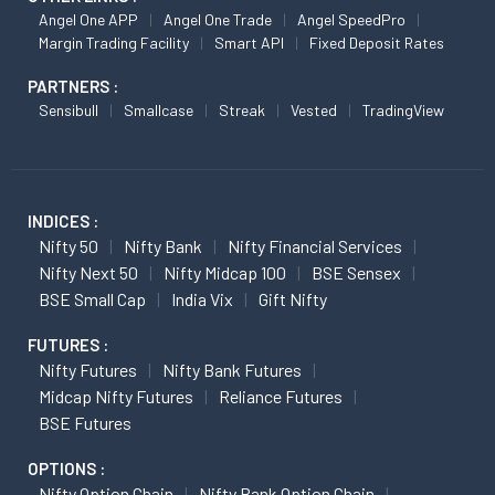
Angel One APP
Angel One Trade
Angel SpeedPro
Margin Trading Facility
Smart API
Fixed Deposit Rates
PARTNERS :
Sensibull
Smallcase
Streak
Vested
TradingView
INDICES :
Nifty 50
Nifty Bank
Nifty Financial Services
Nifty Next 50
Nifty Midcap 100
BSE Sensex
BSE Small Cap
India Vix
Gift Nifty
FUTURES :
Nifty Futures
Nifty Bank Futures
Midcap Nifty Futures
Reliance Futures
BSE Futures
OPTIONS :
Nifty Option Chain
Nifty Bank Option Chain