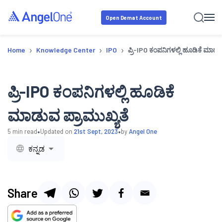
Open Demat Account
›
›
›
Home
Knowledge Center
IPO
ಪ್ರಿ-IPO ಕಂಪನಿಗಳಲ್ಲಿ ಹೂಡಿಕೆ ಮಾಡು
ಪ್ರಿ-IPO ಕಂಪನಿಗಳಲ್ಲಿ ಹೂಡಿಕೆ
ಮಾಡುವ ಪ್ರಾಮುಖ್ಯತೆ
•
•
5
min read
Updated on
21st Sept, 2023
by
Angel One
ಕನ್ನಡ
Share