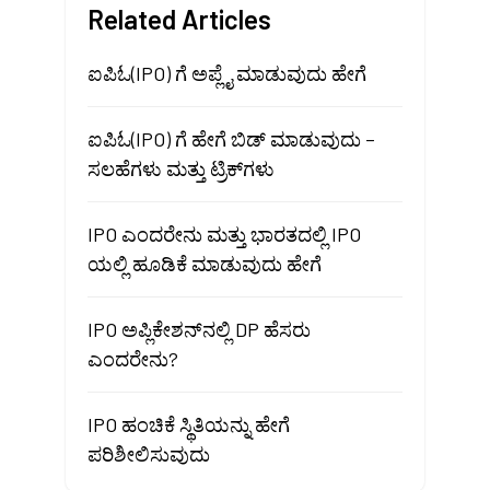
Related Articles
ಐಪಿಓ(IPO) ಗೆ ಅಪ್ಲೈ ಮಾಡುವುದು ಹೇಗೆ
ಐಪಿಓ(IPO) ಗೆ ಹೇಗೆ ಬಿಡ್ ಮಾಡುವುದು –
ಸಲಹೆಗಳು ಮತ್ತು ಟ್ರಿಕ್‌ಗಳು
IPO ಎಂದರೇನು ಮತ್ತು ಭಾರತದಲ್ಲಿ IPO
ಯಲ್ಲಿ ಹೂಡಿಕೆ ಮಾಡುವುದು ಹೇಗೆ
IPO ಅಪ್ಲಿಕೇಶನ್‌ನಲ್ಲಿ DP ಹೆಸರು
ಎಂದರೇನು?
IPO ಹಂಚಿಕೆ ಸ್ಥಿತಿಯನ್ನು ಹೇಗೆ
ಪರಿಶೀಲಿಸುವುದು