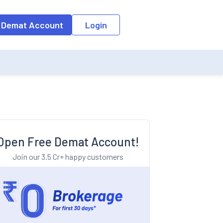
o the input field, the suggestion list will be updated as per the keyw
 Demat Account
Login
Open Free Demat Account!
Join our 3.5 Cr+ happy customers