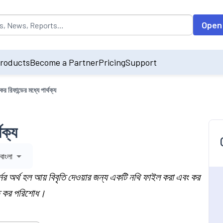
opulated by default on accessing the input field. On entering data int
Open
roducts
Become a Partner
Pricing
Support
কর রিফান্ডের মধ্যে পার্থক্য
থক্য
বাংলা
টার্নের অর্থ হল আয় বিবৃতি দেওয়ার জন্য একটি নথি ফাইল করা এবং কর
্ত কর পরিশোধ।