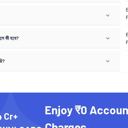
B
হলে কী হবে?
রি?
Enjoy ₹0 Accoun
4 Cr+
Charges