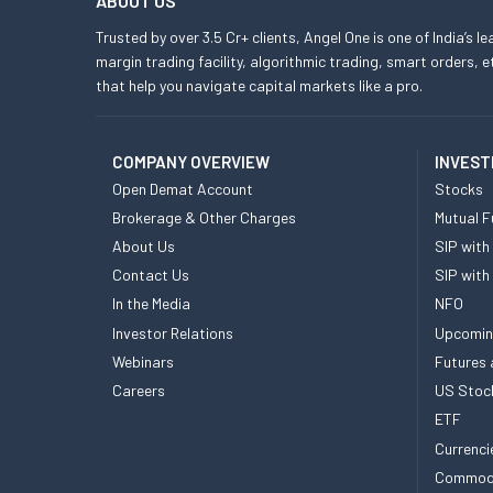
ABOUT US
Trusted by over 3.5 Cr+ clients, Angel One is one of India’s l
margin trading facility, algorithmic trading, smart orders
that help you navigate capital markets like a pro.
COMPANY OVERVIEW
INVEST
Open Demat Account
Stocks
Brokerage & Other Charges
Mutual F
About Us
SIP with
Contact Us
SIP with
In the Media
NFO
Investor Relations
Upcomin
Webinars
Futures 
Careers
US Stoc
ETF
Currenci
Commod