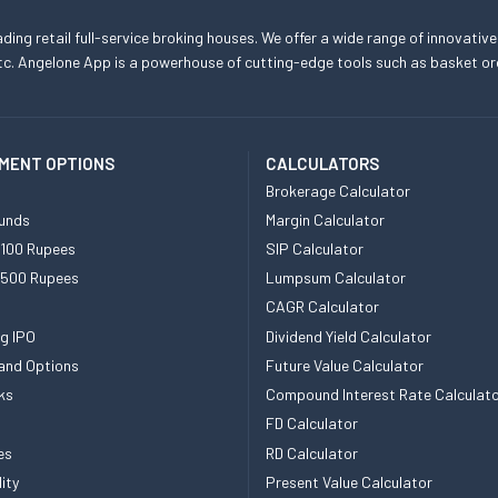
eading retail full-service broking houses. We offer a wide range of innovative
, etc. Angelone App is a powerhouse of cutting-edge tools such as basket
MENT OPTIONS
CALCULATORS
Brokerage Calculator
unds
Margin Calculator
 100 Rupees
SIP Calculator
 500 Rupees
Lumpsum Calculator
CAGR Calculator
g IPO
Dividend Yield Calculator
and Options
Future Value Calculator
ks
Compound Interest Rate Calculat
FD Calculator
es
RD Calculator
ity
Present Value Calculator