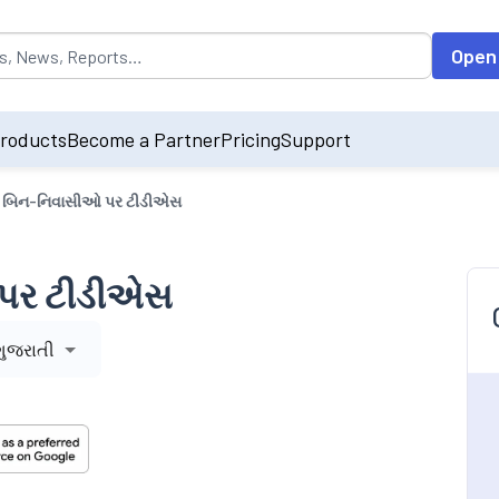
opulated by default on accessing the input field. On entering data int
Open
roducts
Become a Partner
Pricing
Support
- બિન-નિવાસીઓ પર ટીડીએસ
 પર ટીડીએસ
ગુજરાતી