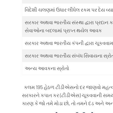
વિદેશી
ચલણમાં
ઉધાર
લીધેલ
રકમ
પર
દેય
વ્
સરકાર
અથવા
ભારતીય
સંસ્થા
દ્વારા
પ્રદાન
ક
સેવાઓના
બદલામાં
પ્રાપ્ત
થયેલ
આવક
સરકાર
અથવા
ભારતીય
કંપની
દ્વારા
ચૂકવવામા
સરકાર
અથવા
ભારતીય
સંબંધ
સિવાયના
સ્રો
અન્ય
આવકના
સ્રોતો
કલમ 195 હેઠળ
ટીડીએસનો
દર
જાણવો
મહત્વ
સરકારને
કપાત
કર (ટીડીએસ) ચૂકવવાની
સમય
કારણ
કે
જો
તમે
મોડા
છો, તો
તમને
દંડ
અને
અન