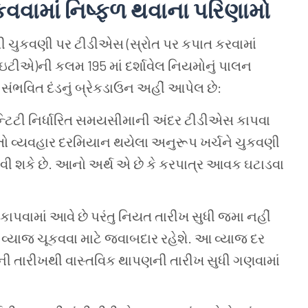
કવવામાં
નિષ્ફળ
થવાના
પરિણામો
ી
ચુકવણી
પર
ટીડીએસ (સ્રોત
પર
કપાત
કરવામાં
ઇટીએ)ની
કલમ 195 માં
દર્શાવેલ
નિયમોનું
પાલન
. સંભવિત
દંડનું
બ્રેકડાઉન
અહીં
આપેલ
છે:
ટિટી
નિર્ધારિત
સમયસીમાની
અંદર
ટીડીએસ
કાપવા
તો
વ્યવહાર
દરમિયાન
થયેલા
અનુરૂપ
ખર્ચને
ચુકવણી
વી
શકે
છે. આનો
અર્થ
એ
છે
કે
કરપાત્ર
આવક
ઘટાડવા
કાપવામાં
આવે
છે
પરંતુ
નિયત
તારીખ
સુધી
જમા
નહીં
વ્યાજ
ચૂકવવા
માટે
જવાબદાર
રહેશે. આ
વ્યાજ
દર
ની
તારીખથી
વાસ્તવિક
થાપણની
તારીખ
સુધી
ગણવામાં