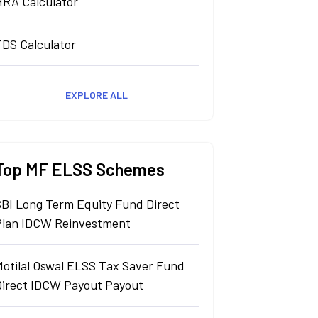
HRA Calculator
TDS Calculator
EXPLORE ALL
Top MF ELSS Schemes
SBI Long Term Equity Fund Direct
Plan IDCW Reinvestment
Motilal Oswal ELSS Tax Saver Fund
Direct IDCW Payout Payout