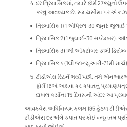
દર
ત્રિમાસિકમાં, તમારે
ફોર્મ 27ક્યુનો
ઉપ
કરવું
આવશ્યક
છે. સમયસીમા
પર
એક
ઝ
ત્રિમાસિક 1 (1 એપ્રિલ-30 જૂન): જુલાઈ 1
ત્રિમાસિક 2 (1 જુલાઈ-30 સપ્ટેમ્બર): ઑક
ત્રિમાસિક 3 (1લી
ઑક્ટોબર-31મી
ડિસેમ્
ત્રિમાસિક 4 (1લી
જાન્યુઆરી-31મી
માર્ચ
ટીડીએસ
રિટર્ન
ભર્યા
પછી, તમે
એનઆર
ફોર્મ 16એ
અથવા
કર
કપાતનું
પ્રમાણપત્
દાખલ
કર્યાના 15 દિવસની
અંદર
આ
પ્રમ
આવકવેરા
અધિનિયમ
કલમ 195 હેઠળ
ટીડીએ
ટીડીએસ
દર
અંગે
કપાત
પર
કોઈ
ન્યૂનતમ
પ્ર
બાદ
કરવી
જોઈએ.