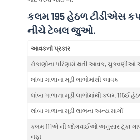
કલમ 195 હેઠળ
ટીડીએસ
કપ
નીચે
ટેબલ
જુઓ.
આવકનો
પ્રકાર
રોકાણોના
પરિણામે
થતી
આવક, ચુકવણીઓ
લાંબા
ગાળાના
મૂડી
લાભોમાંથી
આવક
લાંબા
ગાળાના
મૂડી
લાભોમાંથી
કલમ 115ઈ
હે
લાંબા
ગાળાના
મૂડી
લાભના
અન્ય
માર્ગો
કલમ 111એ
ની
જોગવાઈઓ
અનુસાર
ટૂંકા
ગા
નફા