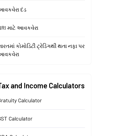
આવકવેરા દંડ
NRI માટે આવકવેરા
ારતમાં કોમોડિટી ટ્રેડિંગથી થતા નફા પર
આવકવેરા
Tax and Income Calculators
ratuity Calculator
GST Calculator