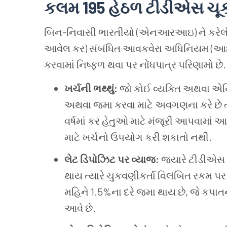
કલમ 195 હેઠળ
ટીડીએસ
ચૂ
બિન-નિવાસી
ભારતીયો (એનઆરઆઇ) ને
કરેલ
આવેલ
કર) સંબંધિત
આવકવેરા
અધિનિયમ (આ
કરવામાં
નિષ્ફળ
થવા
પર
નોંધપાત્ર
પરિણામો
છે
ખર્ચની
ભથ્થું:
જો
કોઈ
વ્યક્તિ
અથવા
એન્
અથવા
જમા
કરવા
માટે
અવગણના
કરે
છે
વર્ષમાં
કર
હેતુઓ
માટે
મંજૂરી
આપવામાં
આ
માટે
ખર્ચનો
ઉપયોગ
કરી
શકાતો
નથી.
લેટ
ડિપોઝિટ
પર
વ્યાજ:
જ્યારે
ટીડીએસ
થાય
ત્યારે
ચુકવણીકર્તા
વિલંબિત
રકમ
પર
મહિને 1.5%ના
દરે
જમા
થાય
છે, જે
કપાત
આવે
છે.