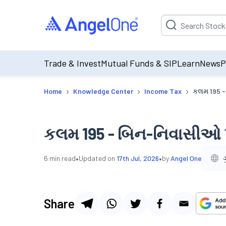
Suggestion will be p
Trade & Invest
Mutual Funds & SIP
Learn
News
P
›
›
›
Home
Knowledge Center
Income Tax
કલમ 195 
કલમ 195 - બિન-નિવાસીઓ
•
•
6
min read
Updated on
17th Jul, 2026
by
Angel One
Share