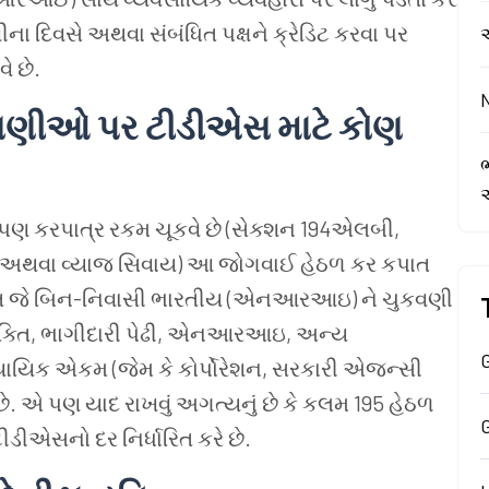
ણીના
દિવસે
અથવા
સંબંધિત
પક્ષને
ક્રેડિટ
કરવા
પર
ે
છે.
વણીઓ
પર
ટીડીએસ
માટે
કોણ
ભ
ઈપણ
કરપાત્ર
રકમ
ચૂકવે
છે (સેક્શન 194એલબી,
અથવા
વ્યાજ
સિવાય) આ
જોગવાઈ
હેઠળ
કર
કપાત
િ
જે
બિન-નિવાસી
ભારતીય (એનઆરઆઇ) ને
ચુકવણી
્તિ, ભાગીદારી
પેઢી, એનઆરઆઇ, અન્ય
G
યાયિક
એકમ (જેમ
કે
કોર્પોરેશન, સરકારી
એજન્સી
છે.
એ
પણ
યાદ
રાખવું
અગત્યનું
છે
કે
કલમ 195 હેઠળ
ટીડીએસનો
દર
નિર્ધારિત
કરે
છે.