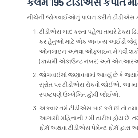
કલમ 195 ટીડીએસ
કપાત
મા
નીચેની
જોગવાઈઓનું
પાલન
કરીને
ટીડીએસ
ટીડીએસ
બાદ
કરતા
પહેલા
તમારે
ટેક્સ
ડિ
કર
હેતુઓ
માટે
એક
અનન્ય
આઈડી
જેવું
ઑનલાઇન
અથવા
ઑફલાઇન
મેળવી
શક
(કાયમી
એકાઉન્ટ
નંબર) અને
એનઆરઆ
જોગવાઈમાં
જણાવવામાં
આવ્યું
છે
કે
જ્યાર
સ્રોત
પર
ટીડીએસ
રોકવો
જોઈએ. આ
મા
સ્પષ્ટપણે
ઉલ્લેખિત
હોવી
જોઈએ.
એકવાર
તમે
ટીડીએસ
બાદ
કરો
છો
તો
તમા
આગામી
મહિનાની 7 મી
તારીખ
હોય
છે. ત
ફોર્મ
અથવા
ટીડીએસ
પેમેન્ટ
ફોર્મ
દ્વારા