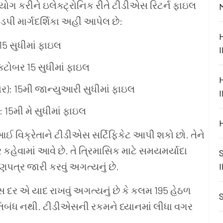
યોગ
કરીને
ઇલેક્ટ્રોનિક
રીતે
ટીડીએસ
રિટર્ન
ફાઇલ
ડપી
માર્ગદર્શિકા
અહીં
આપેલ
છે:
5 સુધીમાં
ફાઇલ
્ટોબર 15 સુધીમાં
ફાઇલ
બર): 15મી
જાન્યુઆરી
સુધીમાં
ફાઇલ
): 15મી
મે
સુધીમાં
ફાઇલ
આઈ
વિક્રેતાને
ટીડીએસ
સર્ટિફિકેટ
આપી
શકો
છો. તેને
ર
કહેવામાં
આવે
છે. તે
ત્રિમાસિક
માટે
સમયમર્યાદા
ાણપત્ર
જારી
કરવું
અગત્યનું
છે.
સ
દર
એ
યાદ
રાખવું
અગત્યનું
છે
કે
કલમ 195 હેઠળ
તિબંધ
નથી. ટીડીએસની
રકમને
ધ્યાનમાં
લીધા
વગર