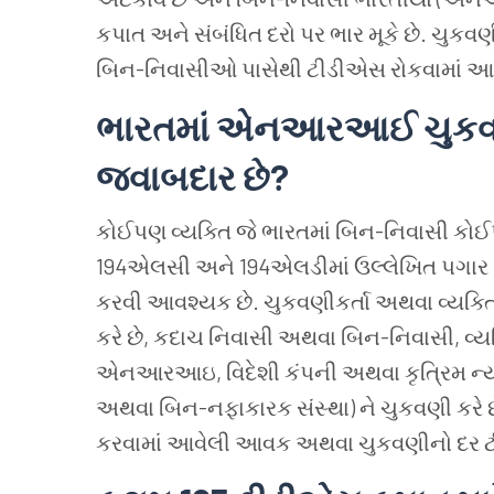
કપાત
અને
સંબંધિત
દરો
પર
ભાર
મૂકે
છે. ચુકવ
બિન-નિવાસીઓ
પાસેથી
ટીડીએસ
રોકવામાં
આવ
ભારતમાં
એનઆરઆઈ
ચુક
જવાબદાર
છે?
કોઈપણ
વ્યક્તિ
જે
ભારતમાં
બિન-નિવાસી
કો
194એલસી
અને 194એલડીમાં
ઉલ્લેખિત
પગાર
કરવી
આવશ્યક
છે.
ચુકવણીકર્તા
અથવા
વ્યક્ત
કરે
છે, કદાચ
નિવાસી
અથવા
બિન-નિવાસી, વ્યક
એનઆરઆઇ, વિદેશી
કંપની
અથવા
કૃત્રિમ
ન્
અથવા
બિન-નફાકારક
સંસ્થા) ને
ચુકવણી
કરે
કરવામાં
આવેલી
આવક
અથવા
ચુકવણીનો
દર