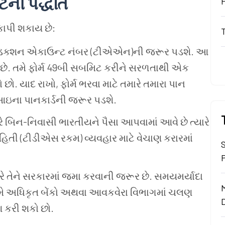
ટેની
પદ્ધતિ
કાપી
શકાય
છે:
ડક્શન
એકાઉન્ટ
નંબર (ટીએએન)ની
જરૂર
પડશે. આ
છે. તમે
ફોર્મ 49બી
સબમિટ
કરીને
સરળતાથી
એક
ો
છો. યાદ
રાખો, ફોર્મ
ભરવા
માટે
તમારે
તમારા
પાન
ઇના
પાનકાર્ડની
જરૂર
પડશે.
ે
બિન-નિવાસી
ભારતીયને
પૈસા
આપવામાં
આવે
છે
ત્યારે
હિતી (ટીડીએસ
રકમ) વ્યવહાર
માટે
વેચાણ
કરારમાં
રે
તેને
સરકારમાં
જમા
કરવાની
જરૂર
છે. સમયમર્યાદા
મે
અધિકૃત
બેંકો
અથવા
આવકવેરા
વિભાગમાં
ચલણ
આ
કરી
શકો
છો.