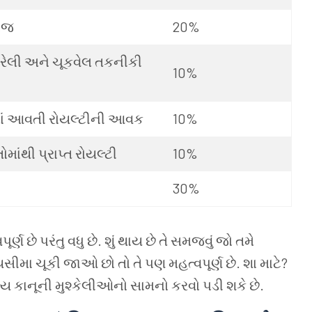
યાજ
20%
રેલી
અને
ચૂકવેલ
તકનીકી
10%
ં
આવતી
રોયલ્ટીની
આવક
10%
તોમાંથી
પ્રાપ્ત
રોયલ્ટી
10%
30%
પૂર્ણ
છે
પરંતુ
વધુ
છે. શું
થાય
છે
તે
સમજવું
જો
તમે
સીમા
ચૂકી
જાઓ
છો
તો
તે
પણ
મહત્વપૂર્ણ
છે. શા
માટે?
્ય
કાનૂની
મુશ્કેલીઓનો
સામનો
કરવો
પડી
શકે
છે.