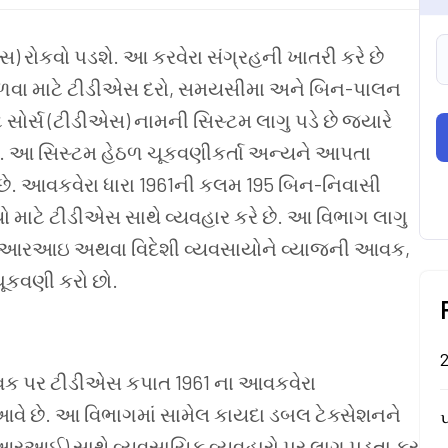
સ) રોકવો
પડશે. આ
કરવેરા
સંગ્રહની
ખાતરી
કરે
છે
ળવા
માટે
ટીડીએસ
દરો, સમયસીમા
અને
બિન-પાલન
ટ
સોર્સ (ટીડીએસ) નામની
સિસ્ટમ
લાગુ
પડે
છે
જ્યારે
ે. આ
સિસ્ટમ
હેઠળ
ચૂકવણીકર્તા
અન્યને
આપતા
છે.
આવકવેરા
ધારા 1961ની
કલમ 195 બિન-નિવાસી
યો
માટે
ટીડીએસ
સાથે
વ્યવહાર
કરે
છે. આ
વિભાગ
લાગુ
એનઆરઆઇ
અથવા
વિદેશી
વ્યવસાયોને
વ્યાજની
આવક,
ચૂકવણી
કરો
છો.
2
વક
પર
ટીડીએસ
કપાત 1961 ના
આવકવેરા
આવે
છે. આ
વિભાગમાં
સામેલ
કાયદા
ડબલ
ટેક્સેશનને
પ
આરઆઈ) સાથે
વ્યવસાયિક
વ્યવહારો
પર
લાગુ
પડતા
કર