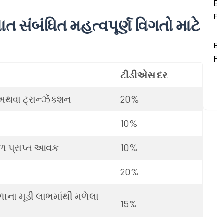
B
ાત
સંબંધિત
મહત્વપૂર્ણ
વિગતો
માટે
ટીડીએસ
દર
અથવા
ટ્રાન્ઝૅક્શન
20%
10%
ઠળ
પ્રાપ્ત
આવક
10%
20%
ળાના
મૂડી
લાભમાંથી
મળેલા
15%