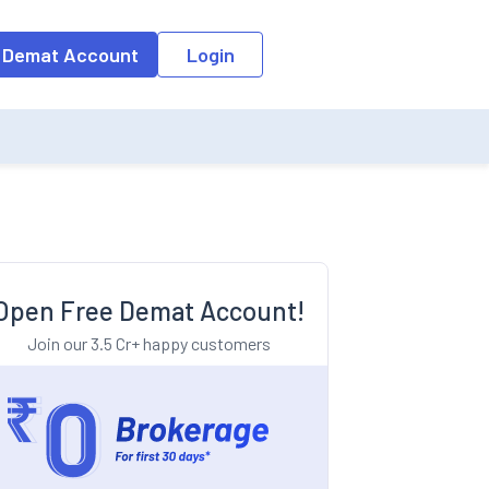
o the input field, the suggestion list will be updated as per the keyw
 Demat Account
Login
Open Free Demat Account!
Join our 3.5 Cr+ happy customers