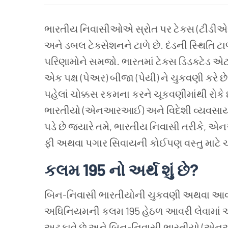
ભારતીય
નિવાસીઓએ
સ્રોત
પર
ટેક્સ (ટીડીએ
અને
ડબલ
ટેક્સેશનને
ટાળે
છે. દંડની
સ્થિતિ
ટા
પરિણામોને
સમજો.
ભારતમાં
ટેક્સ
ડિડક્ટેડ
એ
એક
પક્ષ (પેઅર) બીજા (પેયી) ને
ચુકવણી
કરે
છ
પહેલાં
ચોક્કસ
રકમના
કરને
ચૂકવણીમાંથી
રોકે
ભારતીયો (એનઆરઆઈ) અને
વિદેશી
વ્યવસા
પડે
છે
જ્યારે
તમે, ભારતીય
નિવાસી
તરીકે, 
ફી
અથવા
પગાર
સિવાયની
કોઈપણ
વસ્તુ
માટે
કલમ 195 નો
અર્થ
શું
છે?
બિન-નિવાસી
ભારતીયોની
ચુકવણી
અથવા
આ
અધિનિયમની
કલમ 195 હેઠળ
આવરી
લેવામાં
અટકાવે
છે
અને
બિન-નિવાસી
ભારતીયો (એન