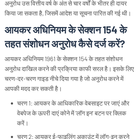
अनुरोध
उस
वित्तीय
वर्ष
के
अंत
से
चार
वर्षों
के
भीतर
ही
दायर
किया
जा
सकता
है, जिसमें
आदेश
या
सूचना
पारित
की
गई
थी।
आयकर
अधिनियम
के
सेक्शन 154 के
तहत
संशोधन
अनुरोध
कैसे
दर्ज
करें?
आयकर
अधिनियम 1961 के
सेक्शन 154 के
तहत
संशोधन
अनुरोध
दाखिल
करने
की
प्रक्रिया
काफी
सरल
है।
इसके
लिए
चरण-दर-चरण
गाइड
नीचे
दिया
गया
है
जो
अनुरोध
करने
में
आपकी
मदद
कर
सकती
है।
चरण 1: आयकर
के
आधिकारिक
वेबसाइट
पर
जाएं
और
वेबपेज
के
ऊपरी
दाएं
कोने
में 'लॉग
इन' बटन
पर
क्लिक
करें।
चरण 2: आयकर
ई-फाइलिंग
अकाउंट
में
लॉग-इन
करने