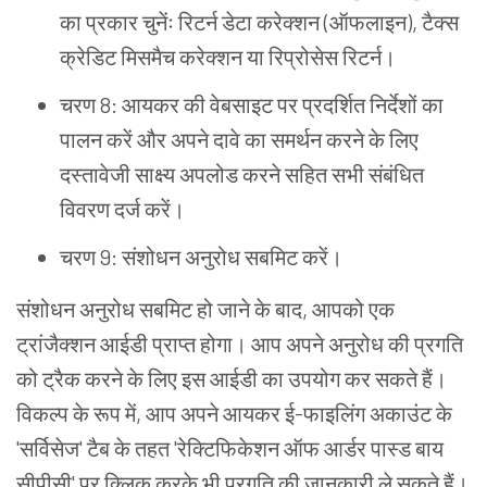
का
प्रकार
चुनेंः
रिटर्न
डेटा
करेक्शन (ऑफलाइन), टैक्स
क्रेडिट
मिसमैच
करेक्शन
या
रिप्रोसेस
रिटर्न।
चरण 8: आयकर
की
वेबसाइट
पर
प्रदर्शित
निर्देशों
का
पालन
करें
और
अपने
दावे
का
समर्थन
करने
के
लिए
दस्तावेजी
साक्ष्य
अपलोड
करने
सहित
सभी
संबंधित
विवरण
दर्ज
करें।
चरण 9: संशोधन
अनुरोध
सबमिट
करें।
संशोधन
अनुरोध
सबमिट
हो
जाने
के
बाद, आपको
एक
ट्रांजैक्शन
आईडी
प्राप्त
होगा।
आप
अपने
अनुरोध
की
प्रगति
को
ट्रैक
करने
के
लिए
इस
आईडी
का
उपयोग
कर
सकते
हैं।
विकल्प
के
रूप
में, आप
अपने
आयकर
ई-फाइलिंग
अकाउंट
के
'सर्विसेज' टैब
के
तहत 'रेक्टिफिकेशन
ऑफ
आर्डर
पास्ड
बाय
सीपीसी' पर
क्लिक
करके
भी
प्रगति
की
जानकारी
ले
सकते
हैं।