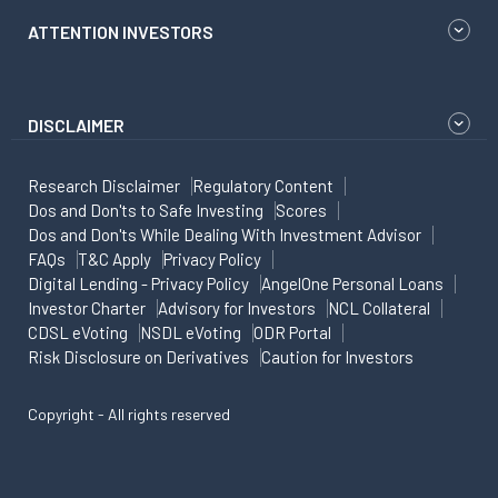
ATTENTION INVESTORS
DISCLAIMER
Research Disclaimer
Regulatory Content
Dos and Don'ts to Safe Investing
Scores
Dos and Don'ts While Dealing With Investment Advisor
FAQs
T&C Apply
Privacy Policy
Digital Lending - Privacy Policy
AngelOne Personal Loans
Investor Charter
Advisory for Investors
NCL Collateral
CDSL eVoting
NSDL eVoting
ODR Portal
Risk Disclosure on Derivatives
Caution for Investors
Copyright - All rights reserved