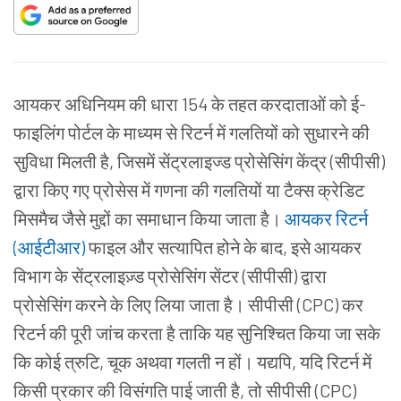
आयकर
अधिनियम
की
धारा 154 के
तहत
करदाताओं
को
ई-
फाइलिंग
पोर्टल
के
माध्यम
से
रिटर्न
में
गलतियों
को
सुधारने
की
सुविधा
मिलती
है, जिसमें
सेंट्रलाइज्ड
प्रोसेसिंग
केंद्र (सीपीसी)
द्वारा
किए
गए
प्रोसेस
में
गणना
की
गलतियों
या
टैक्स
क्रेडिट
मिसमैच
जैसे
मुद्दों
का
समाधान
किया
जाता
है।
आयकर
रिटर्न
(आईटीआर)
फाइल
और
सत्यापित
होने
के
बाद, इसे
आयकर
विभाग
के
सेंट्रलाइज़्ड
प्रोसेसिंग
सेंटर (सीपीसी) द्वारा
प्रोसेसिंग
करने
के
लिए
लिया
जाता
है।
सीपीसी (CPC) कर
रिटर्न
की
पूरी
जांच
करता
है
ताकि
यह
सुनिश्चित
किया
जा
सके
कि
कोई
त्रुटि, चूक
अथवा
गलती
न
हों।
यद्यपि, यदि
रिटर्न
में
किसी
प्रकार
की
विसंगति
पाई
जाती
है, तो
सीपीसी (CPC)