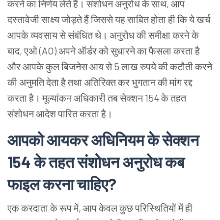
करने
का
निर्णय
लेते
हैं।
संशोधन
अनुरोध
के
साथ, आप
दस्तावेजी
साक्ष्य
जोड़ते
हैं
जिससे
यह
साबित
होता
ही
कि
ये
खर्च
आपके
व्यवसाय
से
संबंधित
थे।
अनुरोध
की
समीक्षा
करने
के
बाद, एओ (AO) अपने
ऑर्डर
को
सुधारने
का
फैसला
करता
है
और
आपके
कुल
बिजनेस
आय
से 5 लाख
रुपये
की
कटौती
करने
की
अनुमति
देता
है
तथा
अतिरिक्त
कर
भुगतान
की
मांग
रद्द
करता
है।
मूल्यांकन
अधिकारी
तब
सेक्शन 154 के
तहत
संशोधन
आदेश
पारित
करता
है।
आपको
आयकर
अधिनियम
के
सेक्शन
154 के
तहत
संशोधन
अनुरोध
कब
फाइल
करना
चाहिए?
एक
करदाता
के
रूप
में, आप
केवल
कुछ
परिस्थितियों
में
ही