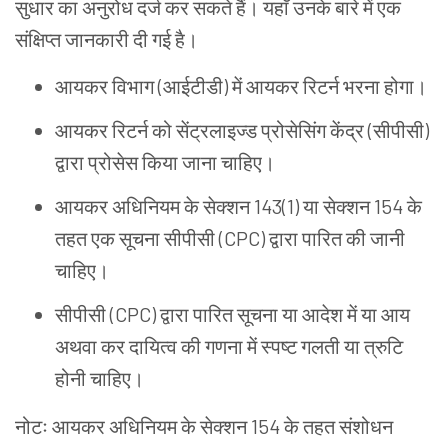
सुधार
का
अनुरोध
दर्ज
कर
सकते
हैं।
यहाँ
उनके
बारे
में
एक
संक्षिप्त
जानकारी
दी
गई
है।
आयकर
विभाग (आईटीडी) में
आयकर
रिटर्न
भरना
होगा।
आयकर
रिटर्न
को
सेंट्रलाइज्ड
प्रोसेसिंग
केंद्र (सीपीसी)
द्वारा
प्रोसेस
किया
जाना
चाहिए।
आयकर
अधिनियम
के
सेक्शन 143(1) या
सेक्शन 154 के
तहत
एक
सूचना
सीपीसी (CPC) द्वारा
पारित
की
जानी
चाहिए।
सीपीसी (CPC) द्वारा
पारित
सूचना
या
आदेश
में
या
आय
अथवा
कर
दायित्व
की
गणना
में
स्पष्ट
गलती
या
त्रुटि
होनी
चाहिए।
नोटः
आयकर
अधिनियम
के
सेक्शन 154 के
तहत
संशोधन