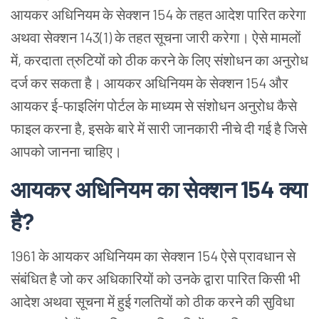
आयकर
अधिनियम
के
सेक्शन 154 के
तहत
आदेश
पारित
करेगा
अथवा
सेक्शन 143(1) के
तहत
सूचना
जारी
करेगा।
ऐसे
मामलों
में, करदाता
त्रुटियों
को
ठीक
करने
के
लिए
संशोधन
का
अनुरोध
दर्ज
कर
सकता
है।
आयकर
अधिनियम
के
सेक्शन 154 और
आयकर
ई-फाइलिंग
पोर्टल
के
माध्यम
से
संशोधन
अनुरोध
कैसे
फाइल
करना
है, इसके
बारे
में
सारी
जानकारी
नीचे
दी
गई
है
जिसे
आपको
जानना
चाहिए।
आयकर
अधिनियम
का
सेक्शन 154 क्या
है?
1961 के
आयकर
अधिनियम
का
सेक्शन 154 ऐसे
प्रावधान
से
संबंधित
है
जो
कर
अधिकारियों
को
उनके
द्वारा
पारित
किसी
भी
आदेश
अथवा
सूचना
में
हुई
गलतियों
को
ठीक
करने
की
सुविधा