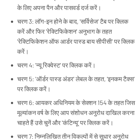
के
लिए
अपना
पैन
और
पासवर्ड
दर्ज
करें।
चरण 3: लॉग-इन
होने
के
बाद, 'सर्विसेज' टैब
पर
क्लिक
करें
और
फिर 'रेक्टिफिकेशन' अनुभाग
के
तहत
'रेक्टिफिकेशन
ऑफ
आर्डर
पास्ड
बाय
सीपीसी' पर
क्लिक
करें।
चरण 4: 'न्यू
रिक्वेस्ट' पर
क्लिक
करें।
चरण 5: 'ऑर्डर
पास्ड
अंडर' लेबल
के
तहत, 'इनकम
टैक्स'
पर
क्लिक
करें।
चरण 6: आयकर
अधिनियम
के
सेक्शन 154 के
तहत
जिस
मूल्यांकन
वर्ष
के
लिए
आप
संशोधन
अनुरोध
दाखिल
करना
चाहते
हैं
उसे
चुनें
और 'कंटिन्यू' पर
क्लिक
करें।
चरण 7: निम्नलिखित
तीन
विकल्पों
में
से
सुधार
अनुरोध