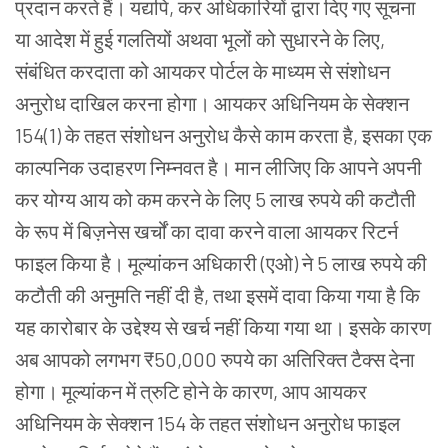
प्रदान
करते
हैं।
यद्यपि, कर
अधिकारियों
द्वारा
दिए
गए
सूचना
या
आदेश
में
हुई
गलतियों
अथवा
भूलों
को
सुधारने
के
लिए,
संबंधित
करदाता
को
आयकर
पोर्टल
के
माध्यम
से
संशोधन
अनुरोध
दाखिल
करना
होगा।
आयकर
अधिनियम
के
सेक्शन
154(1) के
तहत
संशोधन
अनुरोध
कैसे
काम
करता
है, इसका
एक
काल्पनिक
उदाहरण
निम्नवत
है।
मान
लीजिए
कि
आपने
अपनी
कर
योग्य
आय
को
कम
करने
के
लिए 5 लाख
रुपये
की
कटौती
के
रूप
में
बिज़नेस
खर्चों
का
दावा
करने
वाला
आयकर
रिटर्न
फाइल
किया
है।
मूल्यांकन
अधिकारी (एओ) ने 5 लाख
रुपये
की
कटौती
की
अनुमति
नहीं
दी
है, तथा
इसमें
दावा
किया
गया
है
कि
यह
कारोबार
के
उद्देश्य
से
खर्च
नहीं
किया
गया
था।
इसके
कारण
अब
आपको
लगभग ₹50,000 रुपये
का
अतिरिक्त
टैक्स
देना
होगा।
मूल्यांकन
में
त्रुटि
होने
के
कारण, आप
आयकर
अधिनियम
के
सेक्शन 154 के
तहत
संशोधन
अनुरोध
फाइल