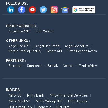
FOLLOW US :
GROUP WEBSITES :
Angel One AMC
Ionic Wealth
OTHER LINKS :
Angel One APP
Angel One Trade
Angel SpeedPro
Margin Trading Facility
Smart API
Fixed Deposit Rates
PARTNERS :
Sensibull
Smallcase
Streak
Vested
TradingView
INDICES :
Nifty 50
Nifty Bank
Nifty Financial Services
Nifty Next 50
Nifty Midcap 100
BSE Sensex
BSE Small Cap
India Vix
Gift Nifty