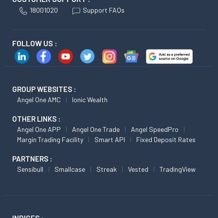
18001020
Support FAQs
FOLLOW US :
GROUP WEBSITES :
Angel One AMC
Ionic Wealth
OTHER LINKS :
Angel One APP
Angel One Trade
Angel SpeedPro
Margin Trading Facility
Smart API
Fixed Deposit Rates
PARTNERS :
Sensibull
Smallcase
Streak
Vested
TradingView