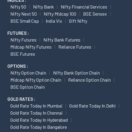
INDICES :
Nifty 50
Nifty Bank
Nifty Financial Services
Nifty Next 50
Nifty Midcap 100
BSE Sensex
BSE Small Cap
India Vix
Gift Nifty
FUTURES :
Nifty Futures
Nifty Bank Futures
Midcap Nifty Futures
Reliance Futures
BSE Futures
OPTIONS :
Nifty Option Chain
Nifty Bank Option Chain
Midcap Nifty Option Chain
Reliance Option Chain
BSE Option Chain
GOLD RATES :
Gold Rate Today In Mumbai
Gold Rate Today In Delhi
Gold Rate Today In Chennai
Gold Rate Today In Hyderabad
Gold Rate Today In Bangalore