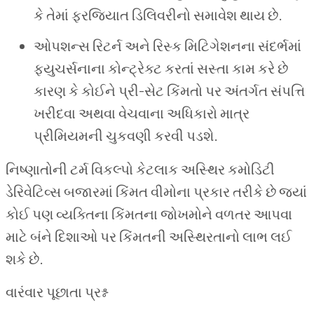
કે તેમાં ફરજિયાત ડિલિવરીનો સમાવેશ થાય છે.
ઓપશન્સ રિટર્ન અને રિસ્ક મિટિગેશનના સંદર્ભમાં
ફ્યુચર્સનાના કોન્ટ્રેક્ટ કરતાં સસ્તા કામ કરે છે
કારણ કે કોઈને પ્રી-સેટ કિંમતો પર અંતર્ગત સંપત્તિ
ખરીદવા અથવા વેચવાના અધિકારો માત્ર
પ્રીમિયમની ચુકવણી કરવી પડશે.
નિષ્ણાતોની ટર્મ વિકલ્પો કેટલાક અસ્થિર કમોડિટી
ડેરિવેટિવ્સ બજારમાં કિંમત વીમોના પ્રકાર તરીકે છે જ્યાં
કોઈ પણ વ્યક્તિના કિંમતના જોખમોને વળતર આપવા
માટે બંને દિશાઓ પર કિંમતની અસ્થિરતાનો લાભ લઈ
શકે છે.
વારંવાર પૂછાતા પ્રશ્ન