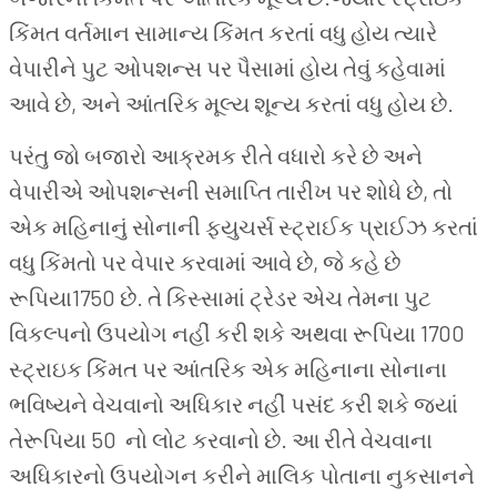
કિંમત વર્તમાન સામાન્ય કિંમત કરતાં વધુ હોય ત્યારે
વેપારીને પુટ ઓપશન્સ પર પૈસામાં હોય તેવું કહેવામાં
આવે છે, અને આંતરિક મૂલ્ય શૂન્ય કરતાં વધુ હોય છે.
પરંતુ જો બજારો આક્રમક રીતે વધારો કરે છે અને
વેપારીએ ઓપશન્સની સમાપ્તિ તારીખ પર શોધે છે, તો
એક મહિનાનું સોનાની ફ્યુચર્સ સ્ટ્રાઈક પ્રાઈઝ કરતાં
વધુ કિંમતો પર વેપાર કરવામાં આવે છે, જે કહે છે
રૂપિયા1750 છે. તે કિસ્સામાં ટ્રેડર એચ તેમના પુટ
વિકલ્પનો ઉપયોગ નહીં કરી શકે અથવા રૂપિયા 1700
સ્ટ્રાઇક કિંમત પર આંતરિક એક મહિનાના સોનાના
ભવિષ્યને વેચવાનો અધિકાર નહીં પસંદ કરી શકે જ્યાં
તેરૂપિયા 50 નો લોટ કરવાનો છે. આ રીતે વેચવાના
અધિકારનો ઉપયોગન કરીને માલિક પોતાના નુકસાનને