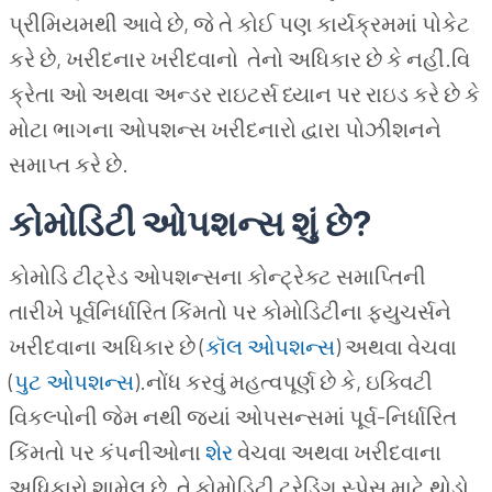
પ્રીમિયમથી આવે છે, જે તે કોઈ પણ કાર્યક્રમમાં પોકેટ
કરે છે, ખરીદનાર ખરીદવાનો તેનો અધિકાર છે કે નહીં.વિ
ક્રેતા ઓ અથવા અન્ડર રાઇટર્સ ધ્યાન પર રાઇડ કરે છે કે
મોટા ભાગના ઓપશન્સ ખરીદનારો દ્વારા પોઝીશનને
સમાપ્ત કરે છે.
કોમોડિટી ઓપશન્સ શું છે?
કોમોડિ ટીટ્રેડ ઓપશન્સના કોન્ટ્રેક્ટ સમાપ્તિની
તારીખે પૂર્વનિર્ધારિત કિંમતો પર કોમોડિટીના ફ્યુચર્સને
ખરીદવાના અધિકાર છે (
કૉલ ઓપશન્સ
) અથવા વેચવા
(
પુટ ઓપશન્સ
).નોંધ કરવું મહત્વપૂર્ણ છે કે, ઇક્વિટી
વિકલ્પોની જેમ નથી જ્યાં ઓપસન્સમાં પૂર્વ-નિર્ધારિત
કિંમતો પર કંપનીઓના
શેર
વેચવા અથવા ખરીદવાના
અધિકારો શામેલ છે, તે કોમોડિટી ટ્રેડિંગ સ્પેસ માટે થોડો