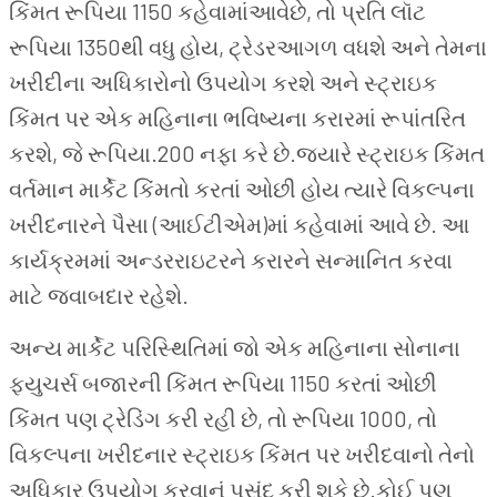
કિંમત રૂપિયા 1150 કહેવામાંઆવેછે, તો પ્રતિ લૉટ
રૂપિયા 1350થી વધુ હોય, ટ્રેડરઆગળ વધશે અને તેમના
ખરીદીના અધિકારોનો ઉપયોગ કરશે અને સ્ટ્રાઇક
કિંમત પર એક મહિનાના ભવિષ્યના કરારમાં રૂપાંતરિત
કરશે, જે રૂપિયા.200 નફા કરે છે.જ્યારે સ્ટ્રાઇક કિંમત
વર્તમાન માર્કેટ કિંમતો કરતાં ઓછી હોય ત્યારે વિકલ્પના
ખરીદનારને પૈસા (આઈટીએમ)માં કહેવામાં આવે છે. આ
કાર્યક્રમમાં અન્ડરરાઇટરને કરારને સન્માનિત કરવા
માટે જવાબદાર રહેશે.
અન્ય માર્કેટ પરિસ્થિતિમાં જો એક મહિનાના સોનાના
ફ્યુચર્સ બજારની કિંમત રૂપિયા 1150 કરતાં ઓછી
કિંમત પણ ટ્રેડિંગ કરી રહી છે, તો રૂપિયા 1000, તો
વિકલ્પના ખરીદનાર સ્ટ્રાઇક કિંમત પર ખરીદવાનો તેનો
અધિકાર ઉપયોગ કરવાનું પસંદ કરી શકે છે.કોઈ પણ