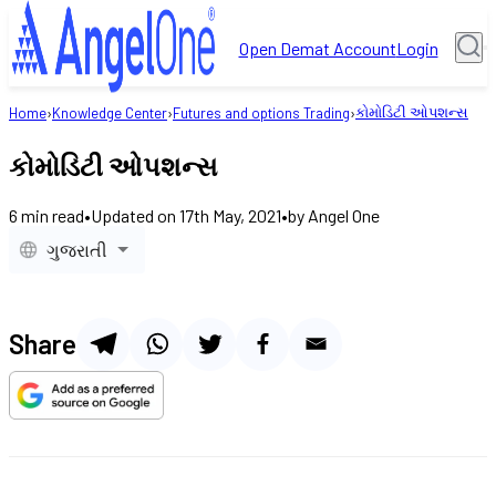
Open Demat Account
Login
કોમોડિટી ઓપશન્સ
Home
›
Knowledge Center
›
Futures and options Trading
›
કોમોડિટી ઓપશન્સ
6
min read
•
Updated on
17th May, 2021
•
by
Angel One
ગુજરાતી
Share