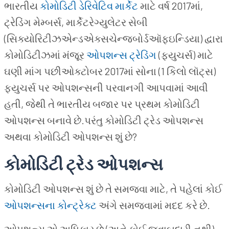
ભારતીય
કોમોડિટી ડેરિવેટિવ માર્કેટ
માટે વર્ષ 2017માં,
ટ્રેડિંગ મેમ્બર્સ, માર્કેટરેગ્યુલેટર સેબી
(સિક્યોરિટીઝએન્ડએક્સચેન્જબોર્ડઑફઇન્ડિયા) દ્વારા
કોમોડિટીઝમાં મંજૂર
ઓપશન્સ ટ્રેડિંગ
(ફ્યુચર્સ) માટે
ઘણી માંગ પછીઓક્ટોબર 2017માં સોના (1 કિલો લૉટ્સ)
ફ્યુચર્સ પર ઓપશન્સની પરવાનગી આપવામાં આવી
હતી, જેથી તે ભારતીય બજાર પર પ્રથમ કોમોડિટી
ઓપશન્સ બનાવે છે.પરંતુ કોમોડિટી ટ્રેડ ઓપશન્સ
અથવા કોમોડિટી ઓપશન્સ શું છે?
કોમોડિટી ટ્રેડ ઓપશન્સ
કોમોડિટી ઓપશન્સ શું છે તે સમજવા માટે, તે પહેલાં કોઈ
ઓપશન્સના કોન્ટ્રેક્ટ
અંગે સમજવામાં મદદ કરે છે.
ઓપશન્સ એ અધિકાર છે (અને કોઈ જવાબદારી નથી)