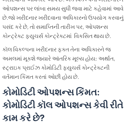
ઓપશન્સ પર લાંબા સમય સુધી જવા માટે કહેવામાં આવે
છે.જો ખરીદનાર ખરીદવાના અધિકારનો ઉપયોગ કરવાનું
પસંદ કરે છે, તો સમાપ્તિની તારીખ પર, ઓપશન્સ
કોન્ટ્રેક્ટ ફ્યુચર્સ કોન્ટ્રેક્ટમાં વિકસિત થાય છે.
કૉલ વિકલ્પના ખરીદનાર ફક્ત તેના અધિકારને જ
અમલમાં મૂકશે જ્યારે આંતરિક મૂલ્ય હોય; અર્થાત,
સ્ટ્રાઇક પ્રાઈઝ કોમોડિટી ફ્યુચર્સ કોન્ટ્રેક્ટની
વર્તમાન કિંમત કરતાં ઓછી હોય છે.
કોમોડિટી ઓપશન્સ કિંમત:
કોમોડિટી કૉલ ઓપશન્સ કેવી રીતે
કામ કરે છે?