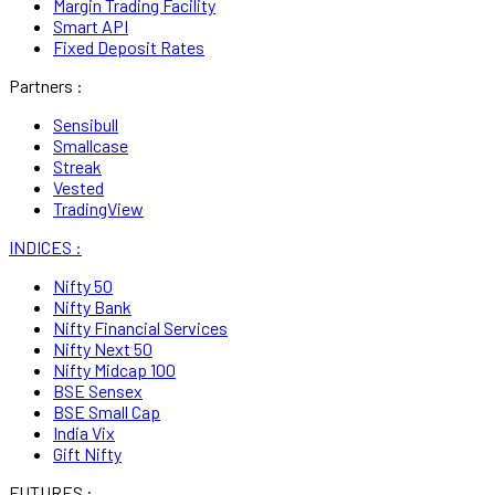
Margin Trading Facility
Smart API
Fixed Deposit Rates
Partners :
Sensibull
Smallcase
Streak
Vested
TradingView
INDICES :
Nifty 50
Nifty Bank
Nifty Financial Services
Nifty Next 50
Nifty Midcap 100
BSE Sensex
BSE Small Cap
India Vix
Gift Nifty
FUTURES :