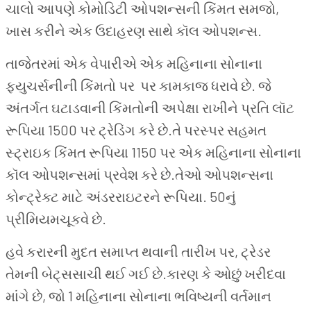
ચાલો આપણે કોમોડિટી ઓપશન્સની કિંમત સમજો,
ખાસ કરીને એક ઉદાહરણ સાથે કૉલ ઓપશન્સ.
તાજેતરમાં એક વેપારીએ એક મહિનાના સોનાના
ફ્યુચર્સનીની કિંમતો પર પર કામકાજ ધરાવે છે. જે
અંતર્ગત ઘટાડવાની કિંમતોની અપેક્ષા રાખીને પ્રતિ લૉટ
રૂપિયા 1500 પર ટ્રેડિંગ કરે છે.તે પરસ્પર સહમત
સ્ટ્રાઇક કિંમત રૂપિયા 1150 પર એક મહિનાના સોનાના
કૉલ ઓપશન્સમાં પ્રવેશ કરે છે.તેઓ ઓપશન્સના
કોન્ટ્રેક્ટ માટે અંડરરાઇટરને રૂપિયા. 50નું
પ્રીમિયમચૂકવે છે.
હવે કરારની મુદત સમાપ્ત થવાની તારીખ પર, ટ્રેડર
તેમની બેટ્સસાચી થઈ ગઈ છે.કારણ કે ઓછું ખરીદવા
માંગે છે, જો 1 મહિનાના સોનાના ભવિષ્યની વર્તમાન