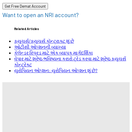
Want to open an NRI account?
Related Articles
ફ્યુચર્સ/ફ્યુચર્સ કૉન્ટ્રાક્ટ શું છે
ઓટીસી ઓપ્શનની વ્યાખ્યા
કેલેન્ડર સ્પ્રિડ માટે એક વ્યાપક માર્ગદર્શિકા
વેપાર માટે શ્રેષ્ઠ ભવિષ્યના કરારો ટ્રેડ કરવા માટે શ્રેષ્ઠ ફ્યુચર્સ
કોન્ટ્રેક્ટ
યુરોપિયન ઓપ્શન: યુરોપિયન ઓપ્શન શું છે?