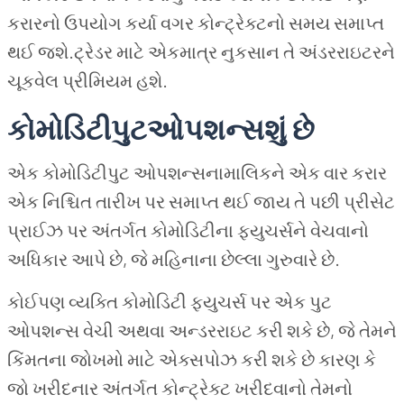
કરારનો ઉપયોગ કર્યા વગર કોન્ટ્રેક્ટનો સમય સમાપ્ત
થઈ જશે.ટ્રેડર માટે એકમાત્ર નુકસાન તે અંડરરાઇટરને
ચૂકવેલ પ્રીમિયમ હશે.
કોમોડિટીપુટઓપશન્સશું છે
એક કોમોડિટીપુટ ઓપશન્સનામાલિકને એક વાર કરાર
એક નિશ્ચિત તારીખ પર સમાપ્ત થઈ જાય તે પછી પ્રીસેટ
પ્રાઈઝ પર અંતર્ગત કોમોડિટીના ફ્યુચર્સને વેચવાનો
અધિકાર આપે છે, જે મહિનાના છેલ્લા ગુરુવારે છે.
કોઈપણ વ્યક્તિ કોમોડિટી ફ્યુચર્સ પર એક પુટ
ઓપશન્સ વેચી અથવા અન્ડરરાઇટ કરી શકે છે, જે તેમને
કિંમતના જોખમો માટે એક્સપોઝ કરી શકે છે કારણ કે
જો ખરીદનાર અંતર્ગત કોન્ટ્રેક્ટ ખરીદવાનો તેમનો