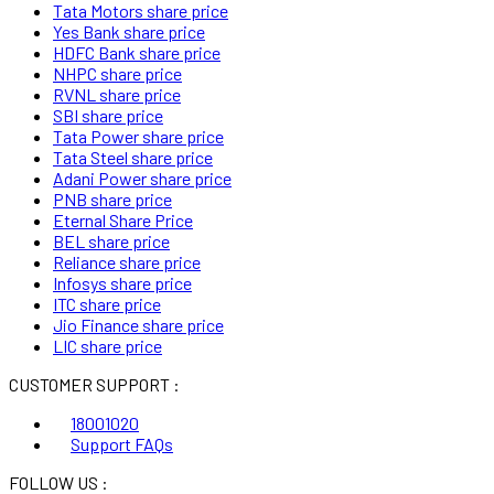
Tata Motors share price
Yes Bank share price
HDFC Bank share price
NHPC share price
RVNL share price
SBI share price
Tata Power share price
Tata Steel share price
Adani Power share price
PNB share price
Eternal Share Price
BEL share price
Reliance share price
Infosys share price
ITC share price
Jio Finance share price
LIC share price
CUSTOMER SUPPORT :
18001020
Support FAQs
FOLLOW US :