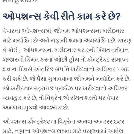
ઓપશન્સ કેવી રીતે કામ કરે છે?
વેપારના ઓપશન્સમાં, જોખમ ઓપશન્સના ખરીદનાર
માટે મર્યાદિત છે અને નફાની ક્ષમતા અમર્યાદિત છે. કારણ
કે કોઈ , ઓપશન્સના ખરીદનાર કરારની કિંમત વર્તમાન
બજારની કિંમત કરતાં ઓછી હોય તો કોન્ટ્રેક્ટ સમાપ્ત
થવાના દિવસે આંતરિક સંપત્તિ ખરીદવાનો અધિકાર પસંદ
કરી શકે છે, જે પૈસા ગુમાવવાના જોખમને મર્યાદિત કરે છે.
જો ખરીદનાર સ્ટ્રાઇક પ્રાઈઝ પર ખરીદવાનો અધિકાર
વ્યવહાર કરે છે, તો વિક્રેતાએ સંમત શરતો પર વેપાર
અમલમાં મુકવો આવશ્યક છે.
ઓપશન્સ કોન્ટ્રેક્ટના વિક્રેતા અથવા અન્ડરરાઇટર
માટે, નફાના ઓપશન્સ લખવા માટે વસૂલવામાં આવેલ