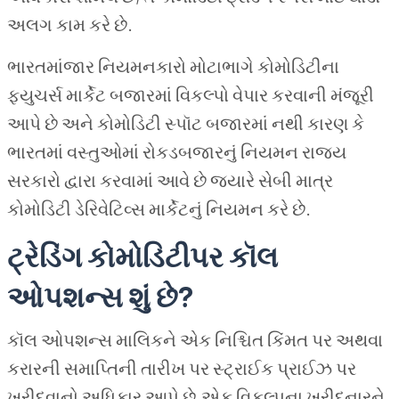
અલગ કામ કરે છે.
ભારતમાંજાર નિયમનકારો મોટાભાગે કોમોડિટીના
ફ્યુચર્સ માર્કેટ બજારમાં વિકલ્પો વેપાર કરવાની મંજૂરી
આપે છે અને કોમોડિટી સ્પૉટ બજારમાં નથી કારણ કે
ભારતમાં વસ્તુઓમાં રોકડબજારનું નિયમન રાજ્ય
સરકારો દ્વારા કરવામાં આવે છે જ્યારે સેબી માત્ર
કોમોડિટી ડેરિવેટિવ્સ માર્કેટનું નિયમન કરે છે.
ટ્રેડિંગ કોમોડિટીપર કૉલ
ઓપશન્સ શું છે?
કૉલ ઓપશન્સ માલિકને એક નિશ્ચિત કિંમત પર અથવા
કરારની સમાપ્તિની તારીખ પર સ્ટ્રાઈક પ્રાઈઝ પર
ખરીદવાનો અધિકાર આપે છે.એક વિકલ્પના ખરીદનારને