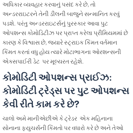
અધિકાર વ્યવહાર કરવાનું પસંદ કરે છે, તો
અન્ડરરાઇટરને તેની ડીલની બાજુને સન્માનિત કરવું
પડશે. પરંતુ અન્ડરરાઇટર્સનું પુરસ્કાર આવા પુટ
ઓપશન્સ કોમોડિટીઝ પર પ્રાપ્ત કરેલા પ્રીમિયમમાં છે
કારણ કે વિશ્વાસ છે, જ્યારે સ્ટ્રાઇક કિંમત વર્તમાન
કિંમત કરતાં વધુ હોય ત્યારે મોટાભાગના ઓરશન્સની
એક્સપાઈરી ડેટ પર મૂલ્યરત રહેશે.
કોમોડિટી ઓપશન્સ પ્રાઈઝ:
કોમોડિટી ટ્રેડ્સ પર પુટ ઓપશન્સ
કેવી રીતે કામ કરે છે?
ચાલો અમે માનીએછીએ કે ટ્રેડર એક મહિનાના
સોનાના ફ્યુચર્સની કિંમતો પર વધારો કરે છે અને તેઓ