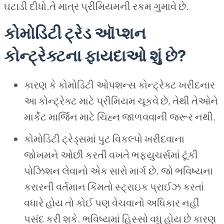
ઘટાડી દીધો.તે માત્ર પ્રીમિયમની રકમ ગુમાવે છે.
કોમોડિટી ટ્રેડ ઑપ્શન
કોન્ટ્રેક્ટના ફાયદાઓ શું છે?
કારણ કે કોમોડિટી ઓપશન્સ કોન્ટ્રેક્ટ ખરીદનાર
આ કોન્ટ્રેક્ટ માટે પ્રીમિયમ ચૂકવે છે, તેથી તેઓને
માર્કેટ માર્જિન માટે ચિહ્ન જાળવવાની જરૂર નથી.
કોમોડિટી ટ્રેડ્સમાં પુટ વિકલ્પો ખરીદવાના
જોખમને ઓછી કરતી વખતે ભફ્યુચર્સમાં ટૂંકી
પોઝિશન લેવાનો એક સારો માર્ગ છે. જો ભવિષ્યના
કરારની વર્તમાન કિંમતો સ્ટ્રાઇક પ્રાઈઝ કરતાં
વધારે હોય તો કોઈ પણ વેચવાનો અધિકાર નહીં
પસંદ કરી શકે. ભવિષ્યમાં હિસ્સો વધુ હોય છે કારણ