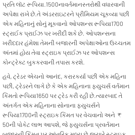
પ્રતિ લૉટ રૂપિયા.1500નાવર્તમાનસ્તરોથી વધારવાની
અપેક્ષા રાખે છે.તે અંડરરાઇટરને પ્રીમિયમ ચૂકવ્યા પછી
એક મહિનાનું સોનું મૂકવાનો ઓપશન્સ રૂપિયા1700
સ્ટ્રાઈક પ્રાઈઝ પર ખરીદી શકે છે. ઓપશન્સના
ખરીદદાર હંમેશા તેમની બજારની અપેક્ષાઓના ઉચ્ચતમ
અંતમાં હોય તેવા સ્ટ્રાઇક પ્રાઈઝ પર ઓપશન્સ
કોન્ટ્રેક્ટ બુકકરવાની તપાસ કરશે.
હવે, ટ્રેડર એચનો આનંદ, કરારકર્યા પછી એક મહિના
પછી, ટ્રેડરને લાગે છે કે એક મહિનાના ફ્યુચર્સ વર્તમાન
કિંમતો રૂપિયા1650 પર ટ્રેડ કરી રહી છે.ત્યારબાદ તે
અંતર્ગત એક મહિનાના સોનાના ફ્યુચર્સને
રૂપિયા1700ની સ્ટ્રાઇક કિંમત પર વેચવાનો અને ₹
50ની પોકેટ લાભ આપશે, જે ફ્યુચર્સના પ્રવર્તમાન
બજારની કિંમત પર આંતરિક મૂલ્ય છે.જ્યારે સ્ટ્રાઇક