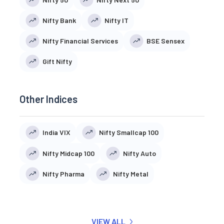
Nifty Bank
Nifty IT
Nifty Financial Services
BSE Sensex
Gift Nifty
Other Indices
India VIX
Nifty Smallcap 100
Nifty Midcap 100
Nifty Auto
Nifty Pharma
Nifty Metal
VIEW ALL