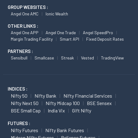
GROUP WEBSITES :
Angel One AMC
Ionic Wealth
OTHER LINKS :
Angel One APP
Angel One Trade
Angel SpeedPro
Margin Trading Facility
Smart API
Fixed Deposit Rates
PARTNERS :
Sensibull
Smallcase
Streak
Vested
TradingView
INDICES :
Nifty 50
Nifty Bank
Nifty Financial Services
Nifty Next 50
Nifty Midcap 100
BSE Sensex
BSE Small Cap
India Vix
Gift Nifty
FUTURES :
Nifty Futures
Nifty Bank Futures
Midcap Nifty Futures
Reliance Futures