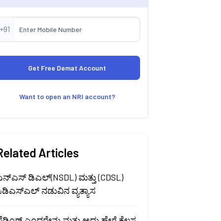
+91
Want to open an NRI account?
Related Articles
ಎನ್ಎಸ್ ಡಿಎಲ್(NSDL) ಮತ್ತು (CDSL)
ಿಡಿಎಸ್ಎಲ್ ನಡುವಿನ ವ್ಯತ್ಯಾಸ
್ಲೆಡ್ಜಿಂಗ್ ಎಂದರೇನು ಮತ್ತು ಅದು ಹೇಗೆ ಕೆಲಸ