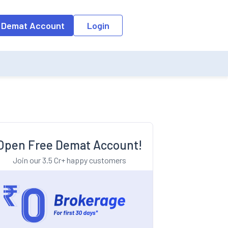
o the input field, the suggestion list will be updated as per the keyw
 Demat Account
Login
Open Free Demat Account!
Join our 3.5 Cr+ happy customers