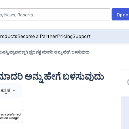
opulated by default on accessing the input field. On entering data int
Open
roducts
Become a Partner
Pricing
Support
ಶಸ್ವಿ ವ್ಯಾಪಾರಕ್ಕಾಗಿ ಧ್ವಜ ನಕ್ಷೆ ಮಾದರಿ ಅನ್ನು ಹೇಗೆ ಬಳಸುವುದು
್ಷೆ ಮಾದರಿ ಅನ್ನು ಹೇಗೆ ಬಳಸುವುದು
ಕನ್ನಡ