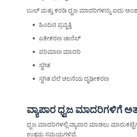
ಬುಲ್ ಮತ್ತು ಕರಡಿ ಧ್ವಜ ಮಾದರಿಗಳನ್ನು ಐದು ಅಂಶ
ಹಿಂದಿನ ಪ್ರವೃತ್ತಿ
ಏಕೀಕರಣ ಚಾನೆಲ್
ಪರಿಮಾಣ ಮಾದರಿ
ಸ್ಥಗಿತ
ಸ್ಥಗಿತ ಬೆಲೆ ಚಲನೆಯ ದೃಢೀಕರಣ
ವ್ಯಾಪಾರ
ಧ್ವಜ
ಮಾದರಿಗಳಿಗೆ
ಅತ್
ಧ್ವಜ ಮಾದರಿಗಳಲ್ಲಿ ವ್ಯಾಪಾರ ಮಾಡಲು ಮಾರುಕಟ್
ಉತ್ತಮ ಸಮಯಗಳಿವೆ.