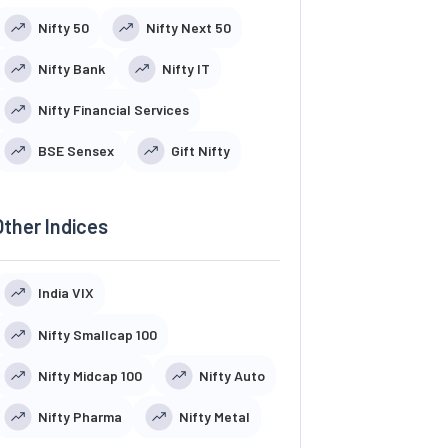
Nifty 50
Nifty Next 50
Nifty Bank
Nifty IT
Nifty Financial Services
BSE Sensex
Gift Nifty
Other Indices
India VIX
Nifty Smallcap 100
Nifty Midcap 100
Nifty Auto
Nifty Pharma
Nifty Metal