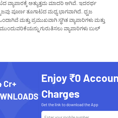
್ಯಾಪಾರಕ್ಕೆ ಅತ್ಯುತ್ತಮ ಮಾದರಿ ಆಗಿವೆ. ಇದರರ್ಥ
 ಧ್ವಜವು ಪೂರ್ಣ ತೂಗಾಟದ ಮಧ್ಯ ಭಾಗವಾಗಿದೆ. ಧ್ವಜ
ಂದಾಗಿವೆ ಮತ್ತು ಪ್ರಮುಖವಾಗಿ ಸ್ಥಗಿತ ವ್ಯಾಪಾರಿಗಳು ಮತ್ತು
ಳ ಮುಂದುವರಿಕೆಯನ್ನು ಗುರುತಿಸಲು ವ್ಯಾಪಾರಿಗಳು ಬುಲ್
Enjoy ₹0 Accoun
4 Cr+
Charges
OWNLOADS
Get the link to download the App