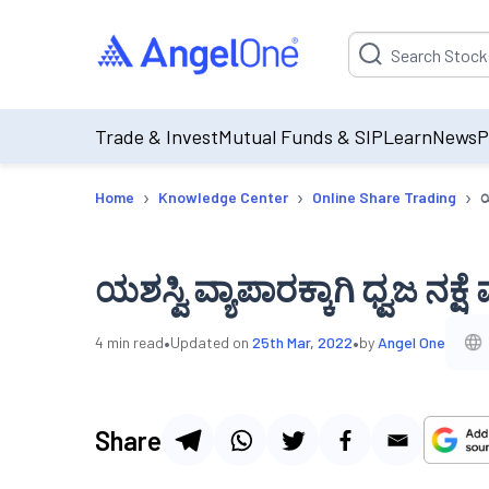
Suggestion will be p
Trade & Invest
Mutual Funds & SIP
Learn
News
P
›
›
›
Home
Knowledge Center
Online Share Trading
ಯ
ಯಶಸ್ವಿ ವ್ಯಾಪಾರಕ್ಕಾಗಿ ಧ್ವಜ ನಕ
•
•
4
min read
Updated on
25th Mar, 2022
by
Angel One
Share