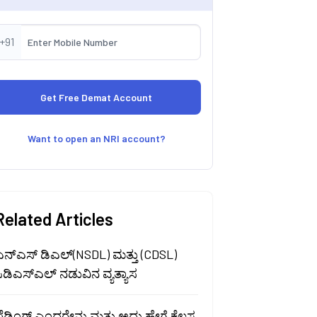
+91
Want to open an NRI account?
Related Articles
ಎನ್ಎಸ್ ಡಿಎಲ್(NSDL) ಮತ್ತು (CDSL)
ಿಡಿಎಸ್ಎಲ್ ನಡುವಿನ ವ್ಯತ್ಯಾಸ
್ಲೆಡ್ಜಿಂಗ್ ಎಂದರೇನು ಮತ್ತು ಅದು ಹೇಗೆ ಕೆಲಸ