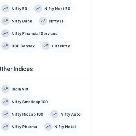
Nifty 50
Nifty Next 50
Nifty Bank
Nifty IT
Nifty Financial Services
BSE Sensex
Gift Nifty
Other Indices
India VIX
Nifty Smallcap 100
Nifty Midcap 100
Nifty Auto
Nifty Pharma
Nifty Metal