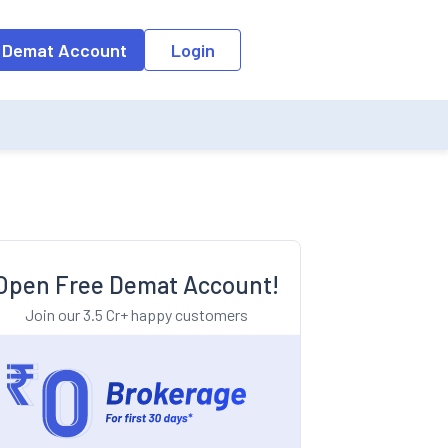
o the input field, the suggestion list will be updated as per the keyw
 Demat Account
Login
Open Free Demat Account!
Join our 3.5 Cr+ happy customers