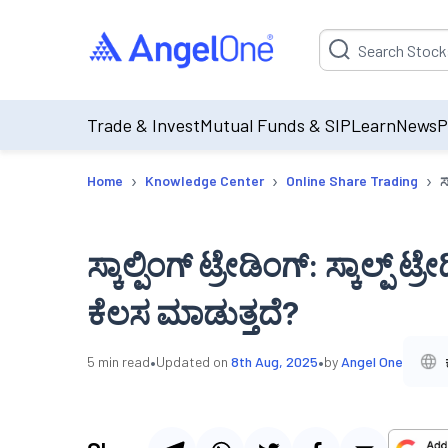
Suggestion will be p
Trade & Invest
Mutual Funds & SIP
Learn
News
P
›
›
›
Home
Knowledge Center
Online Share Trading
ಸ
ಸ್ಕಾಲ್ಪಿಂಗ್ ಟ್ರೇಡಿಂಗ್: ಸ್ಕಾಲ್ಪ
ಕೆಲಸ ಮಾಡುತ್ತದೆ?
•
•
5
min read
Updated on
8th Aug, 2025
by
Angel One