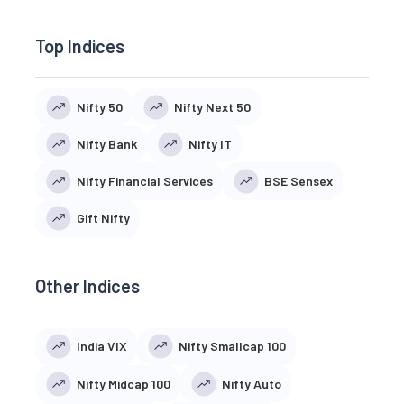
Top Indices
Nifty 50
Nifty Next 50
Nifty Bank
Nifty IT
Nifty Financial Services
BSE Sensex
Gift Nifty
Other Indices
India VIX
Nifty Smallcap 100
Nifty Midcap 100
Nifty Auto