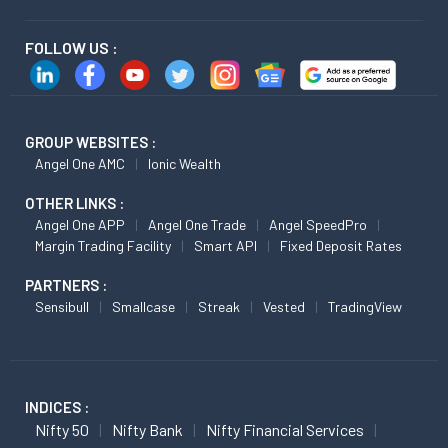
FOLLOW US :
GROUP WEBSITES :
Angel One AMC
Ionic Wealth
OTHER LINKS :
Angel One APP
Angel One Trade
Angel SpeedPro
Margin Trading Facility
Smart API
Fixed Deposit Rates
PARTNERS :
Sensibull
Smallcase
Streak
Vested
TradingView
INDICES :
Nifty 50
Nifty Bank
Nifty Financial Services