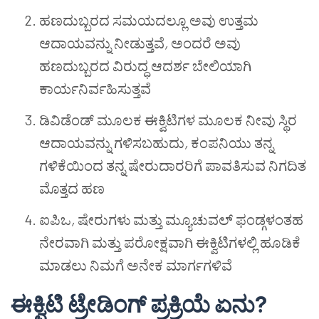
ಹಣದುಬ್ಬರದ ಸಮಯದಲ್ಲೂ ಅವು ಉತ್ತಮ
ಆದಾಯವನ್ನು ನೀಡುತ್ತವೆ
,
ಅಂದರೆ ಅವು
ಹಣದುಬ್ಬರದ ವಿರುದ್ಧ ಆದರ್ಶ ಬೇಲಿಯಾಗಿ
ಕಾರ್ಯನಿರ್ವಹಿಸುತ್ತವೆ
ಡಿವಿಡೆಂಡ್ ಮೂಲಕ ಈಕ್ವಿಟಿಗಳ ಮೂಲಕ ನೀವು ಸ್ಥಿರ
ಆದಾಯವನ್ನು ಗಳಿಸಬಹುದು
,
ಕಂಪನಿಯು ತನ್ನ
ಗಳಿಕೆಯಿಂದ ತನ್ನ ಷೇರುದಾರರಿಗೆ ಪಾವತಿಸುವ ನಿಗದಿತ
ಮೊತ್ತದ ಹಣ
ಐಪಿಒ
,
ಷೇರುಗಳು ಮತ್ತು ಮ್ಯೂಚುವಲ್ ಫಂಡ್ಗಳಂತಹ
ನೇರವಾಗಿ ಮತ್ತು ಪರೋಕ್ಷವಾಗಿ ಈಕ್ವಿಟಿಗಳಲ್ಲಿ ಹೂಡಿಕೆ
ಮಾಡಲು ನಿಮಗೆ ಅನೇಕ ಮಾರ್ಗಗಳಿವೆ
ಈಕ್ವಿಟಿ ಟ್ರೇಡಿಂಗ್ ಪ್ರಕ್ರಿಯೆ ಏನು?