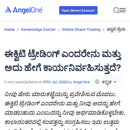
Open Demat Account
›
›
›
Home
Knowledge Center
Online Share Trading
ಈಕ್ವಿಟಿ ಟ್ರೇಡ
ಈಕ್ವಿಟಿ ಟ್ರೇಡಿಂಗ್ ಎಂದರೇನು ಮತ್ತು
ಅದು ಹೇಗೆ ಕಾರ್ಯನಿರ್ವಹಿಸುತ್ತದೆ?
•
•
ಕನ್ನಡ
5
min read
Updated on
27th Jul, 2026
by
Angel One
ನೀವು ಷೇರು ಮಾರುಕಟ್ಟೆಯನ್ನು ಪ್ರವೇಶಿಸುವ ಮೊದಲು,
ಈಕ್ವಿಟಿ ಟ್ರೇಡಿಂಗ್ ಎಂದರೇನು ಮತ್ತು ನೀವು ಅದನ್ನು ಹೇಗೆ
ಮಾಡಬಹುದು ಎಂಬುದನ್ನು ನೀವು ಅರ್ಥಮಾಡಿಕೊಳ್ಳಬೇಕು.
ಕಾಲಾನಂತರದಲ್ಲಿ ಸಂಪತ್ತನ್ನು ಸಂಗ್ರಹಿಸಲು ಇದು ಉತ್ತಮ