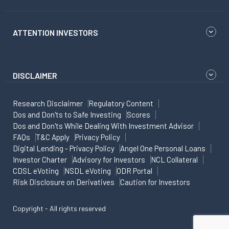
ATTENTION INVESTORS
DISCLAIMER
Research Disclaimer
Regulatory Content
Dos and Don'ts to Safe Investing
Scores
Dos and Don'ts While Dealing With Investment Advisor
FAQs
T&C Apply
Privacy Policy
Digital Lending - Privacy Policy
Angel One Personal Loans
Investor Charter
Advisory for Investors
NCL Collateral
CDSL eVoting
NSDL eVoting
ODR Portal
Risk Disclosure on Derivatives
Caution for Investors
Copyright - All rights reserved