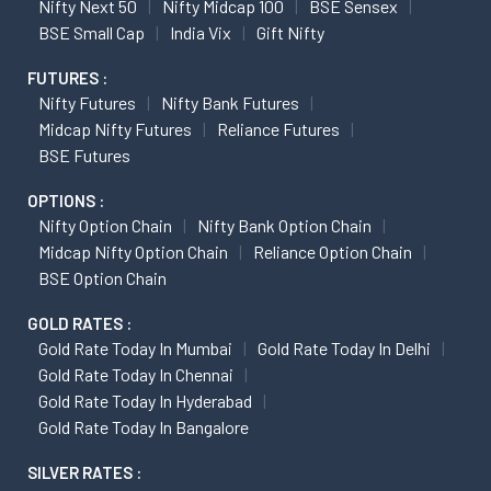
Nifty Next 50
Nifty Midcap 100
BSE Sensex
BSE Small Cap
India Vix
Gift Nifty
FUTURES :
Nifty Futures
Nifty Bank Futures
Midcap Nifty Futures
Reliance Futures
BSE Futures
OPTIONS :
Nifty Option Chain
Nifty Bank Option Chain
Midcap Nifty Option Chain
Reliance Option Chain
BSE Option Chain
GOLD RATES :
Gold Rate Today In Mumbai
Gold Rate Today In Delhi
Gold Rate Today In Chennai
Gold Rate Today In Hyderabad
Gold Rate Today In Bangalore
SILVER RATES :