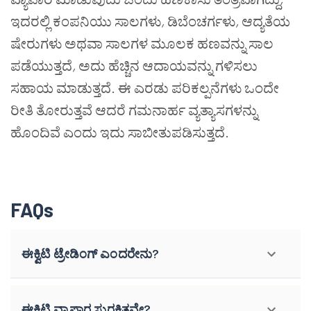
ಇದರಲ್ಲಿ ಕಂಪನಿಯು ಸಾಲಗಳು
,
ಡಿಬೆಂಚರ್ಗಳು
,
ಆದ್ಯತೆಯ
ಷೇರುಗಳು ಅಥವಾ ಸಾಲಗಳ ಮೂಲಕ ಹಣವನ್ನು ಸಾಲ
ಪಡೆಯುತ್ತದೆ
,
ಅದು ಹೆಚ್ಚಿನ ಆದಾಯವನ್ನು ಗಳಿಸಲು
ಸಹಾಯ ಮಾಡುತ್ತದೆ. ಈ ಎರಡು ಪರಿಕಲ್ಪನೆಗಳು ಒಂದೇ
ರೀತಿ ತೋರುತ್ತವೆ ಆದರೆ ಗಮನಾರ್ಹ ವ್ಯತ್ಯಾಸಗಳನ್ನು
ಹೊಂದಿವೆ ಎಂದು ಇದು ಸಾಬೀತುಪಡಿಸುತ್ತದೆ.
FAQs
ಈಕ್ವಿಟಿ ಟ್ರೇಡಿಂಗ್ ಎಂದರೇನು?
ಈಕ್ವಿಟಿ ವ್ಯಾಪಾರ ಸುರಕ್ಷಿತವೇ?