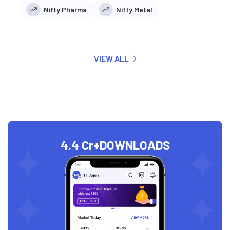
Nifty Pharma
Nifty Metal
VIEW ALL
4.4 Cr+
DOWNLOADS