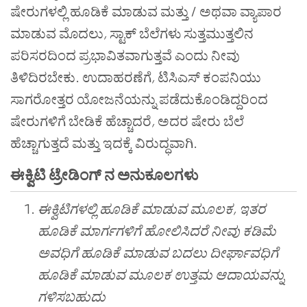
ಷೇರುಗಳಲ್ಲಿ ಹೂಡಿಕೆ ಮಾಡುವ ಮತ್ತು / ಅಥವಾ ವ್ಯಾಪಾರ
ಮಾಡುವ ಮೊದಲು
,
ಸ್ಟಾಕ್ ಬೆಲೆಗಳು ಸುತ್ತಮುತ್ತಲಿನ
ಪರಿಸರದಿಂದ ಪ್ರಭಾವಿತವಾಗುತ್ತವೆ ಎಂದು ನೀವು
ತಿಳಿದಿರಬೇಕು. ಉದಾಹರಣೆಗೆ
,
ಟಿಸಿಎಸ್ ಕಂಪನಿಯು
ಸಾಗರೋತ್ತರ ಯೋಜನೆಯನ್ನು ಪಡೆದುಕೊಂಡಿದ್ದರಿಂದ
ಷೇರುಗಳಿಗೆ ಬೇಡಿಕೆ ಹೆಚ್ಚಾದರೆ
,
ಅದರ ಷೇರು ಬೆಲೆ
ಹೆಚ್ಚಾಗುತ್ತದೆ ಮತ್ತು ಇದಕ್ಕೆ ವಿರುದ್ಧವಾಗಿ.
ಈಕ್ವಿಟಿ ಟ್ರೇಡಿಂಗ್ ನ ಅನುಕೂಲಗಳು
ಈಕ್ವಿಟಿಗಳಲ್ಲಿ ಹೂಡಿಕೆ ಮಾಡುವ ಮೂಲಕ, ಇತರ
ಹೂಡಿಕೆ ಮಾರ್ಗಗಳಿಗೆ ಹೋಲಿಸಿದರೆ ನೀವು ಕಡಿಮೆ
ಅವಧಿಗೆ ಹೂಡಿಕೆ ಮಾಡುವ ಬದಲು ದೀರ್ಘಾವಧಿಗೆ
ಹೂಡಿಕೆ ಮಾಡುವ ಮೂಲಕ ಉತ್ತಮ ಆದಾಯವನ್ನು
ಗಳಿಸಬಹುದು