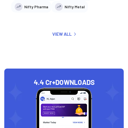
Nifty Pharma
Nifty Metal
VIEW ALL
4.4 Cr+
DOWNLOADS