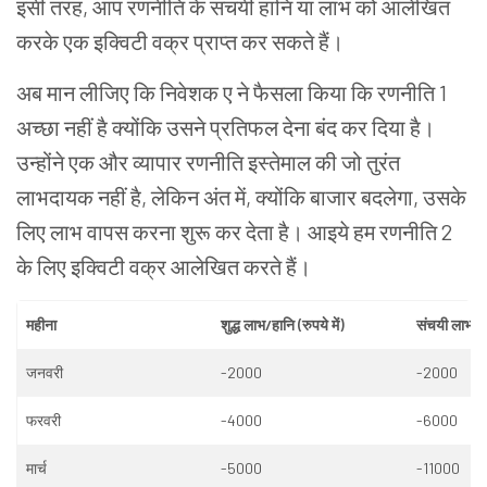
इसी
तरह
,
आप
रणनीति
के संचयी
हानि
या
लाभ
को
आलेखित
करके
एक
इक्विटी
वक्र
प्राप्त
कर
सकते
हैं।
अब
मान
लीजिए
कि
निवेशक
ए
ने
फैसला
किया
कि
रणनीति
1
अच्छा
नहीं
है
क्योंकि
उसने
प्रतिफल देना
बंद
कर
दिया
है।
उन्होंने
एक
और
व्यापार
रणनीति
इस्तेमाल की जो
तुरंत
लाभदायक
नहीं
है
,
लेकिन
अंत
में
,
क्योंकि
बाजार
बदलेगा
,
उसके
लिए
लाभ
वापस
करना शुरू
कर देता
है।
आइये
हम
रणनीति
2
के
लिए
इक्विटी
वक्र
आलेखित
करते
हैं।
महीना
शुद्ध
लाभ
/
हानि
(
रुपये
में
)
संचयी
लाभ
/
ह
जनवरी
-2000
-2000
फरवरी
-4000
-6000
मार्च
-5000
-11000