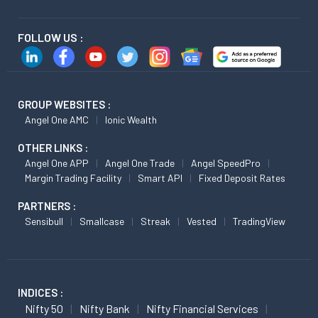
FOLLOW US :
GROUP WEBSITES :
Angel One AMC
Ionic Wealth
OTHER LINKS :
Angel One APP
Angel One Trade
Angel SpeedPro
Margin Trading Facility
Smart API
Fixed Deposit Rates
PARTNERS :
Sensibull
Smallcase
Streak
Vested
TradingView
INDICES :
Nifty 50
Nifty Bank
Nifty Financial Services