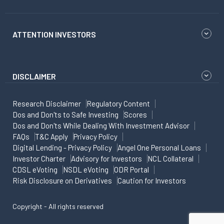
ATTENTION INVESTORS
DISCLAIMER
Research Disclaimer
Regulatory Content
Dos and Don'ts to Safe Investing
Scores
Dos and Don'ts While Dealing With Investment Advisor
FAQs
T&C Apply
Privacy Policy
Digital Lending - Privacy Policy
Angel One Personal Loans
Investor Charter
Advisory for Investors
NCL Collateral
CDSL eVoting
NSDL eVoting
ODR Portal
Risk Disclosure on Derivatives
Caution for Investors
Copyright - All rights reserved