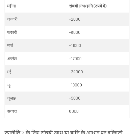
महीना
संचयी
लाभ
/
हानि
(
रुपये
में
)
जनवरी
-2000
फरवरी
-6000
मार्च
-11000
अप्रैल
-17000
मई
-24000
जून
-19000
जुलाई
-9000
अगस्त
6000
रणनीति
2
के
लिए
संचयी
लाभ
या
हानि
के
आधार
पर
इक्विटी