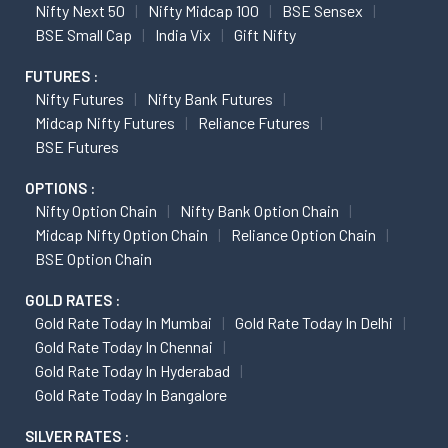
Nifty Next 50
Nifty Midcap 100
BSE Sensex
BSE Small Cap
India Vix
Gift Nifty
FUTURES :
Nifty Futures
Nifty Bank Futures
Midcap Nifty Futures
Reliance Futures
BSE Futures
OPTIONS :
Nifty Option Chain
Nifty Bank Option Chain
Midcap Nifty Option Chain
Reliance Option Chain
BSE Option Chain
GOLD RATES :
Gold Rate Today In Mumbai
Gold Rate Today In Delhi
Gold Rate Today In Chennai
Gold Rate Today In Hyderabad
Gold Rate Today In Bangalore
SILVER RATES :