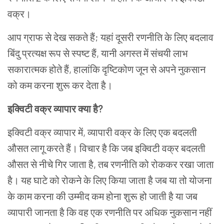
वक्र।
आप
ग्राफ
से
देख
सकते
हैं
;
यहां
दूसरी
रणनीति
के
लिए
बदलाव
बिंदु
प्रत्यक्ष
रूप
से
स्पष्ट
हैं
,
यानी
अगस्त
में
संचयी
लाभ
सकारात्मक
होते
हैं
,
हालांकि
दृष्टिकोण
जून
से
अपने
नुकसान
को
कम
करना
शुरू
कर
देता
है।
इक्विटी
वक्र
व्यापार
क्या
है
?
इक्विटी
वक्र
व्यापार
में
,
व्यापारी
वक्र
के
लिए
एक
बदलती
औसत
लागू
करते
हैं।
विचार
है
कि
जब
इक्विटी
वक्र
बदलती
औसत
से
नीचे
गिर
जाता
है
,
तब
रणनीति
को
रोककर
रखा
जाता
है।
यह
घाटे
को
रोकने
के
लिए
किया
जाता
है
जब
या
तो
योजना
के
काम
करना
की
उम्मीद
कम होना
शुरू
हो जाती है या
जब
व्यापारी
जानता
है
कि
वह
एक
रणनीति
पर
अधिक
नुकसान
नहीं