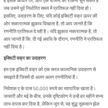
है
इसके
आधार
पर
,
आप
एक
योजना
को
रोकना
चुन
सकते
हैं
जब
उसने
पूर्व
निर्धारित
समय
में
प्रतिफल नहीं
दिया
हो।
इसलिए
,
उदाहरण
के
लिए
,
यदि
कोई
इक्विटी
वक्र
ऊपर
की
ओर
सकारात्मक
झुकाव
दिखाता
है
,
तो
आप
जानते
हैं
कि
रणनीति
प्रतिफल दे रही
है।
यदि
झुकाव
नकारात्मक
है
,
तो
आप
जानते
हैं
कि
,
दी
गई
अवधि
के
दौरान
,
रणनीति
ने प्रतिफल
नहीं
दिया
है।
इक्विटी
वक्र
का
उदाहरण
हम
एक
इक्विटी
वक्र
को
एक
सरल
काल्पनिक
उदाहरण
से
समझते
हैं
जिसमें
दो
अलग
अलग
रणनीतियां
हैं।
निवेशक
ए
के
पास
50,000
रुपये
का
व्यापारिक
खाता
है।
जनवरी
और
मई
के
बीच
,
उनके
दृष्टिकोण
ने
उन्हें
हर
महीने
सभ्य
लाभ
वापस
कर
दिया
है
,
लेकिन
जून
से
,
वह
शुद्ध
नुकसान
झेल