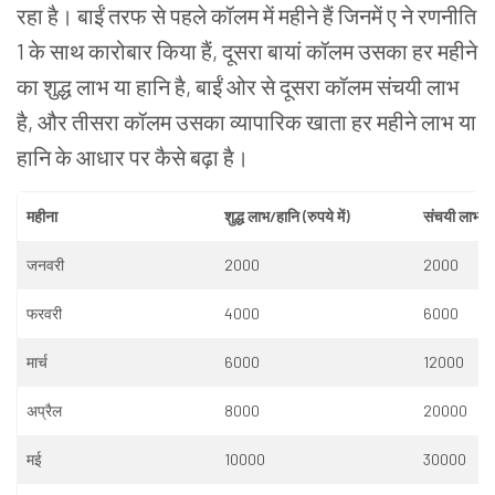
रहा
है।
बाईं
तरफ
से
पहले
कॉलम
में
महीने
हैं जिनमें ए ने
रणनीति
1
के
साथ
कारोबार
किया
हैं
,
दूसरा
बायां
कॉलम
उसका
हर
महीने
का शुद्ध
लाभ
या
हानि
है
,
बाईं
ओर
से
दूसरा
कॉलम
संचयी
लाभ
है
,
और
तीसरा
कॉलम
उसका
व्यापारिक
खाता
हर
महीने
लाभ
या
हानि
के
आधार
पर
कैसे
बढ़ा
है।
महीना
शुद्ध
लाभ
/
हानि
(
रुपये
में
)
संचयी
लाभ
/
ह
जनवरी
2000
2000
फरवरी
4000
6000
मार्च
6000
12000
अप्रैल
8000
20000
मई
10000
30000