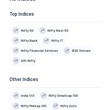
Top Indices
Nifty 50
Nifty Next 50
Nifty Bank
Nifty IT
Nifty Financial Services
BSE Sensex
Gift Nifty
Other Indices
India VIX
Nifty Smallcap 100
Nifty Midcap 100
Nifty Auto