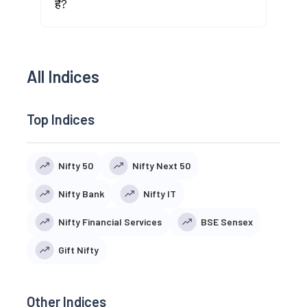
है?
All Indices
Top Indices
Nifty 50
Nifty Next 50
Nifty Bank
Nifty IT
Nifty Financial Services
BSE Sensex
Gift Nifty
Other Indices