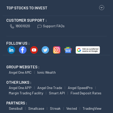
TOP STOCKS TO INVEST
CUSTOMER SUPPORT :
18001020
Support FAQs
FOLLOW US :
GROUP WEBSITES :
Angel One AMC
Ionic Wealth
OTHER LINKS :
Angel One APP
Angel One Trade
Angel SpeedPro
Margin Trading Facility
Smart API
Fixed Deposit Rates
PARTNERS :
Sensibull
Smallcase
Streak
Vested
TradingView