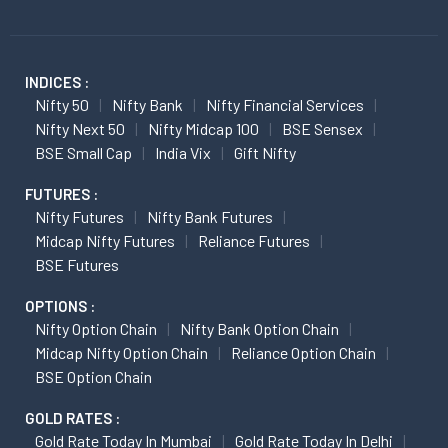
INDICES :
Nifty 50
Nifty Bank
Nifty Financial Services
Nifty Next 50
Nifty Midcap 100
BSE Sensex
BSE Small Cap
India Vix
Gift Nifty
FUTURES :
Nifty Futures
Nifty Bank Futures
Midcap Nifty Futures
Reliance Futures
BSE Futures
OPTIONS :
Nifty Option Chain
Nifty Bank Option Chain
Midcap Nifty Option Chain
Reliance Option Chain
BSE Option Chain
GOLD RATES :
Gold Rate Today In Mumbai
Gold Rate Today In Delhi