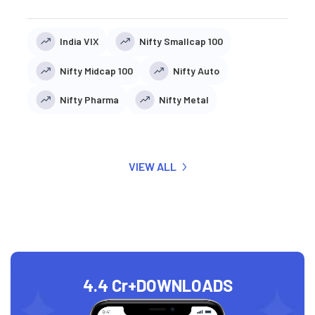
India VIX
Nifty Smallcap 100
Nifty Midcap 100
Nifty Auto
Nifty Pharma
Nifty Metal
VIEW ALL
4.4 Cr+
DOWNLOADS