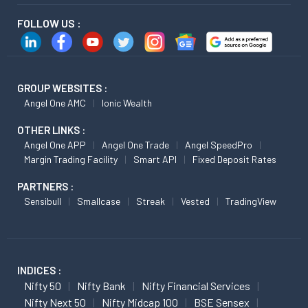
FOLLOW US :
GROUP WEBSITES :
Angel One AMC
Ionic Wealth
OTHER LINKS :
Angel One APP
Angel One Trade
Angel SpeedPro
Margin Trading Facility
Smart API
Fixed Deposit Rates
PARTNERS :
Sensibull
Smallcase
Streak
Vested
TradingView
INDICES :
Nifty 50
Nifty Bank
Nifty Financial Services
Nifty Next 50
Nifty Midcap 100
BSE Sensex