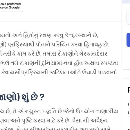
અને હિતોનું રક્ષણ કરવું કેન્દ્રસ્થાને છે,
ો) પ્રક્રિયાથી પોતાને પરિચિત કરવા હિતાવહ છે.
ીકે કામ કરે છે, તમારા રોકાણોને ગેરકાયદેસર
. ભલે તમે રોકાણની દુનિયામાં નવા હોવ અથવા સ્પષ્ટતા
ડ
કેવાયસીપ્રક્રિયાની જટિલતાઓને ઉઘાડી પાડવાનો
જાણો
)
શું છે ?
ઇ
રાય છે, તે એક ચુસ્ત પદ્ધતિ છે જેનો ઉપયોગ નાણાકીય
ઇ
અને પુષ્ટિ કરવા માટે કરે છે. પૈસા ની અવૈદ્ય
 જન્મેલા, કેવાયસીઅસંખ્ય નાણાકીય અપરાધો સામે
ત