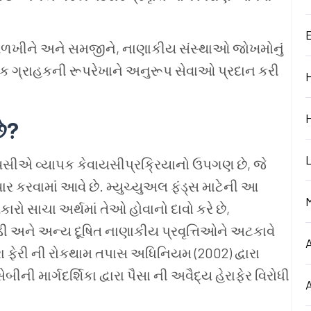
 ઓળખીને અને સમજીને, નાણાકીય સંસ્થાઓ જોખમોનું
દરેક ગ્રાહકની રૂપરેખાને અનુરૂપ સેવાઓ પ્રદાન કરી
ે
?
ીએ વ્યાપક કેવાયસીપ્રક્રિયાનો ઉપગણ છે, જે
યાર કરવામાં આવે છે. મ્યુચ્યુઅલ ફંડ્સ માટેની આ
કારો સાચા અર્થમાં તેઓ હોવાનો દાવો કરે છે,
િંડી અને અન્ય દૂષિત નાણાકીય પ્રવૃત્તિઓને અટકાવે
રા ફેરી ની રોકથામ તપાસ અધિનિયમ (2002) દ્વારા
ેબીની માર્ગદર્શિકા દ્વારા પૈસા ની અવૈદ્ય હેરાફેર વિરોધી