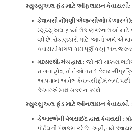
મ્યુચ્યુઅલ ફંડ માટે ઑફલાઇન કેવાયસી
:
કેવાયસી નોંધણી એજન્સીઓ
(કેઆરએ
)
મ્યુચ્યુઅલ ફંડમાં રોકાણકરનારાઓ માટે 
વધે છે. રોકાણકારો માટે, આનો અર્થ એ 
કેવાયસીકાગળ કામ પૂર્ણ કરવું અને જરૂરી
મધ્યસ્થી
/
મંચ દ્વારા :
જો તમે ચોક્કસ ભંડો
માંગતા હોવ, તો તેઓ તમને કેવાયસીપ્રક્રિયા
આપવામાં આવેલ કેવાયસીફોર્મ ભર્યા પછી, 
કેઆરએસાથે સંકલન કરશે.
મ્યુચ્યુઅલ ફંડ માટે ઑનલાઇન કેવાયસી :
કેઆરએની વેબસાઈટ દ્વારા કેવાયસી :
મો
પોર્ટલની પેશકશ કરે છે. અહીં, તમે કેવાય