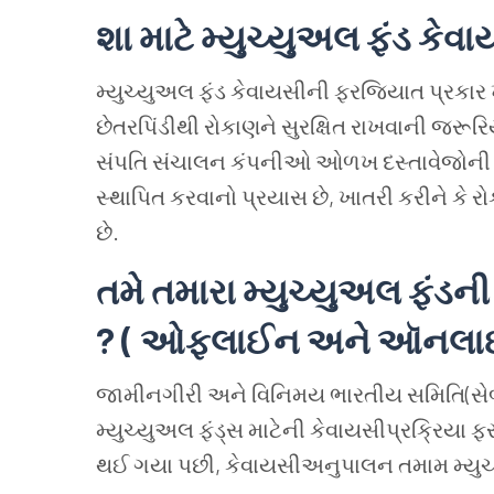
શા માટે મ્યુચ્યુઅલ ફંડ કેવ
મ્યુચ્યુઅલ ફંડ કેવાયસીની ફરજિયાત પ્રકાર 
છેતરપિંડીથી રોકાણને સુરક્ષિત રાખવાની જરૂર
સંપતિ સંચાલન કંપનીઓ ઓળખ દસ્તાવેજોની વિનં
સ્થાપિત કરવાનો પ્રયાસ છે, ખાતરી કરીને કે ર
છે.
તમે તમારા મ્યુચ્યુઅલ ફંડની
? ( ઓફલાઈન અને ઑનલાઇ
જામીનગીરી અને વિનિમય ભારતીય સમિતિ(સેબી) દ
મ્યુચ્યુઅલ ફંડ્સ માટેની કેવાયસીપ્રક્રિયા
થઈ ગયા પછી, કેવાયસીઅનુપાલન તમામ મ્યુચ્યુ