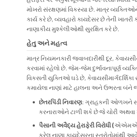
મોખરો સંરક્ષણમાં વિકસ્યા છે. માત્ર વ્યક્ત
કાર્ય કરે છે, વ્યવહારો કાયદેસર છે તેની ખાતર
નાણાકીય મુશ્કેલીઓથી સુરક્ષિત કરે છે.
હેતુ અને મહત્વ
માત્ર નિયમનકારી જવાબદારીથી દૂર, કેવાયસી
કરવામાં રહેલો છે. જેમ-જેમ દુર્ભાવનાપૂર્ણ વ્
વિકસતી યુક્તિઓ ઘડે છે, કેવાયસીમાર્ગદર્શિક
કમાયેલા નાણાં માટે હાલના અને ઉભરતા બંને જ
છેતરપિંડી નિવારણ
: ગ્રાહકની ઓળખને સ
કરનારાઓને ટાળી શકે છે જે ચોરી અથવ
પૈસાની અવૈદ્ય હેરાફેરી વિરોધી (
એએમએ
કરેલ નાણા કાયદેસરના સ્ત્રોતોમાંથી આવ