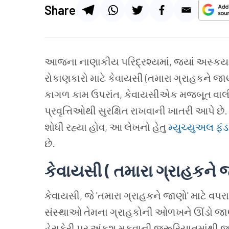
Share
આજના નાણાકીય પરિદ્રશ્યમાં, જ્યાં અસ્કયામતો 
રોકાણકારો માટે કેવાયસી (તમારા ગ્રાહકને જાણ
કાગળ કામ ઉપરાંત, કેવાયસીએક મજબૂત વાલી તર
પ્રવૃત્તિઓથી સુરક્ષિત રાખવાની ખાતરી આપે છે
શોધી રહ્યા હોવ, આ લેખનો હેતુ
મ્યુચ્યુઅલ ફં
છે.
કેવાયસી ( તમારા ગ્રાહકને 
કેવાયસી, જે 'તમારા ગ્રાહકને જાણો' માટે વપ
સંસ્થાઓ તેમના ગ્રાહકોની ઓળખને ઊંડો જાણવા 
હેરાફેરી પર અંકુશ મૂકવાની જરૂરિયાતમાંથી