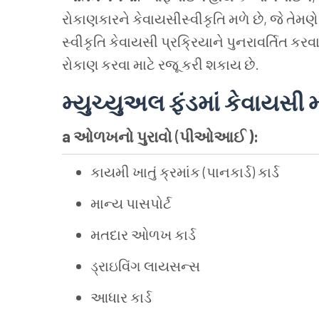
રોકાણકારને કેવાયસીસ્વીકૃતિ મળે છે, જે તેમણ
સ્વીકૃતિ કેવાયસી પ્રક્રિયાને પુનરાવર્તિત ક
રોકાણ કરવા માટે રજૂ કરી શકાય છે.
મ્યુચ્યુઅલ ફંડમાં કેવાયસી મ
a ઓળખનો પુરાવો
(
પીઓઆઈ ):
કાયમી ખાતું ક્રમાંક (પાનકાર્ડ) કાર્ડ
માન્ય પાસપોર્ટ
મતદાર ઓળખ કાર્ડ
ડ્રાઇવિંગ લાયસન્સ
આધાર કાર્ડ