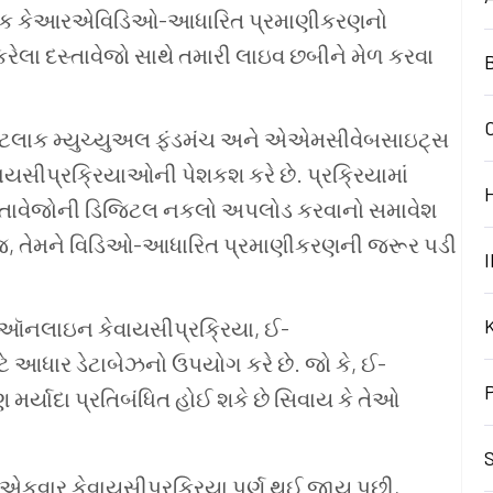
ટલાક કેઆરએવિડિઓ-આધારિત પ્રમાણીકરણનો
રેલા દસ્તાવેજો સાથે તમારી લાઇવ છબીને મેળ કરવા
B
ેટલાક મ્યુચ્યુઅલ ફંડમંચ અને એએમસીવેબસાઇટ્સ
સીપ્રક્રિયાઓની પેશકશ કરે છે. પ્રક્રિયામાં
 દસ્તાવેજોની ડિજિટલ નકલો અપલોડ કરવાનો સમાવેશ
જ, તેમને વિડિઓ-આધારિત પ્રમાણીકરણની જરૂર પડી
I
નલાઇન કેવાયસીપ્રક્રિયા, ઈ-
ે આધાર ડેટાબેઝનો ઉપયોગ કરે છે. જો કે, ઈ-
મર્યાદા પ્રતિબંધિત હોઈ શકે છે સિવાય કે તેઓ
S
વાર કેવાયસીપ્રક્રિયા પૂર્ણ થઈ જાય પછી,