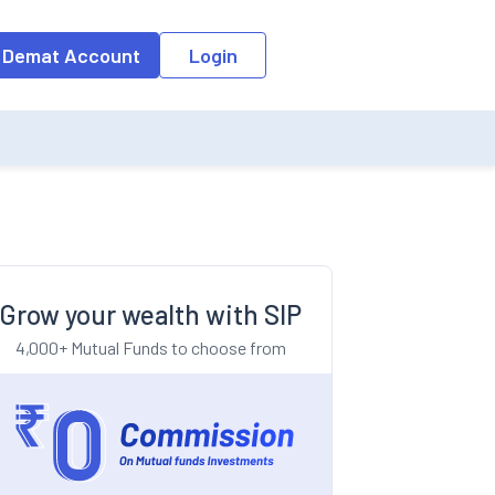
o the input field, the suggestion list will be updated as per the keyw
 Demat Account
Login
Grow your wealth with SIP
4,000+ Mutual Funds to choose from