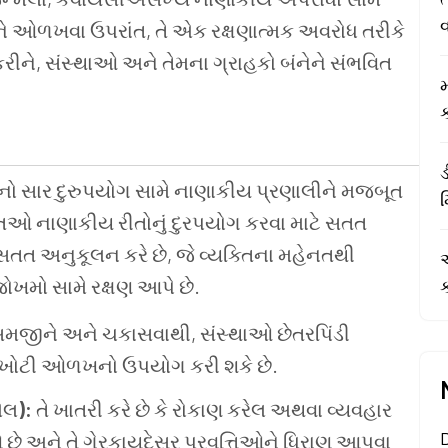
િઓને ઓળખવા ઉપરાંત, તે એક રક્ષણાત્મક અવરોધ તરીકે
ી કરીને, સંસ્થાઓ અને તેમના ગ્રાહકો બંનેને સંભવિત
મ
ક
ડ
નો સાર દુરુપયોગ સામે નાણાકીય પ્રણાલીને મજબૂત
યક્તિઓ નાણાકીય રીતોનું દુરપયોગ કરવા માટે સતત
ા સતત અનુકૂલન કરે છે, જે વ્યક્તિના મહેનતથી
એ
ોખમો સામે રક્ષણ આપે છે.
ક
મજીને અને ચકાસવાથી, સંસ્થાઓ છેતરપિંડી
ા ખોટી ઓળખનો ઉપયોગ કરી શકે છે.
લ
):
તે ખાતરી કરે છે કે રોકાણ કરેલ અથવા વ્યવહાર
ે છે અને તે ગેરકાયદેસર પ્રવૃત્તિઓને ધિરાણ આપવા