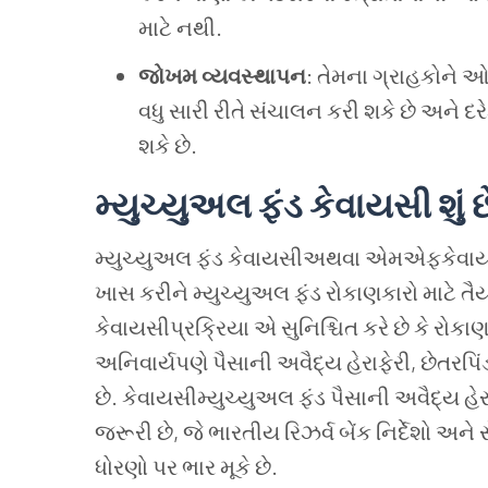
માટે નથી.
જોખમ વ્યવસ્થાપન
: તેમના ગ્રાહકોને
વધુ સારી રીતે સંચાલન કરી શકે છે અને 
શકે છે.
મ્યુચ્યુઅલ ફંડ કેવાયસી શું છ
મ્યુચ્યુઅલ ફંડ કેવાયસીઅથવા એમએફકેવાયસ
ખાસ કરીને મ્યુચ્યુઅલ ફંડ રોકાણકારો માટે તૈ
કેવાયસીપ્રક્રિયા એ સુનિશ્ચિત કરે છે કે રોકાણ
અનિવાર્યપણે પૈસાની અવૈદ્ય હેરાફેરી, છેતરપ
છે. કેવાયસીમ્યુચ્યુઅલ ફંડ પૈસાની અવૈદ્ય હે
જરૂરી છે, જે ભારતીય રિઝર્વ બેંક નિર્દેશો અને સ
ધોરણો પર ભાર મૂકે છે.