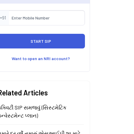
+91
Want to open an NRI account?
Related Articles
ક્વિટી SIP સમજવું (સિસ્ટમેટિક
ન્વેસ્ટમેન્ટ પ્લાન)
મારે દર વર્ષે તમારું એસઆઈપી શા માટે