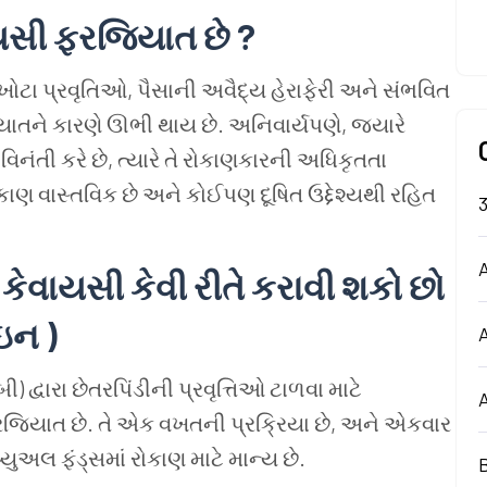
ાયસી ફરજિયાત છે ?
ખોટા પ્રવૃતિઓ, પૈસાની અવૈદ્ય હેરાફેરી અને સંભવિત
િયાતને કારણે ઊભી થાય છે. અનિવાર્યપણે, જ્યારે
તી કરે છે, ત્યારે તે રોકાણકારની અધિકૃતતા
ોકાણ વાસ્તવિક છે અને કોઈપણ દૂષિત ઉદ્દેશ્યથી રહિત
A
 કેવાયસી કેવી રીતે કરાવી શકો છો
ન )
્વારા છેતરપિંડીની પ્રવૃત્તિઓ ટાળવા માટે
 ફરજિયાત છે. તે એક વખતની પ્રક્રિયા છે, અને એકવાર
અલ ફંડ્સમાં રોકાણ માટે માન્ય છે.