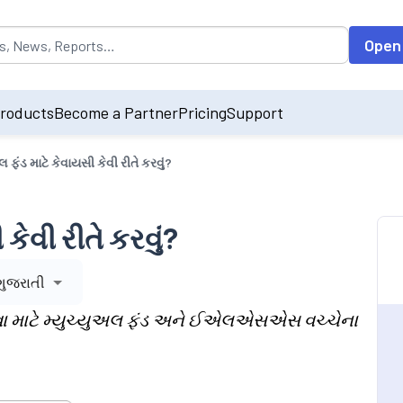
opulated by default on accessing the input field. On entering data int
Open
roducts
Become a Partner
Pricing
Support
લ ફંડ માટે કેવાયસી કેવી રીતે કરવું?
કેવી રીતે કરવું?
ગુજરાતી
 લેવા માટે મ્યુચ્યુઅલ ફંડ અને ઈએલએસએસ વચ્ચેના