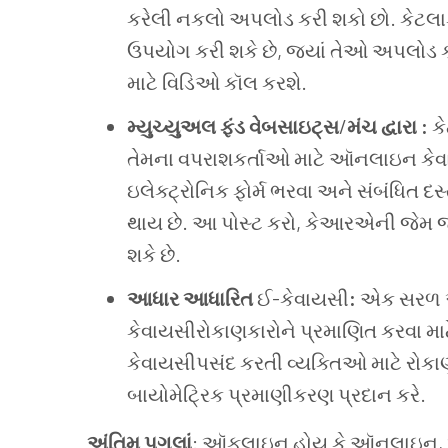
કરેલી નકલો અપલોડ કરી શકો છો. કે
ઉપયોગ કરી શકે છે, જ્યાં તેઓ અપલોડ ક
માટે વિડિઓ કૉલ કરશે.
મ્યુચ્યુઅલ ફંડ વેબસાઇટ્સ
/
મંચ દ્વારા :
ક
તેમના વપરાશકર્તાઓ માટે ઑનલાઇન કેવાય
ઇલેક્ટ્રોનિક ફોર્મ ભરવા અને સંબંધિત
થાય છે. આ પોસ્ટ કરો, કેઆરએની જેમ 
શકે છે.
આધાર આધારિત
ઈ-કેવાયસી
:
એક સરળ ઑ
કેવાયસીરોકાણકારોને પ્રમાણિત કરવા માટ
કેવાયસીપસંદ કરતી વ્યક્તિઓ માટે રોકાણ 
બાયોમેટ્રિક પ્રમાણીકરણ પ્રદાન કરે.
અંતિમ પગલાં
: ઑફલાઇન હોય કે ઑનલાઇન, એક