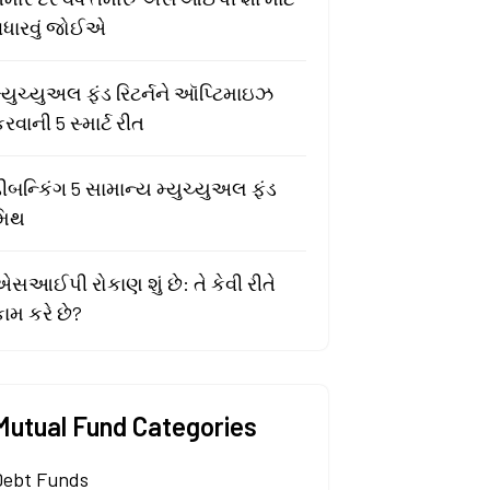
વધારવું જોઈએ
્યુચ્યુઅલ ફંડ રિટર્નને ઑપ્ટિમાઇઝ
રવાની 5 સ્માર્ટ રીત
ીબન્કિંગ 5 સામાન્ય મ્યુચ્યુઅલ ફંડ
મિથ
સઆઈપી રોકાણ શું છે: તે કેવી રીતે
ામ કરે છે?
Mutual Fund Categories
Debt Funds