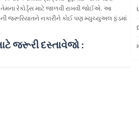
ે તેમના રેકોર્ડ્સ માટે જાળવી રાખવી જોઈએ. આ
રવાની જરૂરિયાતને નકારીને કોઈ પણ મ્યુચ્યુઅલ ફંડમાં
ાટે જરૂરી દસ્તાવેજો :
I