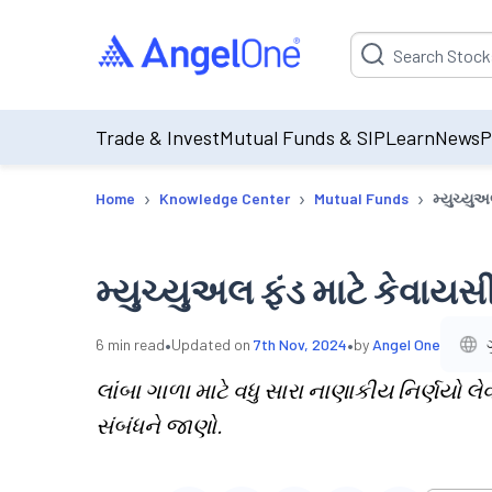
Suggestion will be p
Trade & Invest
Mutual Funds & SIP
Learn
News
P
›
›
›
Home
Knowledge Center
Mutual Funds
મ્યુચ્યુઅ
મ્યુચ્યુઅલ ફંડ માટે કેવાયસી 
•
•
6
min read
Updated on
7th Nov, 2024
by
Angel One
લાંબા ગાળા માટે વધુ સારા નાણાકીય નિર્ણયો
સંબંધને જાણો.