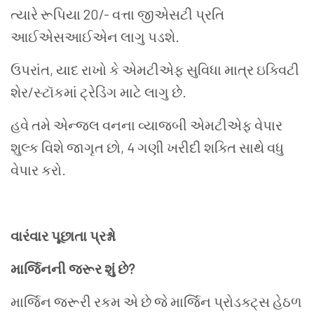
ત્યારે
રૂપિયા
20/- વત્તા જીએસટી પ્રતિ
આઈએસઆઈએન લાગુ પડશે.
ઉપરાંત, યાદ રાખો કે
એમટીએફ
સુવિધા માત્ર ઇક્વિટી
શેર/સ્ટૉકમાં ટ્રેડિંગ માટે લાગુ છે.
હવે તમે એન્જલ વનના વ્યાજબી એમટીએફ વેપાર
શુલ્ક વિશે જાગૃત છો,
4 ગણી
ખરીદી શક્તિ સાથે વધુ
વેપાર કરો.
વારંવાર પૂછાતા પ્રશ્નો
માર્જિનની જરૂર શું છે?
માર્જિન જરૂરી રકમ એ છે જે માર્જિન પ્રોડક્ટ્સ હેઠળ