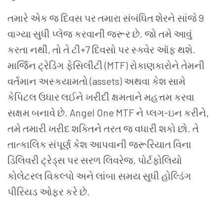
તમારે એક જ દિવસ પર તમારા સંબંધિત શેરને સાંજે 9
વાગ્યા
સુધી પ્લેજ કરવાની જરૂર છે. જો તમે આવું
કરતા નથી, તો તે
ટી
+7 દિવસો પર સ્ક્વેર ઑફ થશે.
માર્જિન ટ્રેડિંગ ફેસિલીટી (MTF) રોકાણકારોને તેમની
વર્તમાન અસ્કયામતો (assets) અથવા કેશ સામે
કેપિટલ ઉધાર લઈને ખરીદી ક્ષમતાને મહત્તમ કરવા
સક્ષમ બનાવે છે. Angel One MTF ને પ્લગ-ઇન કરીને,
તમે તમારી ખરીદ શક્તિને તરત જ વધારી શકો છો. તે
તાત્કાલિક સંપૂર્ણ કેશ આપવાની જરૂરિયાત વિના
ડિલિવરી ટ્રેડ્સ પર સરળ લિવરેજ, પોર્ટફોલિયો
કોલેટરલ વિકલ્પો અને લાંબા સમય સુધી હોલ્ડિંગ
પીરિયડ ઓફર કરે છે.