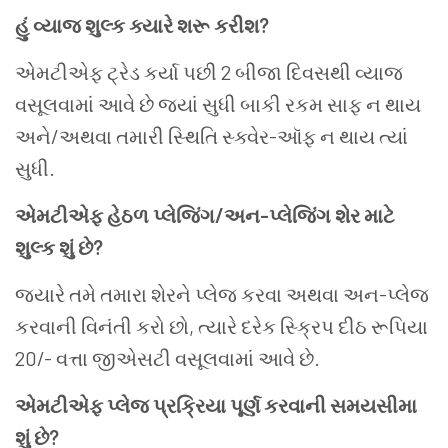
હું વ્યાજ શુલ્ક ક્યારે શરૂ કરીશ?
એમટીએફ ટ્રેડ કર્યા પછી
2 બીજા
દિવસથી વ્યાજ
વસૂલવામાં આવે છે જ્યાં સુધી બાકી રકમ સાફ ન થાય
અને/અથવા તમારી સ્થિતિ સ્ક્વેર-ઑફ ન થાય ત્યાં
સુધી.
એમટીએફ હેઠળ પ્લેજિંગ/અન-પ્લેજિંગ શેર માટે
શુલ્ક શું છે?
જ્યારે તમે તમારા શેરને પ્લેજ કરવા અથવા અન-પ્લેજ
કરવાની વિનંતી કરો છો, ત્યારે દરેક સ્ક્રિપ દીઠ
રૂપિયા
20/- વત્તા
જીએસટી
વસૂલવામાં આવે છે.
એમટીએફ પ્લેજ પ્રક્રિયા પૂર્ણ કરવાની સમયસીમા
શું છે?