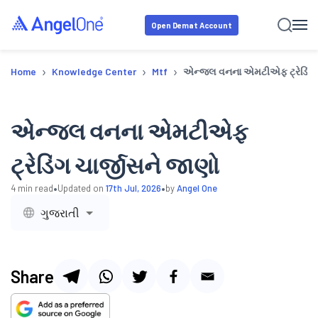
Open Demat Account
›
›
›
Home
Knowledge Center
Mtf
એન્જલ વનના એમટીએફ ટ્રેડિંગ ચ
એન્જલ વનના એમટીએફ
ટ્રેડિંગ ચાર્જીસને જાણો
•
•
4
min read
Updated on
17th Jul, 2026
by
Angel One
ગુજરાતી
Share