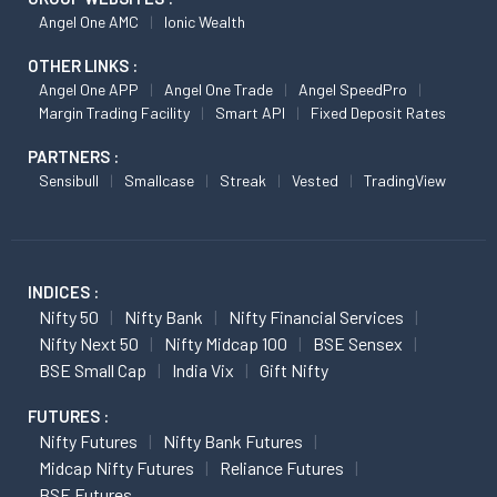
Angel One AMC
Ionic Wealth
OTHER LINKS :
Angel One APP
Angel One Trade
Angel SpeedPro
Margin Trading Facility
Smart API
Fixed Deposit Rates
PARTNERS :
Sensibull
Smallcase
Streak
Vested
TradingView
INDICES :
Nifty 50
Nifty Bank
Nifty Financial Services
Nifty Next 50
Nifty Midcap 100
BSE Sensex
BSE Small Cap
India Vix
Gift Nifty
FUTURES :
Nifty Futures
Nifty Bank Futures
Midcap Nifty Futures
Reliance Futures
BSE Futures